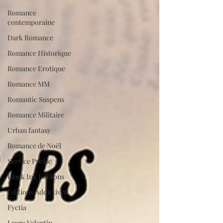
Romance
contemporaine
Dark Romance
Romance Historique
Romance Erotique
Romance MM
Romantic Suspens
Romance Militaire
Urban fantasy
Romance de Noël
Service Presse
Black Ink Editions
Editions Addictives
Fyctia
Laure Valentin