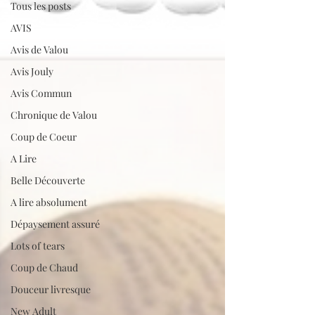
Tous les posts
AVIS
Avis de Valou
Avis Jouly
Avis Commun
Chronique de Valou
Coup de Coeur
A Lire
Belle Découverte
A lire absolument
Dépaysement assuré
Lots of tears
Coup de Chaud
Douceur livresque
New Adult