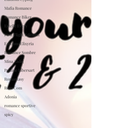
Mafia Romance
Romance Biker
Estelle Every
First Flight Editions
Editions Elixyria
Romance Sombre
Mina Zadig
Pauline Libersart
Romantasy
Rom Com
Adonia
romance sportive
spicy