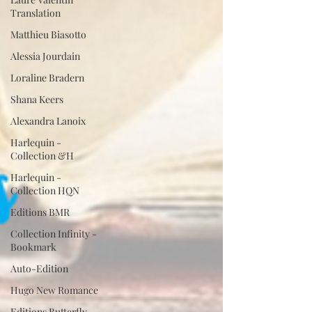
Translation
Matthieu Biasotto
Alessia Jourdain
Loraline Bradern
Shana Keers
Alexandra Lanoix
Harlequin -
Collection &H
Harlequin -
Collection HQN
Editions BMR
Collection Infinity -
Bookmark
Auto-Edition
Hugo New Romance
Editions Butterfly