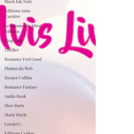
Black Ink Note
Editions Anne
Carrière
Les plumes de Mimi
éditions
Blog Tour
Thriller
Romance Feel Good
Plumes du Web
Harper Collins
Romance Fantasy
Audio Book
Slow Burn
Marie Hayle
Lorelei C.
Editions Cyplog