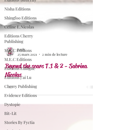
Nisha Editions
Shingfoo Editions
Céline E.Nicolas
Editions Cherry
Publishing
M.E.C Editions
M.E.C Editions
Jouly
Editions Ediligne
25 mars 2021
2 min de lecture
Editions J'ai Lu
Beyond the scars T.1 & 2 - Sabrina
Cherry Publishing
Nicolas
Evidence Editions
Dystopie
Bit-Lit
Stories By Fyctia