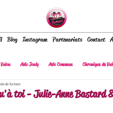
l
Blog
Instagram
Partenariats
Contact
A
 Valou
Avis Jouly
Avis Commun
Chronique de Val
min de lecture
A lire absolument
Dépaysement assuré
Lots of tear
u'à toi - Julie-Anne Bastard &
lt
Romance contemporaine
Dark Romance
Roman