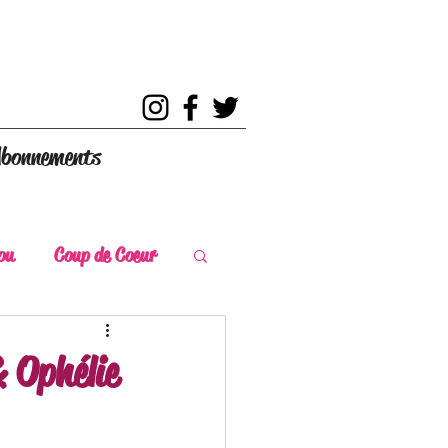
bonnements
ou
Coup de Coeur
s
Coup de Chaud
 Ophélie
ce Historique