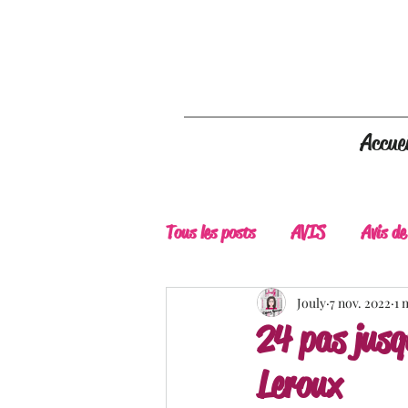
Accuei
Tous les posts
AVIS
Avis de
A Lire
Belle Découverte
Jouly
7 nov. 2022
1 
24 pas jusq
Leroux
Douceur livresque
New Adu