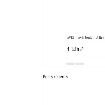
AVIS
Avis Jouly
A lir
Posts récents