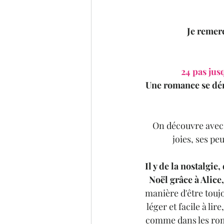
Je remerc
24 pas jus
Une romance se dér
On découvre avec l
joies, ses pe
Il y de la nostalgie
Noël grâce à Alice
manière d'être toujo
léger et facile à li
comme dans les roma