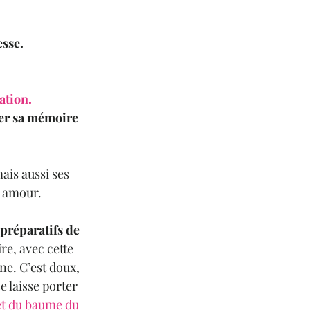
esse.
ation.
er sa mémoire 
ais aussi ses 
r amour. 
 préparatifs de 
ire, avec cette 
ne. C’est doux, 
e laisse porter 
et du baume du 