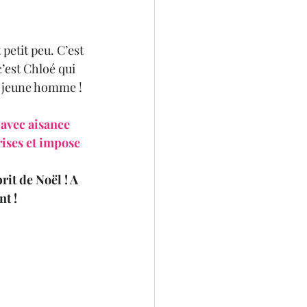
etit peu. C’est 
’est Chloé qui 
t jeune homme ! 
 avec aisance 
ises et impose 
it de Noël ! A 
t !