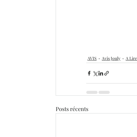
AVIS
Avis Jouly
A Lire
Posts récents