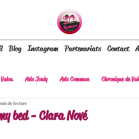
l
Blog
Instagram
Partenariats
Contact
A
 Valou
Avis Jouly
Avis Commun
Chronique de Val
 min de lecture
A lire absolument
Dépaysement assuré
Lots of tear
my bed - Clara Nové
lt
Romance contemporaine
Dark Romance
Roman