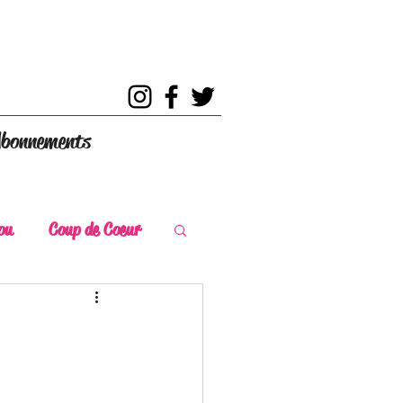
bonnements
ou
Coup de Coeur
s
Coup de Chaud
ce Historique