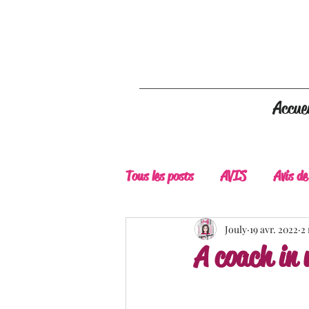
Accuei
Tous les posts
AVIS
Avis de
A Lire
Belle Découverte
Jouly
19 avr. 2022
2
A coach in 
Douceur livresque
New Adu