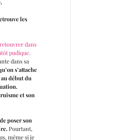
.
etrouve les 
 retouvrer dans 
utôt pudique.
nte dans sa 
qu’on s’attache 
 au début du 
tuation.
truisme et son 
 de poser son 
ire.
 Pourtant, 
lus, même si je 