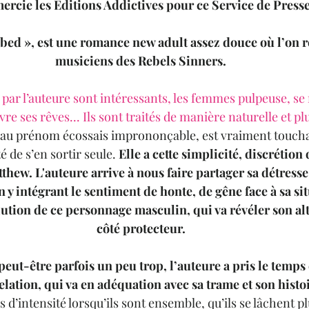
mercie les Editions Addictives pour ce Service de Presse
 bed », est une romance new adult assez douce où l’on r
musiciens des Rebels Sinners.
ar l’auteure sont intéressants, les femmes pulpeuse, se
vre ses rêves... Ils sont traités de manière naturelle et pl
, au prénom écossais imprononçable, est vraiment toucha
é de s’en sortir seule. 
Elle a cette simplicité, discrétion 
thew. L'auteure arrive à nous faire partager sa détresse
en y intégrant le sentiment de honte, de gêne face à sa si
olution de ce personnage masculin, qui va révéler son al
côté protecteur.
peut-être parfois un peu trop, l’auteure a pris le temps
elation, qui va en adéquation avec sa trame et son histo
s d’intensité lorsqu’ils sont ensemble, qu’ils se lâchent p