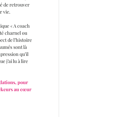
é de retrouver 
r vie.
lique « A coach 
té charnel ou 
ct de l’histoire 
sumés sont là 
pression qu’il 
j’ai lu à lire 
ations, pour 
ockeurs au cœur 