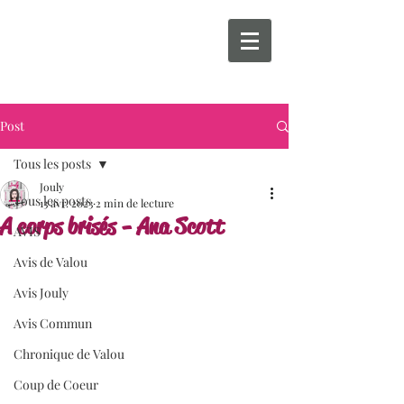
Post
Tous les posts
Jouly
Tous les posts
13 avr. 2023
2 min de lecture
A corps brisés - Ana Scott
AVIS
Avis de Valou
Avis Jouly
Avis Commun
Chronique de Valou
Coup de Coeur