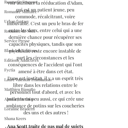
Romantic Suspens
voir attribuer la rééducation d'Adam, 
qui est un patient jeune, peu 
Romance Militaire
commode, récalcitrant, voire 
Urban fantasy
imbuvable. C'est un peu le bras de fer 
entre les deux, entre celui qui a une 
Romance de Noël
dernière chance pour récupérer ses 
Service Presse
capacités physiques, tandis que son 
psychisme reste encore instable de 
Black Ink Editions
part les circonstances et les 
Editions Addictives
conséquences de l'accident qui l'ont 
Fyctia
amené à être dans cet état.
Dans cet institut, il y a un esprit très 
Laure Valentin Translation
libre dans les relations entre le 
Matthieu Biasotto
personnel tout d'abord, et avec les 
patients un peu aussi, ce qui crée une 
Alessia Jourdain
ambiance de potins sur les coucheries 
Loraline Bradern
des uns et des autres !
Shana Keers
Ana Scott traite de pas mal de sujets 