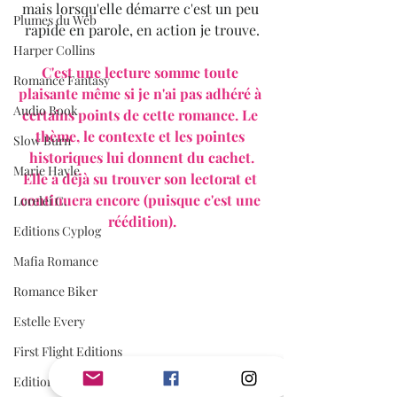
mais lorsqu'elle démarre c'est un peu 
Plumes du Web
rapide en parole, en action je trouve.
Harper Collins
C'est une lecture somme toute 
Romance Fantasy
plaisante même si je n'ai pas adhéré à 
Audio Book
certains points de cette romance. Le 
thème, le contexte et les pointes 
Slow Burn
historiques lui donnent du cachet.
Marie Hayle
Elle a déjà su trouver son lectorat et 
continuera encore (puisque c'est une 
Lorelei C.
réédition).
Editions Cyplog
Mafia Romance
Romance Biker
Estelle Every
First Flight Editions
Editions Elixyria