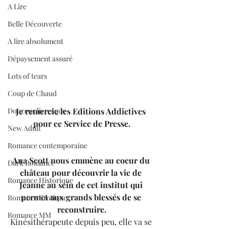
A Lire
Belle Découverte
A lire absolument
Dépaysement assuré
Lots of tears
Coup de Chaud
Je remercie les Editions Addictives 
Douceur livresque
pour ce Service de Presse.
New Adult
Romance contemporaine
Ana Scott nous emmène au coeur du 
Dark Romance
château pour découvrir la vie de 
Romance Historique
Jeanne au sein de cet institut qui 
permet aux grands blessés de se 
Romance Erotique
reconstruire.
Romance MM
Kinésithérapeute depuis peu, elle va se 