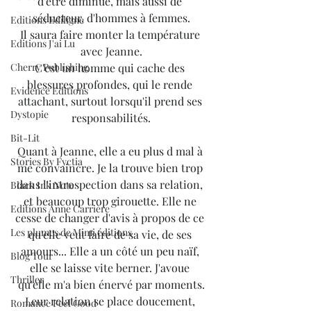
d'être diminué, mais aussi de 
séducteur, d'hommes à femmes.
Editions Ediligne
Il saura faire monter la température 
Editions J'ai Lu
avec Jeanne.
C'est un homme qui cache des 
Cherry Publishing
blessures profondes, qui le rende 
Evidence Editions
attachant, surtout lorsqu'il prend ses 
Dystopie
responsabilités.
Bit-Lit
Quant à Jeanne, elle a eu plus d mal à 
Stories By Fyctia
me convaincre. Je la trouve bien trop 
dans l'introspection dans sa relation, 
Black Ink Note
et beaucoup trop girouette. Elle ne 
Editions Anne Carrière
cesse de changer d'avis à propos de ce 
Les plumes de Mimi éditions
qu'elle veut faire de sa vie, de ses 
amours... Elle a un côté un peu naïf, 
Blog Tour
elle se laisse vite berner. J'avoue 
Thriller
qu'elle m'a bien énervé par moments.
Leur relation se place doucement, 
Romance Feel Good