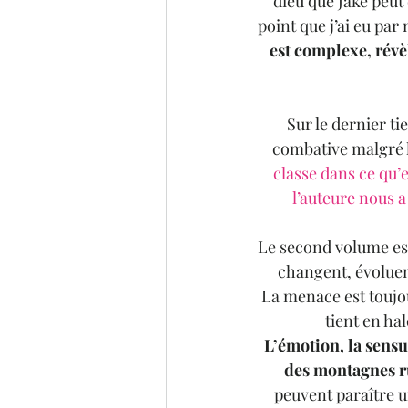
dieu que Jake peut
point que j’ai eu par
est complexe, révèl
Sur le dernier ti
combative malgré le
classe dans ce qu’e
l’auteure nous a
Le second volume est 
changent, évoluent
La menace est toujo
tient en hal
L’émotion, la sensu
des montagnes ru
peuvent paraître u