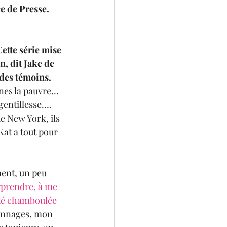
e de Presse.
ette série mise 
, dit Jake de 
des témoins.
ines la pauvre… 
 gentillesse…. 
de New York, ils 
Kat a tout pour 
!
ment, un peu 
rprendre, à me 
été chamboulée 
sonnages, mon 