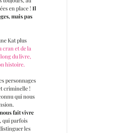
 toujours, au 
ées en place ! 
Il 
ages, mais pas 
une Kat plus 
cran et de la 
long du livre, 
n histoire. 
les personnages 
t criminelle !
connu qui nous 
nsion. 
ous fait vivre 
, qui parfois 
istinguer les 