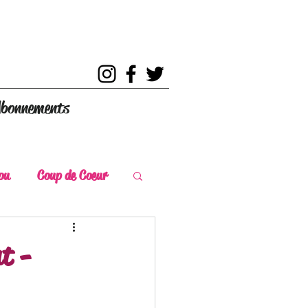
bonnements
ou
Coup de Coeur
s
Coup de Chaud
ut -
ce Historique