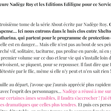
teure Nadège Roy et les Editions Ediligne pour ce Servic
 troisième tome de la série About écrite par Nadège Roy. 
C
spense… Ici nous entrons dans le huis clos entre Shelton
tharina, qui partent pour le programme de protection 
, elle est en danger… Mais elle n’est pas au bout de ses pe
orché vif, solitaire, taciturne, pas prolixe en parole, ni en
 premier volume sur ce duo et leur vie qui s’installe loin 
rivoisent, se piquent, pour se repousser. Il faut dire que 
détestée par le flic, même si elle n’y peut et n’en sait rien 
uille au départ, j’avoue que j’aurais apprécié plus rapide
a avec l’esprit des personnages… 
Nadège a réussi à me su
ur certaines âmes sensibles, il faudra s’accrocher ! J’ai 
nes dramatiques que celles plus tendres.
 Et puis ces per