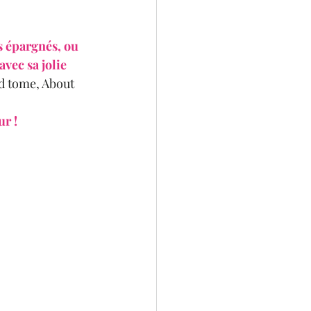
s épargnés, ou 
vec sa jolie 
nd tome, About 
ur !