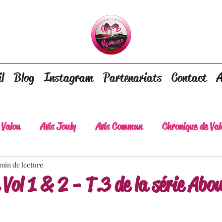
l
Blog
Instagram
Partenariats
Contact
A
 Valou
Avis Jouly
Avis Commun
Chronique de Val
 min de lecture
A lire absolument
Dépaysement assuré
Lots of tear
Vol 1 & 2 - T.3 de la série Abo
lt
Romance contemporaine
Dark Romance
Roman