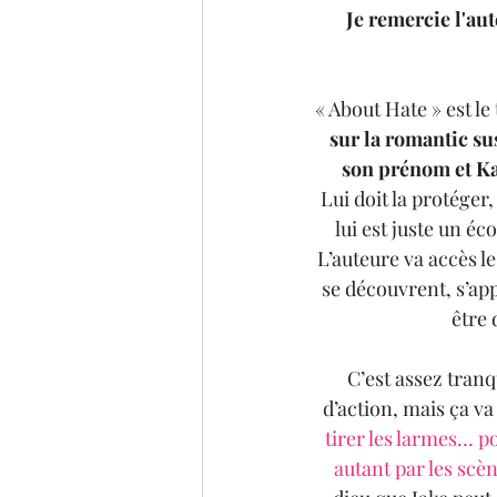
Je remercie l'au
« About Hate » est le
sur la romantic su
son prénom et Ka
Lui doit la protéger
lui est juste un éc
L’auteure va accès le
se découvrent, s’app
être 
C’est assez tranq
d’action, mais ça v
tirer les larmes… po
autant par les scè