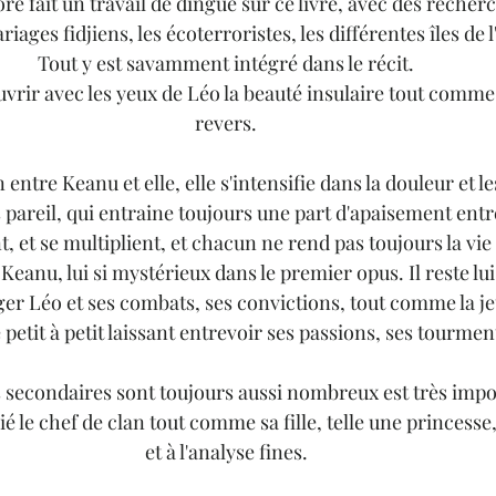
re fait un travail de dingue sur ce livre, avec des recherc
ages fidjiens, les écoterroristes, les différentes îles de l
Tout y est savamment intégré dans le récit.
vrir avec les yeux de Léo la beauté insulaire tout comme s
revers.
on entre Keanu et elle, elle s'intensifie dans la douleur et l
pareil, qui entraine toujours une part d'apaisement entr
 et se multiplient, et chacun ne rend pas toujours la vie fa
eanu, lui si mystérieux dans le premier opus. Il reste lu
ger Léo et ses combats, ses convictions, tout comme la 
e petit à petit laissant entrevoir ses passions, ses tourment
secondaires sont toujours aussi nombreux est très impo
écié le chef de clan tout comme sa fille, telle une princesse
et à l'analyse fines.