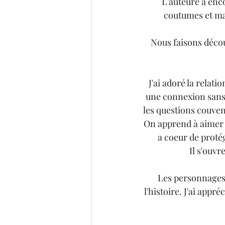
L'auteure a enco
coutumes et mari
Nous faisons décou
J'ai adoré la relati
une connexion sans 
les questions couvent,
On apprend à aimer K
a coeur de proté
Il s'ouvr
Les personnages 
l'histoire. J'ai appr