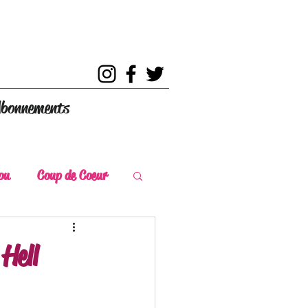
bonnements
ou
Coup de Coeur
s
Coup de Chaud
Hell
ce Historique