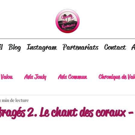
l
Blog
Instagram
Partenariats
Contact
A
 Valou
Avis Jouly
Avis Commun
Chronique de Val
2 min de lecture
A lire absolument
Dépaysement assuré
Lots of tear
ragés 2. Le chant des coraux - 
lt
Romance contemporaine
Dark Romance
Roman