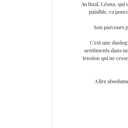
Au final, Léona, qui 
paisible, va pouv
Son parcours po
C'est une duologie
sentiments dans un 
tension qui ne cessen
A lire absolume