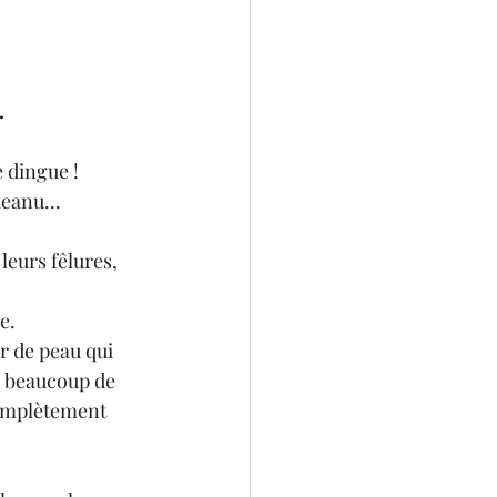
.
e dingue !
Keanu...
leurs fêlures, 
e.
r de peau qui 
à beaucoup de 
complètement 