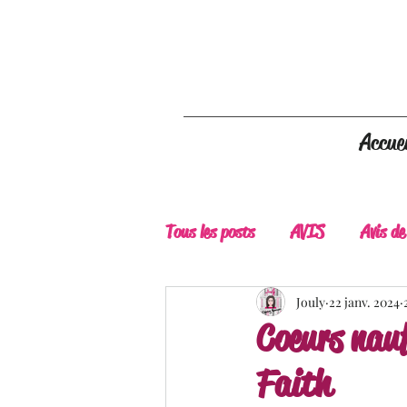
Accuei
Tous les posts
AVIS
Avis de
A Lire
Belle Découverte
Jouly
22 janv. 2024
Coeurs nauf
Faith
Douceur livresque
New Adu