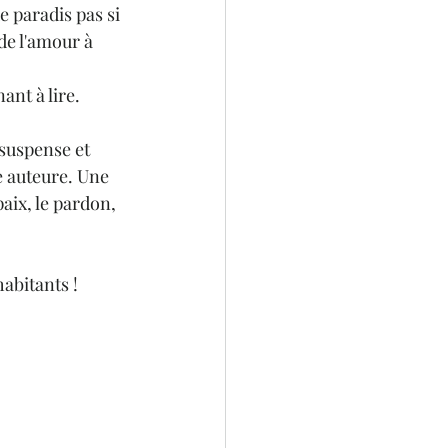
e paradis pas si 
de l'amour à 
ant à lire.
 suspense et 
e auteure. Une 
aix, le pardon, 
habitants !