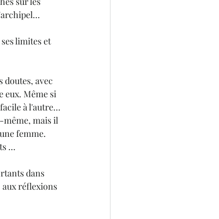
hes sur les 
'archipel...
es limites et 
es doutes, avec 
e eux. Même si 
cile à l'autre...
i-même, mais il 
jeune femme.
s ...
rtants dans 
, aux réflexions 