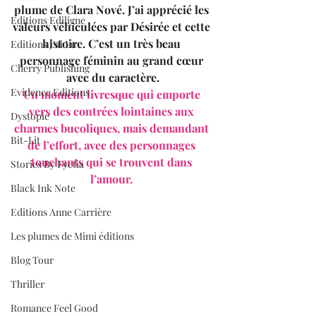
plume de Clara Nové. J’ai apprécié les 
Editions Ediligne
valeurs véhiculées par Désirée et cette 
histoire. C’est un très beau 
Editions J'ai Lu
personnage féminin au grand cœur 
Cherry Publishing
avec du caractère.
Evidence Editions
Un moment livresque qui emporte 
vers des contrées lointaines aux 
Dystopie
charmes bucoliques, mais demandant 
Bit-Lit
de l’effort, avec des personnages 
touchants qui se trouvent dans 
Stories By Fyctia
l’amour. 
Black Ink Note
Editions Anne Carrière
Les plumes de Mimi éditions
Blog Tour
Thriller
Romance Feel Good