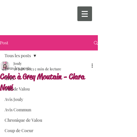
Post
Tous les posts
Jouly
Tous les posts
30 janv. 2023
2 min de lecture
Coloc à Grey Moutain - Clara
AVIS
Nové
Avis de Valou
Avis Jouly
Avis Commun
Chronique de Valou
Coup de Coeur