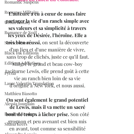
Romantic Suspens
Romance Militaire
L’auteure a eu à cœur de nous faire 
partager la vie d’un ranch simple avec 
Urban fantasy
ses valeurs et sa simplicité à travers 
Romance de Noël
les yeux de Désirée, l’héroïne. Elle a 
très bien réussi,
 on sent la découverte 
Service Presse
d’un lieu et d’une manière de vivre, 
Black Ink Editions
sans trop de clichés, juste ce qu’il faut.
Editions Addictives
Malgré le grand et beau cow-boy 
taciturne Lewis, elle prend goût à cette 
Fyctia
vie au ranch bien loin de sa vie 
Laure Valentin Translation
d’origine à New York, et nous aussi. 
Matthieu Biasotto
On sent également le grand potentiel 
Alessia Jourdain
de Lewis, mais il va mette un sacré 
bout de temps à lâcher prise.
 Son côté 
Loraline Bradern
grognon et peu avenant est bien mis 
Shana Keers
en avant, tout comme sa sensibilité 