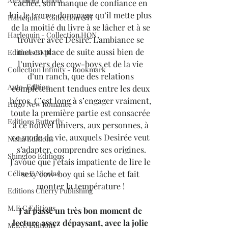
Alexandra Lanoix
cachée, son manque de confiance en 
lui. Je trouve dommage qu’il mette plus 
Harlequin - Collection &H
de la moitié du livre à se lâcher et à se 
Harlequin - Collection HQN
trouver avec Désiré. L’ambiance se 
met en place de suite aussi bien de 
Editions BMR
l’univers des cow-boys et de la vie 
Collection Infinity - Bookmark
d’un ranch, que des relations 
Auto-Edition
complètement tendues entre les deux 
héros. C’est long à s’engager vraiment, 
Hugo New Romance
toute la première partie est consacrée 
Editions Butterfly
à ce nouvel univers, aux personnes, à 
ce mode de vie, auxquels Desirée veut 
Nisha Editions
s’adapter, comprendre ses origines.
Shingfoo Editions
J’avoue que j’étais impatiente de lire le 
sexy cow-boy qui se lâche et fait 
Céline E.Nicolas
monter la température ! 
Editions Cherry Publishing
M.E.C Editions
J’ai passé un très bon moment de 
lecture assez dépaysant, avec la jolie 
M.E.C Editions