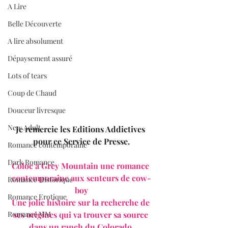
A Lire
Belle Découverte
A lire absolument
Dépaysement assuré
Lots of tears
Coup de Chaud
Douceur livresque
New Adult
Je remercie les Editions Addictives 
pour ce Service de Presse.
Romance contemporaine
Dark Romance
Coloc à Grey Mountain une romance 
contemporaine aux senteurs de cow-
Romance Historique
boy
Romance Erotique
Une jolie histoire sur la recherche de 
ses origines qui va trouver sa source 
Romance MM
dans un ranch du Colorado.