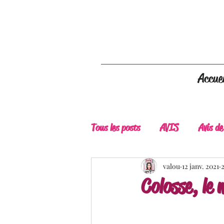
Accuei
Tous les posts
AVIS
Avis de
A Lire
Belle Découverte
valou
12 janv. 2021
Colosse, le
Douceur livresque
New Adu