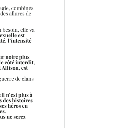
 
 magie, combinés 
des allures de 
 besoin, elle va 
xuelle est 
é, l’intensité 
ur notre plus 
 côté interdit, 
Allison, est 
guerre de clans 
l n’est plus à 
 des histoires 
ses héros en 
es. 
us ne serez 