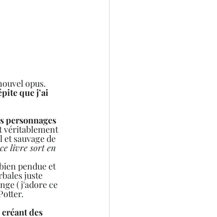
nouvel opus. 
épite que j’ai 
es personnages 
t véritablement 
 et sauvage de 
ce livre sort en 
 bien pendue et 
bales juste 
ge ( j'adore ce 
Potter.
créant des 