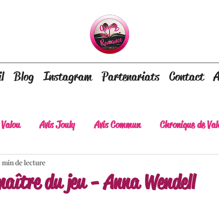
l
Blog
Instagram
Partenariats
Contact
A
 Valou
Avis Jouly
Avis Commun
Chronique de Val
2 min de lecture
A lire absolument
Dépaysement assuré
Lots of tear
 maître du jeu - Anna Wendell
lt
Romance contemporaine
Dark Romance
Roman