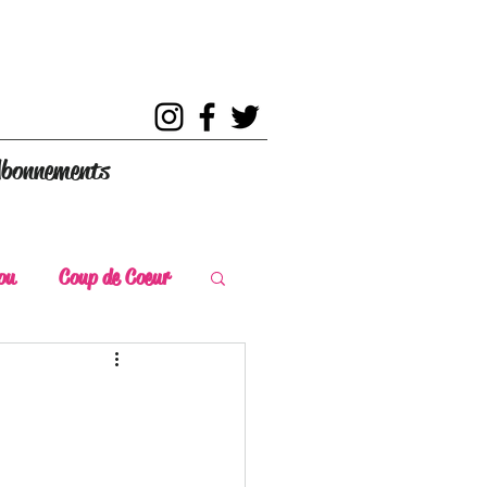
bonnements
ou
Coup de Coeur
s
Coup de Chaud
ce Historique