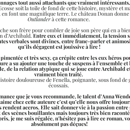
nnages tout aussi attachants que vraiment intéressants.
’Ecosse soit la toile de fond de cette histoire, mystère et
t, en font une magnifique terre. Le château Donan donne 
Outlander
 à cette romance. 
che son frère pour combler de joie son père qui en a bien
n d’Archibald. 
Entre eux et immédiatement, la tension se
tes verbales sont divines, entre franc-parler et animosit
qu’ils dégagent est jouissive à lire !
pimentée et très sexy, ça crépite entre les eux héros po
ure a su ajouter une touche de suspens à l’ensemble et le
e, de la relation atypique qui se joue entre Archibald et 
vraiment bien traité. 
l’histoire douloureuse de Fenella, poignante, sous fond de 
écossais. 
romance que je vous recommande, le talent d’Anna Wendel
aime chez cette auteure c’est qu’elle nous offre toujours
s rendent accros. Elle sait donner vie à la passion entre 
 des scènes bouillantes mais toujours très bien raconté
is, je me suis régalée, n'hésitez pas à lire ce roman, vo
absolument pas déçues!