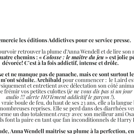
emercie les éditions Addictives pour ce service presse. 
pourvoir retrouver la plume d’Anna Wendell et de lire son 
quatre chemins : « 
Colosse : le maître du jeu
 » est jolie p
dévorée! C’est à la fois addictif, intense et drôle. 
sse et ne manque pas de panache, mais ce sont surtout l
m’ont séduite. 
Archibald
 pour commencer :  le Laird es
iquement et entretient avec délectation son côté animal
e frémir vos petites culottes (
je ne vous dis pas si un jour 
audio !!! alerte HOTement addicitif le garçon !
). 
 vraie boule de feu, du haut de ses 23 ans, elle a la langue
e nombreuses reprises. Elle se perd dans des diarrhées ver
 forme un duo totalement 
crazy 
avec son meilleur ami Osan
ls font la paire en tant que fan inconditionnels de Harry 
e, Anna Wendell maitrise sa plume à la perfection, en 