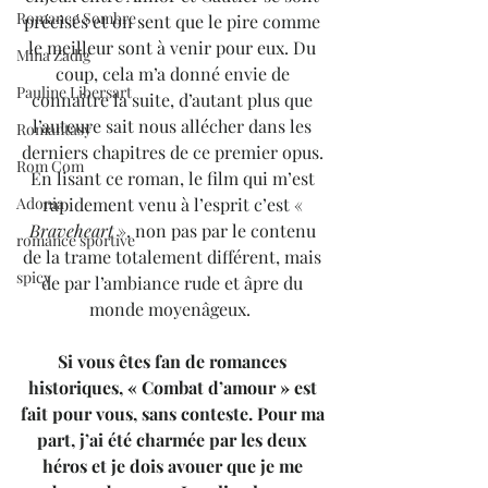
Romance Sombre
précisés et on sent que le pire comme 
le meilleur sont à venir pour eux. Du 
Mina Zadig
coup, cela m’a donné envie de 
Pauline Libersart
connaître la suite, d’autant plus que 
l’auteure sait nous allécher dans les 
Romantasy
derniers chapitres de ce premier opus. 
Rom Com
En lisant ce roman, le film qui m’est 
rapidement venu à l’esprit c’est « 
Adonia
Braveheart
 », non pas par le contenu 
romance sportive
de la trame totalement différent, mais 
spicy
de par l’ambiance rude et âpre du 
monde moyenâgeux.  
Si vous êtes fan de romances 
historiques, « Combat d’amour » est 
fait pour vous, sans conteste. Pour ma 
part, j’ai été charmée par les deux 
héros et je dois avouer que je me 