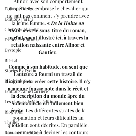
Alinor, avec son comportement 
tempétueux, embrase le chevalier qui 
Editions Ediligne
ne sait pas comment s’y prendre avec 
Editions J'ai Lu
la jeune femme.
 « 
De la Haine au 
Cherry Publishing
désir
 » est le sous-titre du roman, 
parfaitement illustré ici, à travers la 
Evidence Editions
relation naissante entre Alinor et 
Dystopie
Gautier.  
Bit-Lit
Comme à son habitude, on sent que 
Stories By Fyctia
l’auteure a fourni un travail de 
dingue pour créer cette histoire. Il n’y 
Black Ink Note
a aucune fausse note dans le récit et 
Editions Anne Carrière
la description du monde âpre du 
Les plumes de Mimi éditions
10ieme siècle est rudement bien 
écrite.
 Les différentes strates de la 
Blog Tour
population et leurs difficultés au 
Thriller
quotidien sont décrites. En parallèle, 
on commence à deviner les contours 
Romance Feel Good