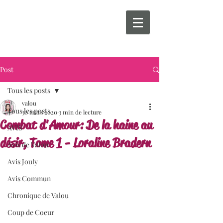
Post
Tous les posts
valou
Tous les posts
30 mars 2020
3 min de lecture
Combat d'Amour: De la haine au
AVIS
désir, Tome 1 - Loraline Bradern
Avis de Valou
Avis Jouly
Avis Commun
Chronique de Valou
Coup de Coeur