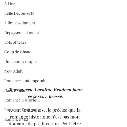
A Lire
Belle Découverte
A lire absolument
Dépaysement assuré
Lots of tears
Coup de Chaud
Douceur livresque
New Adult
Romance contemporaine
 Je remercie Loraline Bradern pour 
Dark Romance
ce service presse.
Romance Historique
Avant toute chose, je précise que la 
Romance Erotique
romance historique n’est pas mon 
Romance MM
domaine de prédilection. Peut-être 