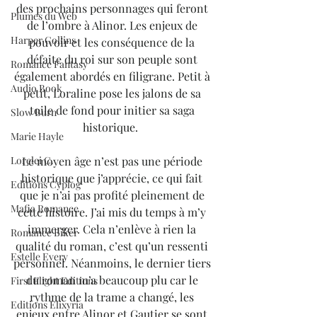
des prochains personnages qui feront 
Plumes du Web
de l’ombre à Alinor. Les enjeux de 
Harper Collins
pouvoir et les conséquence de la 
défaite du roi sur son peuple sont 
Romance Fantasy
également abordés en filigrane. Petit à 
Audio Book
petit, Loraline pose les jalons de sa 
toile de fond pour initier sa saga 
Slow Burn
historique.  
Marie Hayle
Le moyen âge n’est pas une période 
Lorelei C.
historique que j’apprécie, ce qui fait 
Editions Cyplog
que je n’ai pas profité pleinement de 
Mafia Romance
cette histoire. J’ai mis du temps à m’y 
immerger. Cela n’enlève à rien la 
Romance Biker
qualité du roman, c’est qu’un ressenti 
Estelle Every
personnel. Néanmoins, le dernier tiers 
du roman m’a beaucoup plu car le 
First Flight Editions
rythme de la trame a changé, les 
Editions Elixyria
enjeux entre Alinor et Gautier se sont 