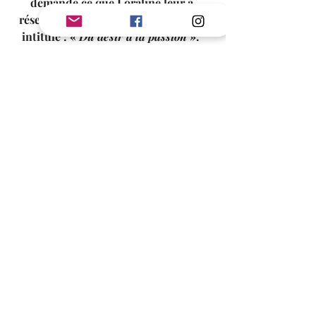
demande ce que Loraline leur a 
réservé pour la suite, dans le tome 2 
intitulé : « 
Du désir à la passion 
».  
#avislivresque
#romancehistorique