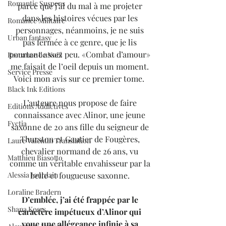
Romantic Suspens
parce que j’ai du mal à me projeter 
dans les histoires vécues par les 
Romance Militaire
personnages, néanmoins, je ne suis 
Urban fantasy
pas fermée à ce genre, que je lis 
pourtant assez peu. «Combat d’amour» 
Romance de Noël
me faisait de l’oeil depuis un moment. 
Service Presse
Voici mon avis sur ce premier tome.  
Black Ink Editions
L’auteure nous propose de faire 
Editions Addictives
connaissance avec Alinor, une jeune 
Fyctia
saxonne de 20 ans fille du seigneur de 
Thurston et Gautier de Fougères, 
Laure Valentin Translation
chevalier normand de 26 ans, vu 
Matthieu Biasotto
comme un véritable envahisseur par la 
belle et fougueuse saxonne. 
Alessia Jourdain
Loraline Bradern
D’emblée, j’ai été frappée par le 
Shana Keers
caractère impétueux d’Alinor qui 
voue une allégeance infinie à sa 