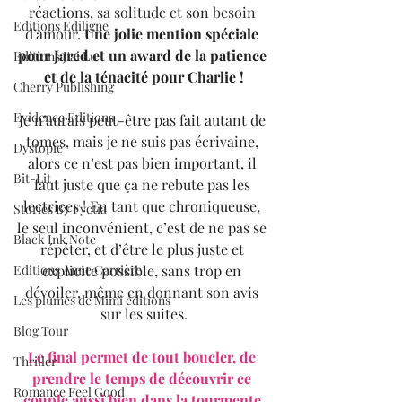
réactions, sa solitude et son besoin 
Editions Ediligne
d’amour. 
Une jolie mention spéciale 
pour Jared et un award de la patience 
Editions J'ai Lu
et de la ténacité pour Charlie !
Cherry Publishing
Evidence Editions
Je n’aurais peut-être pas fait autant de 
tomes, mais je ne suis pas écrivaine, 
Dystopie
alors ce n’est pas bien important, il 
Bit-Lit
faut juste que ça ne rebute pas les 
lectrices ! En tant que chroniqueuse, 
Stories By Fyctia
le seul inconvénient, c’est de ne pas se 
Black Ink Note
répéter, et d’être le plus juste et 
explicite possible, sans trop en 
Editions Anne Carrière
dévoiler, même en donnant son avis 
Les plumes de Mimi éditions
sur les suites.
Blog Tour
Le final permet de tout boucler, de 
Thriller
prendre le temps de découvrir ce 
Romance Feel Good
couple aussi bien dans la tourmente 