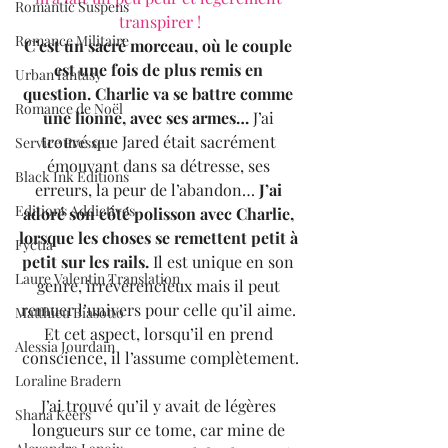
Romantic Suspens
transpirer !
Romance Militaire
C’est un sacré morceau, où le couple 
est une fois de plus remis en 
Urban fantasy
question. Charlie va se battre comme 
Romance de Noël
une lionne, avec ses armes…
 J’ai 
trouvé que Jared était sacrément 
Service Presse
émouvant dans sa détresse, ses 
Black Ink Editions
erreurs, la peur de l’abandon… 
J’ai 
Editions Addictives
adoré son côté polisson avec Charlie, 
lorsque les choses se remettent petit à 
Fyctia
petit sur les rails.
 Il est unique en son 
Laure Valentin Translation
genre, irrévérencieux mais il peut 
remuer l’univers pour celle qu’il aime. 
Matthieu Biasotto
Et cet aspect, lorsqu’il en prend 
Alessia Jourdain
conscience, il l’assume complètement.
Loraline Bradern
J’ai trouvé qu’il y avait de légères 
Shana Keers
longueurs sur ce tome, car mine de 