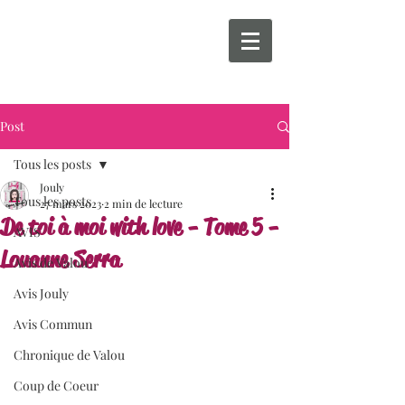
Post
Tous les posts
Jouly
Tous les posts
27 mars 2023
2 min de lecture
De toi à moi with love - Tome 5 -
AVIS
Louanne Serra
Avis de Valou
Avis Jouly
Avis Commun
Chronique de Valou
Coup de Coeur