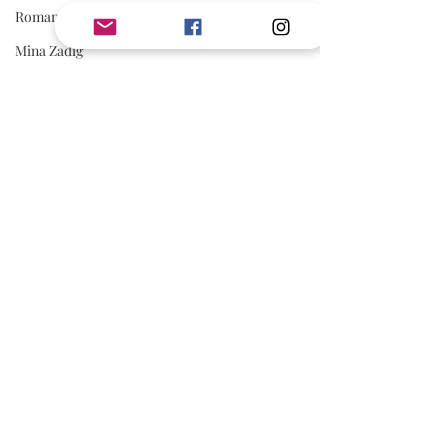
Romance Sombre
Mina Zadig
Pauline Libersart
Romantasy
Rom Com
Adonia
romance sportive
spicy
AVIS
Avis Jouly
A Lire