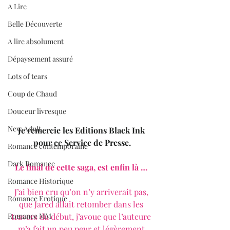
A Lire
Belle Découverte
A lire absolument
Dépaysement assuré
Lots of tears
Coup de Chaud
Douceur livresque
New Adult
Je remercie les Editions Black Ink 
pour ce Service de Presse.
Romance contemporaine
Dark Romance
Le final de cette saga, est enfin là … 
Romance Historique
J’ai bien cru qu’on n’y arriverait pas, 
Romance Erotique
que Jared allait retomber dans les 
travers du début, j’avoue que l’auteure 
Romance MM
m’a fait un peu peur et légèrement 