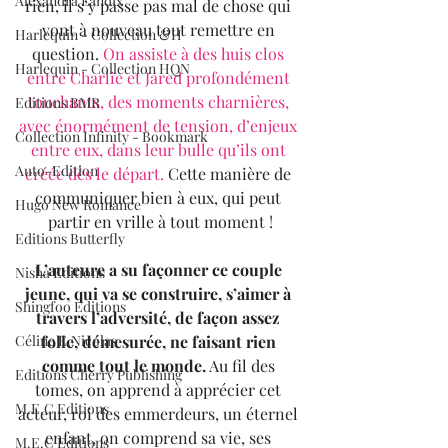
Alexandra Lanoix
rien, il s’y passe pas mal de chose qui 
vont à nouveau tout remettre en 
Harlequin - Collection &H
question. 
On assiste à des huis clos 
Harlequin - Collection HQN
entre Charlie et Jared profondément 
touchants, des moments charnières, 
Editions BMR
avec énormément de tension, d’enjeux 
Collection Infinity - Bookmark
entre eux, dans leur bulle qu’ils ont 
Auto-Edition
créée dès le départ.
 Cette manière de 
communiquer bien à eux, qui peut 
Hugo New Romance
partir en vrille à tout moment !
Editions Butterfly
L’auteure a su façonner ce couple 
Nisha Editions
jeune, qui va se construire, s’aimer à 
Shingfoo Editions
travers l’adversité, de façon assez 
folle, démesurée, ne faisant rien 
Céline E.Nicolas
comme tout le monde.
 Au fil des 
Editions Cherry Publishing
tomes, on apprend à apprécier cet 
M.E.C Editions
acteur, roi des emmerdeurs, un éternel 
enfant, on comprend sa vie, ses 
M.E.C Editions