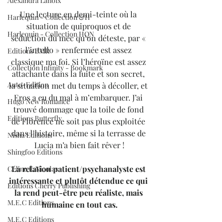
Alexandra Lanoix
Une lecture en demi-teinte où la 
Harlequin - Collection &H
situation de quiproquos et de 
Harlequin - Collection HQN
séduction du mec qu’on déteste, par « 
l’intello » renfermée est assez 
Editions BMR
classique ma foi. Si l’héroïne est assez 
Collection Infinity - Bookmark
attachante dans la fuite et son secret, 
Auto-Edition
la situation met du temps à décoller, et 
Eros a eu du mal à m’embarquer. J’ai 
Hugo New Romance
trouvé dommage que la toile de fond 
Editions Butterfly
de Florence ne soit pas plus exploitée 
dans l’histoire, même si la terrasse de 
Nisha Editions
Lucia m’a bien fait rêver !
Shingfoo Editions
La relation patient/psychanalyste est 
Céline E.Nicolas
intéressante et plutôt détendue ce qui 
Editions Cherry Publishing
la rend peut-être peu réaliste, mais 
M.E.C Editions
humaine en tout cas.
M.E.C Editions