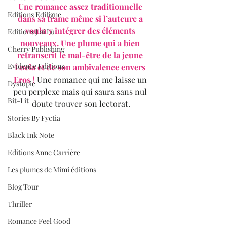
Une romance assez traditionnelle 
Editions Ediligne
dans sa trame même si l’auteure a 
voulu y intégrer des éléments 
Editions J'ai Lu
nouveaux. Une plume qui a bien 
Cherry Publishing
retranscrit le mal-être de la jeune 
Evidence Editions
Lucia et de son ambivalence envers 
Eros !
 Une romance qui me laisse un 
Dystopie
peu perplexe mais qui saura sans nul 
Bit-Lit
doute trouver son lectorat.
Stories By Fyctia
Black Ink Note
Editions Anne Carrière
Les plumes de Mimi éditions
Blog Tour
Thriller
Romance Feel Good