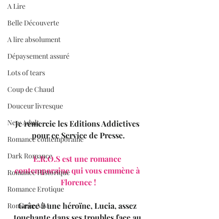
A Lire
Belle Découverte
A lire absolument
Dépaysement assuré
Lots of tears
Coup de Chaud
Douceur livresque
New Adult
Je remercie les Editions Addictives 
pour ce Service de Presse.
Romance contemporaine
Dark Romance
E.R.O.S est une romance 
contemporaine qui vous emmène à 
Romance Historique
Florence !
Romance Erotique
Grâce à une héroïne, Lucia, assez 
Romance MM
touchante dans ses troubles face au 