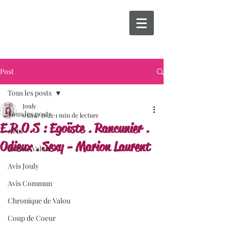
Post
Tous les posts
Jouly
Tous les posts
6 janv. 2022
1 min de lecture
E.R.O.S : Egoïste . Rancunier .
AVIS
Odieux . Sexy - Marion Laurent
Avis de Valou
Avis Jouly
Avis Commun
Chronique de Valou
Coup de Coeur