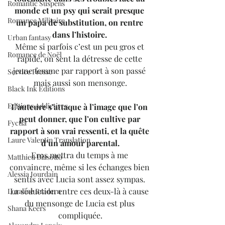
Romantic Suspens
monde et un psy qui serait presque 
Romance Militaire
un papa de substitution, on rentre 
dans l’histoire. 
Urban fantasy
Même si parfois c’est un peu gros et 
Romance de Noël
rapide, on sent la détresse de cette 
jeune femme par rapport à son passé 
Service Presse
mais aussi son mensonge.
Black Ink Editions
Editions Addictives
L’auteure s’attaque à l’image que l’on 
peut donner, que l’on cultive par 
Fyctia
rapport à son vrai ressenti, et la quête 
Laure Valentin Translation
d’un amour parental.
Eros mettra du temps à me 
Matthieu Biasotto
convaincre, même si les échanges bien 
Alessia Jourdain
sentis avec Lucia sont assez sympas. 
La séduction entre ces deux-là à cause 
Loraline Bradern
du mensonge de Lucia est plus 
Shana Keers
compliquée.