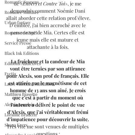
Romantic Suspens
de «
Envers et Contre Toi
», je me 
demandais comment Noémie Dani 
Romance Militaire
allait aborder cette relation prof/éleve.
Urban fantasy
D’emblée, j’ai bien accroché avec le 
personnage de Mia. Certes elle est 
Romance de Noël
jeune mais elle est mature et 
Service Presse
attachante à la fois. 
Black Ink Editions
La fraîcheur et la candeur de Mia 
Editions Addictives
vont être ternies par son attirance 
Fyctia
pour Alexis, son prof de français. Elle 
est attirée par le magnétisme de cet 
Laure Valentin Translation
homme de 13 ans son aîné. Je crois 
Matthieu Biasotto
que c’est à partir du moment où 
Alessia Jourdain
l’auteure a délivré le point de vue 
d’Alexis, que j’ai véritablement frémi 
Loraline Bradern
d’impatience pour découvrir la suite.
Shana Keers
Très vite me sont venues de multiples 
questions :