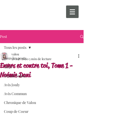
Post
Tous les posts
valou
Tous les posts
30 avr. 2020
3 min de lecture
Envers et contre toi, Tome 1 -
AVIS
Noémie Dani
Avis de Valou
Avis Jouly
Avis Commun
Chronique de Valou
Coup de Coeur