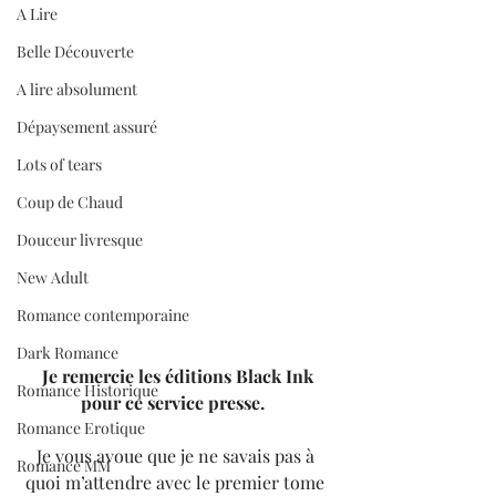
A Lire
Belle Découverte
A lire absolument
Dépaysement assuré
Lots of tears
Coup de Chaud
Douceur livresque
New Adult
Romance contemporaine
Dark Romance
Je remercie les éditions Black Ink 
Romance Historique
pour ce service presse.  
Romance Erotique
Je vous avoue que je ne savais pas à 
Romance MM
quoi m’attendre avec le premier tome 