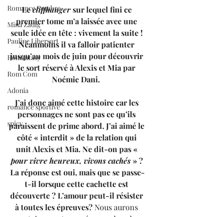
Romance Sombre
Le 
cliffhanger
 sur lequel fini ce 
premier tome m’a laissée avec une 
Mina Zadig
seule idée en tête : vivement la suite ! 
Pauline Libersart
Néanmoins il va falloir patienter 
jusqu’au mois de juin pour découvrir 
Romantasy
le sort réservé à Alexis et Mia par 
Rom Com
Noémie Dani.  
Adonia
J’ai donc aimé cette histoire car les 
romance sportive
personnages ne sont pas ce qu’ils 
spicy
paraissent de prime abord. J’ai aimé le 
côté « interdit » de la relation qui 
unit Alexis et Mia. Ne dit-on pas « 
pour vivre heureux, vivons cachés
 » ? 
La réponse est oui, mais que se passe-
t-il lorsque cette cachette est 
découverte ? L’amour peut-il résister 
à toutes les épreuves?
 Nous aurons 