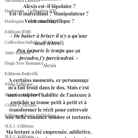
Alexandra Lanoix
Alexis est-il bipolaire ?
Harlequin - Collection &H
Est-il malveillant ? Manipulateur ? 
Voire machiavélique ?
Harlequin - Collection HQN
Editions BMR
« 
De baiser à briser il n’y a qu’une 
Collection Infinity - Bookmark
seule lettre…
Peu importe le temps que ça 
Auto-Edition
prendra,j’y parviendrai.
 » 
Hugo New Romance
Alexis
Editions Butterfly
A certains moments, ce personnage 
Nisha Editions
m’a fait froid dans le dos. Mais c’est 
Shingfoo Editions
sans compter l’habilité de l’auteure à 
enrichir sa trame petit à petit et à 
Céline E.Nicolas
transformer le récit pour entrevoir 
Editions Cherry Publishing
une belle romance sombre et torturée.
M.E.C Editions
Ma lecture a été empressée, addictive, 
M.E.C Editions