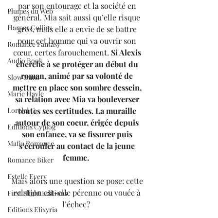
par son entourage et la société en 
Plumes du Web
général. Mia sait aussi qu’elle risque 
Harper Collins
gros, mais elle a envie de se battre 
pour cet homme qui va ouvrir son 
Romance Fantasy
cœur, certes farouchement. 
Si Alexis 
Audio Book
cherche à se protéger au début du 
roman, animé par sa volonté de 
Slow Burn
mettre en place son sombre dessein, 
Marie Hayle
sa relation avec Mia va bouleverser 
Lorelei C.
toutes ses certitudes. La muraille 
autour de son coeur, érigée depuis 
Editions Cyplog
son enfance, va se fissurer puis 
Mafia Romance
s’écrouler au contact de la jeune 
femme.  
Romance Biker
Estelle Every
Mais alors une question se pose: cette 
relation est-elle pérenne ou vouée à 
First Flight Editions
l’échec?  
Editions Elixyria