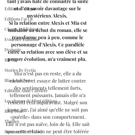
tant j’avais hâte de connaître la suite 
et d’en savoir davantage sur le 
Editions Ediligne
mystérieux Alexis.  
Editions J'ai Lu
Si la relation entre Alexis et Mia est 
Cherry Publishing
malsaine au début du roman, elle se 
transforme peu à peu, comme le 
Evidence Editions
personnage d’Alexis. Ce parallèle 
Dystopie
entre sa relation avec son élève et sa 
propre évolution, m’a vraiment plu.  
Bit-Lit
Stories By Fyctia
Mia n’est pas en reste, elle a du 
Black Ink Note
caractère et essaye de lutter contre 
des sentiments tellement forts, 
Editions Anne Carrière
tellement puissants. Jamais elle n’a 
Les plumes de Mimi éditions
ressenti cela auparavant. Malgré son 
jeune âge, j’ai aimé qu’elle ne soit pas 
Blog Tour
«puérile» dans son comportement. 
Thriller
Elle n’est pas naïve, loin de là. Elle sait 
que cette relation ne peut être tolérée 
Romance Feel Good