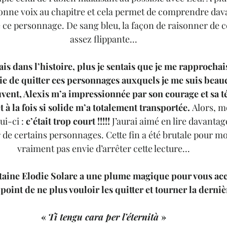
 donne voix au chapitre et cela permet de comprendre dava
ce personnage. De sang bleu, la façon de raisonner de 
assez flippante...
is dans l’histoire, plus je sentais que je me rapprochais 
ie de quitter ces personnages auxquels je me suis beauc
vent, Alexis m’a impressionnée par son courage et sa té
 à la fois si solide m’a totalement transportée. 
Alors, m
ui-ci : 
c’était trop court !!!!!
 J’aurai aimé en lire davantag
r de certains personnages. Cette fin a été brutale pour moi
vraiment pas envie d’arrêter cette lecture...
taine Elodie Solare a une plume magique pour vous acc
point de ne plus vouloir les quitter et tourner la derni
« 
Ti tengu cara per l’éternità 
»