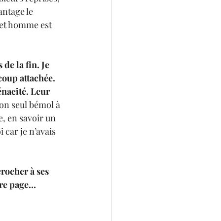
ntage le 
cet homme est 
de la fin. Je 
oup attachée. 
nacité. Leur 
on seul bémol à 
e, en savoir un 
 car je n’avais 
rocher à ses 
ère page…