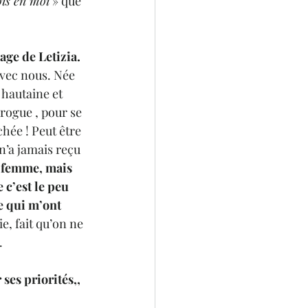
is en moi
 » que 
ge de Letizia. 
avec nous. Née 
 hautaine et 
rogue , pour se 
hée ! Peut être 
n’a jamais reçu 
a femme, mais 
 c’est le peu 
e qui m’ont 
e, fait qu’on ne 
.
ses priorités,, 