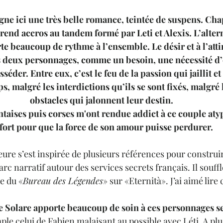
gne ici une très belle romance, teintée de suspens. Cha
 rend accros au tandem formé par Leti et Alexis. L’alter
te beaucoup de rythme à l’ensemble. Le désir et à l’att
s deux personnages, comme un besoin, une nécessité d’
sséder. Entre eux, c’est le feu de la passion qui jaillit et
s, malgré les interdictions qu’ils se sont fixés, malgr
obstacles qui jalonnent leur destin.
taises puis corses m'ont rendue addict à ce couple atyp
 fort pour que la force de son amour puisse perdurer.
eure s’est inspirée de plusieurs références pour construir
rc narratif autour des services secrets français. Il souf
e du «
Bureau des Légendes
» sur «Eternità». J’ai aimé lire c
ie Solare apporte beaucoup de soin à ces personnages s
le celui de Fabien malaisant au possible avec Léti. A plus