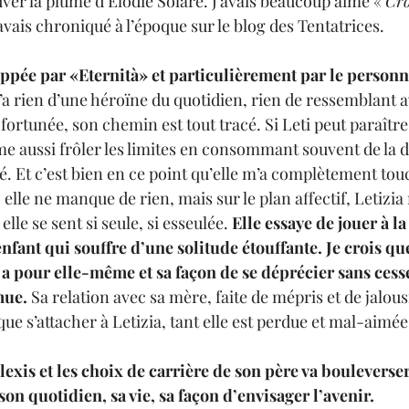
uver la plume d’Elodie Solare. J’avais beaucoup aimé « 
Cro
’avais chroniqué à l’époque sur le blog des Tentatrices.
appée par «Eternità» et particulièrement par le personna
 n’a rien d’une héroïne du quotidien, rien de ressemblant 
fortunée, son chemin est tout tracé. Si Leti peut paraître
ime aussi frôler les limites en consommant souvent de la d
é. Et c’est bien en ce point qu’elle m’a complètement touc
elle ne manque de rien, mais sur le plan affectif, Letizia 
lle se sent si seule, si esseulée. 
Elle essaye de jouer à l
nfant qui souffre d’une solitude étouffante. Je crois que
 a pour elle-même et sa façon de se déprécier sans cess
mue.
 Sa relation avec sa mère, faite de mépris et de jalousi
que s’attacher à Letizia, tant elle est perdue et mal-aimée
exis et les choix de carrière de son père va bouleverser 
son quotidien, sa vie, sa façon d’envisager l’avenir.