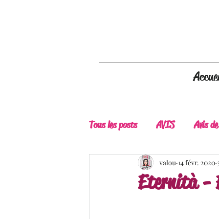
Accuei
Tous les posts
AVIS
Avis de
A Lire
Belle Découverte
valou
14 févr. 2020
Eternità - 
Douceur livresque
New Adu