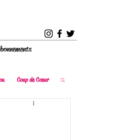
bonnements
ou
Coup de Coeur
s
Coup de Chaud
ce Historique