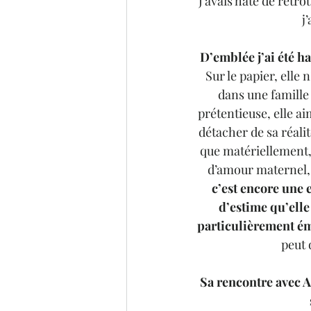
J’avais hâte de retro
j
D’emblée j’ai été h
Sur le papier, elle
dans une famille 
prétentieuse, elle a
détacher de sa réalit
que matériellement, 
d’amour maternel, e
c’est encore une e
d’estime qu’elle
particulièrement é
peut 
Sa rencontre avec Al