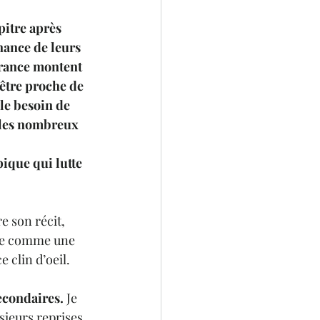
pitre après 
nance de leurs 
irance montent 
être proche de 
 le besoin de 
é les nombreux 
ique qui lutte 
e son récit, 
fle comme une 
e clin d’oeil.
econdaires.
 Je 
ieurs reprises, 