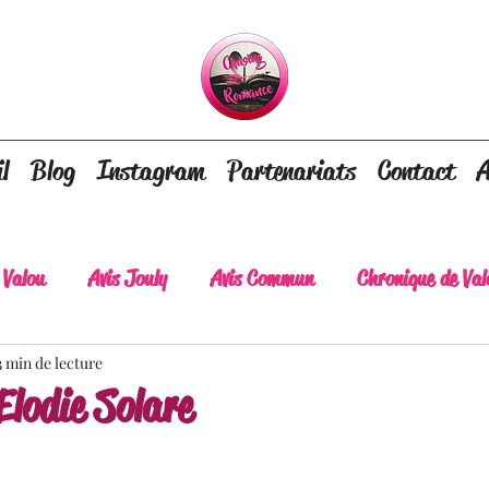
l
Blog
Instagram
Partenariats
Contact
A
 Valou
Avis Jouly
Avis Commun
Chronique de Val
3 min de lecture
A lire absolument
Dépaysement assuré
Lots of tear
Elodie Solare
lt
Romance contemporaine
Dark Romance
Roman