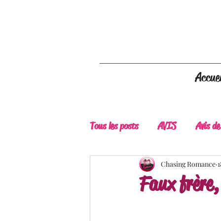
Accuei
Tous les posts
AVIS
Avis de
A Lire
Belle Découverte
Chasing Romance
1
Faux frère,
Douceur livresque
New Adu