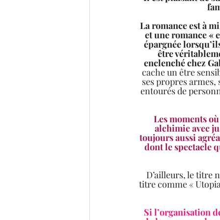
fam
La romance est à mi
et une romance « en
épargnée lorsqu’ils
être véritablem
enclenché chez Gabr
cache un être sensib
ses propres armes, 
entourés de personn
Les moments où l
alchimie avec ju
toujours aussi agréa
dont le spectacle q
D’ailleurs, le titr
titre comme « Utopia
Si l’organisation d