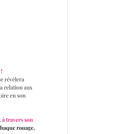
!
e révèlera 
 relation aux 
oire en son 
 à travers son 
chaque rouage, 