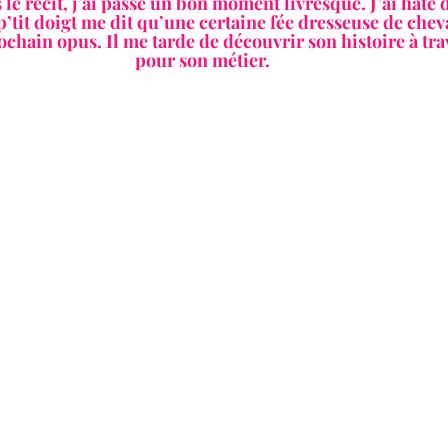
le récit, j’ai passé un bon moment livresque. J’ai hâte 
p’tit doigt me dit qu’une certaine fée dresseuse de chev
ochain opus. Il me tarde de découvrir son histoire à tra
pour son métier. 