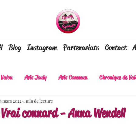
l
Blog
Instagram
Partenariats
Contact
A
 Valou
Avis Jouly
Avis Commun
Chronique de Val
8 mars 2022
A lire absolument
4 min de lecture
Dépaysement assuré
Lots of tear
 Vrai connard - Anna Wendell
lt
Romance contemporaine
Dark Romance
Roman