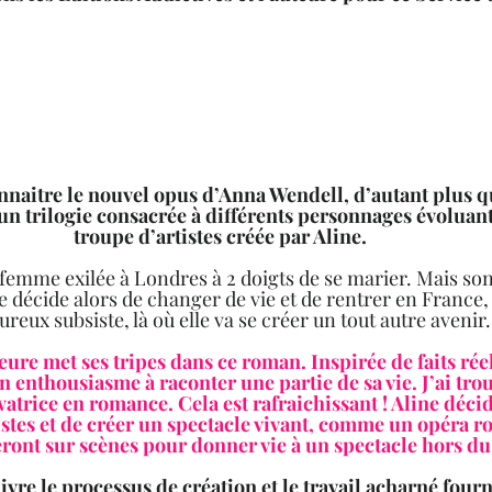
onnaitre le nouvel opus d’Anna Wendell, d’autant plus qu’
n trilogie consacrée à différents personnages évoluant
troupe d’artistes créée par Aline.  
 femme exilée à Londres à 2 doigts de se marier. Mais son
le décide alors de changer de vie et de rentrer en France,
reux subsiste, là où elle va se créer un tout autre avenir. 
eure met ses tripes dans ce roman. Inspirée de faits réel
n enthousiasme à raconter une partie de sa vie. J’ai trou
atrice en romance. Cela est rafraichissant ! Aline décid
stes et de créer un spectacle vivant, comme un opéra r
seront sur scènes pour donner vie à un spectacle hors d
uivre le processus de création et le travail acharné fourn