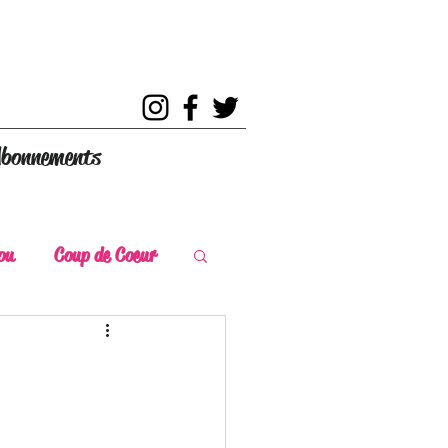
bonnements
ou
Coup de Coeur
s
Coup de Chaud
ce Historique