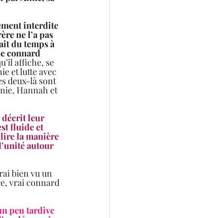
ment interdite 
ère ne l’a pas 
ait du temps à 
de connard 
’il affiche, se 
e et lutte avec 
s deux-là sont 
nie, Hannah et 
décrit leur 
t fluide et 
lire la manière 
d’unité autour 
rai bien vu un 
e, vrai connard 
un peu tardive 