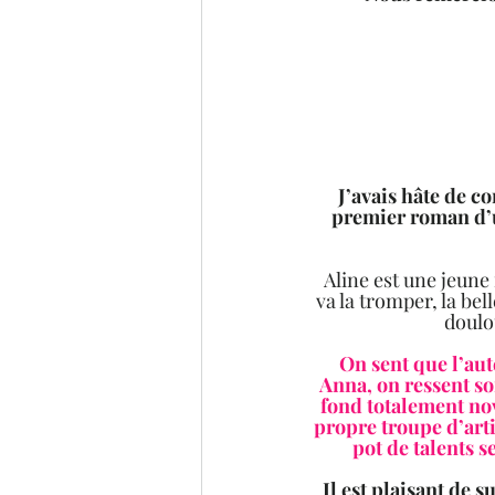
J’avais hâte de c
premier roman d’u
Aline est une jeune
va la tromper, la bel
doulou
On sent que l’aut
Anna, on ressent so
fond totalement nov
propre troupe d’arti
pot de talents 
Il est plaisant de s