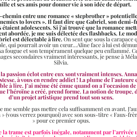
ille et ses amis pour donner vie à son idée de départ. 
-chemin entre une romance « stepbrother » potentielle
emies to lovers ». Il faut dire que Gabriel, son demi-fr
 étaient adolescents. Si j’ai trouvé que la romance mett
ent abordée, je me suis délectée des flashbacks. Le mo
iel est délectable à lire.
 On sent que sous la carapace qu
le, qui pourrait avoir un cœur…Aline face à lui est démuni
sa fougue et son tempérament quelque peu enflammé. Ce
ages secondaires vraiment intéressants, je pense à Méla
Silvia.  
a passion éclot entre eux sont vraiment intenses. Anna 
stesse, à vous en rendre addict ! La plume de l’auteure es
ble à lire. J’ai même été émue quand on a l’occasion de 
ue l’héroïne a créé, prend forme. La notion de troupe, 
d’un projet artistique prend tout son sens.  
e ne me semble pas mettre cela suffisamment en avant. J’au
 » (vous verrez pourquoi) avec son sous-titre « Faux-frèr
» pour ce premier opus.  
e la trame est parfois inégale, notamment par l’arrivée 