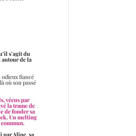
il s’agit du 
 autour de la 
 odieux fiancé 
 là où son passé 
 
s, vécus par 
vé la trame de 
e de fonder sa 
ock. Un melting 
u commun.  
i par Aline, sa 