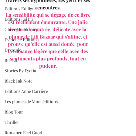
travers ses hypothèses, ses yeux et ses 
rencontres. 
Editions Ediligne
La sensibilité qui se dégage de ce livre 
Editions J'ai Lu
est réellement émouvante. Une jolie 
lecture de rentrée, délicate avec la 
Cherry Publishing
plume de Lili Bazaar qui s’affine, et 
Evidence Editions
prouve qu’elle est aussi douée  pour 
Dystopie
la romance légère que celle avec des 
sentiments plus profonds, tout en 
Bit-Lit
pudeur. 
Stories By Fyctia
Black Ink Note
Editions Anne Carrière
Les plumes de Mimi éditions
Blog Tour
Thriller
Romance Feel Good