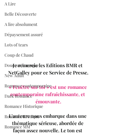
A Lire
Belle Découverte
A lire absolument
Dépaysement assuré
Lots of tears
Coup de Chaud
Je remercie les Editions BMR et 
Douceur livresque
NetGalley pour ce Service de Presse.
New Adult
Romance contemporaine
« Fenêtre sur toi » est une romance 
contemporaine rafraîchissante, et 
Dark Romance
émouvante.
Romance Historique
L’auteure nous embarque dans une 
Romance Erotique
thématique sérieuse, abordée de 
Romance MM
façon assez nouvelle. Le ton est 