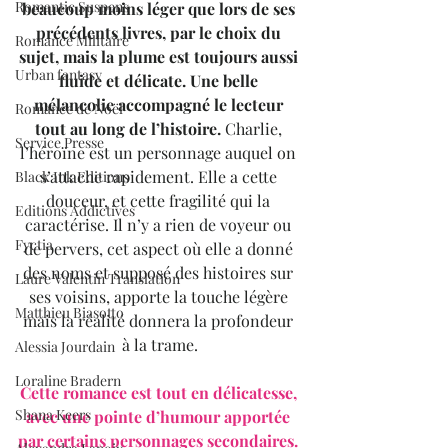
Romantic Suspens
beaucoup moins léger que lors de ses 
précédents livres, par le choix du 
Romance Militaire
sujet, mais la plume est toujours aussi 
Urban fantasy
fluide et délicate. Une belle 
mélancolie accompagné le lecteur 
Romance de Noël
tout au long de l’histoire. 
Charlie, 
Service Presse
l’héroïne est un personnage auquel on 
s’attache rapidement. Elle a cette 
Black Ink Editions
douceur, et cette fragilité qui la 
Editions Addictives
caractérise. Il n’y a rien de voyeur ou 
Fyctia
de pervers, cet aspect où elle a donné 
des noms et supposé des histoires sur 
Laure Valentin Translation
ses voisins, apporte la touche légère 
Matthieu Biasotto
mais la réalité donnera la profondeur 
à la trame.
Alessia Jourdain
Loraline Bradern
Cette romance est tout en délicatesse, 
Shana Keers
avec une pointe d’humour apportée 
par certains personnages secondaires.