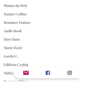
Plumes du Web
Harper Collins
Romance Fantasy
Audio Book
Slow Burn
Marie Hayle
Lorelei C.
Editions Cyplog
Mafia Romance
Romance Biker
Estelle Every
First Flight Editions
Editions Elixyria