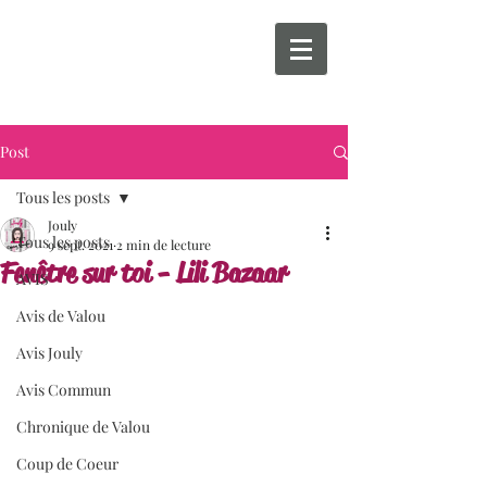
Post
Tous les posts
Jouly
Tous les posts
9 sept. 2021
2 min de lecture
Fenêtre sur toi - Lili Bazaar
AVIS
Avis de Valou
Avis Jouly
Avis Commun
Chronique de Valou
Coup de Coeur