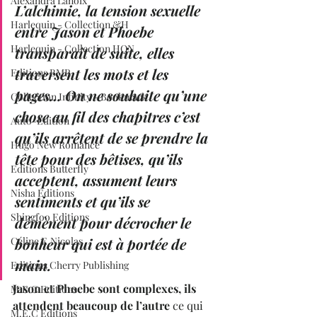
Alexandra Lanoix
L’alchimie, la tension sexuelle 
Harlequin - Collection &H
entre Jason et Phoebe 
Harlequin - Collection HQN
transparaît de suite, elles 
traversent les mots et les 
Editions BMR
pages… On ne souhaite qu’une 
Collection Infinity - Bookmark
chose au fil des chapitres c’est 
Auto-Edition
qu’ils arrêtent de se prendre la 
Hugo New Romance
tête pour des bêtises, qu’ils 
Editions Butterfly
acceptent, assument leurs 
Nisha Editions
sentiments et qu’ils se 
Shingfoo Editions
démènent pour décrocher le 
Céline E.Nicolas
bonheur qui est à portée de 
main.
Editions Cherry Publishing
Jason et Phoebe
 sont complexes, ils 
M.E.C Editions
attendent beaucoup de l’autre
 ce qui 
M.E.C Editions