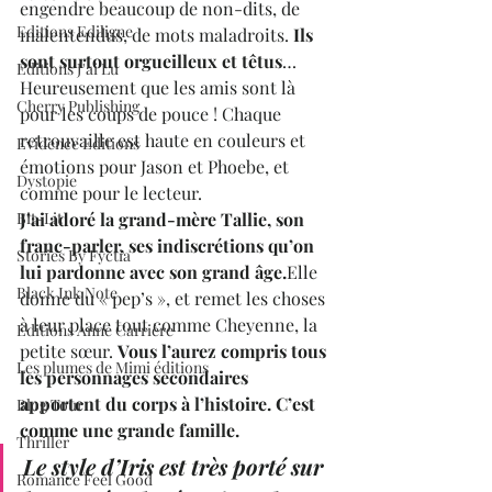
engendre beaucoup de non-dits, de 
Editions Ediligne
malentendus, de mots maladroits. 
Ils 
sont surtout orgueilleux et têtus
… 
Editions J'ai Lu
Heureusement que les amis sont là 
Cherry Publishing
pour les coups de pouce ! 
Chaque 
retrouvaille est haute en couleurs et 
Evidence Editions
émotions pour Jason et Phoebe, et 
Dystopie
comme pour le lecteur.
Bit-Lit
J’ai adoré la grand-mère Tallie, son 
franc-parler, ses indiscrétions qu’on 
Stories By Fyctia
lui pardonne avec son grand âge.
Elle 
Black Ink Note
donne du « pep’s », et remet les choses 
à leur place tout comme Cheyenne, la 
Editions Anne Carrière
petite sœur. 
Vous l’aurez compris tous 
Les plumes de Mimi éditions
les personnages secondaires 
apportent du corps à l’histoire. C’est 
Blog Tour
comme une grande famille.
Thriller
Le style d’Iris est très porté sur 
Romance Feel Good