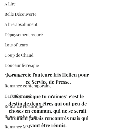
A Lire
Belle Découverte
A lire absolument
Dépaysement assuré
Lots of tears
Coup de Chaud
Douceur livresque
Je remercie l'auteure Iris Hellen pour 
New Adult
ce Service de Presse.
Romance contemporaine
Dark Romance
"Dis-moi que tu m'aimes" c’est le 
destin de deux êtres qui ont peu de 
Romance Historique
choses en commun, qui ne se serait 
Romance Erotique
sûrement jamais rencontrés mais qui 
vont être réunis.
Romance MM