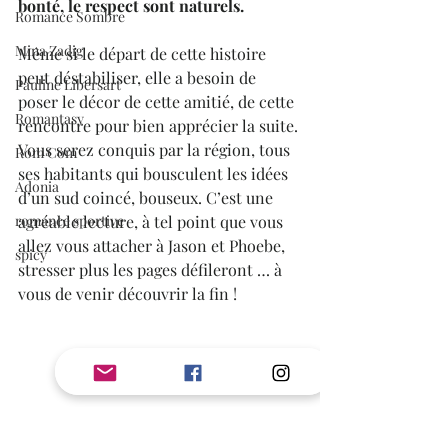
bonté, le respect sont naturels.
Romance Sombre
Mina Zadig
Même si le départ de cette histoire 
peut déstabiliser, elle a besoin de 
Pauline Libersart
poser le décor de cette amitié, de cette 
Romantasy
rencontre pour bien apprécier la suite. 
Vous serez conquis par la région, tous 
Rom Com
ses habitants qui bousculent les idées 
Adonia
d’un sud coincé, bouseux. C’est une 
romance sportive
agréable lecture, à tel point que vous 
allez vous attacher à Jason et Phoebe, 
spicy
stresser plus les pages défileront … à 
vous de venir découvrir la fin !