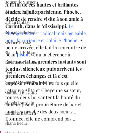
Romantic Suspens
A la fin de ces hautes et brillantes 
études, la jolie parisienne, Phoebe, 
Romance Militaire
décide de rendre visite à son amie à 
Urban fantasy
Corinth, dans le Mississippi.
Le 
Romance de Noël
changement est radical mais agréable 
pour la curieuse et solaire Phoebe.
 A 
Service Presse
peine arrivée, elle fait la rencontre de 
Black Ink Editions
beau 
Jason
, venu la chercher à 
l’aéroport. 
Les premiers instants sont 
Editions Addictives
tendus, silencieux puis arrivent les 
Fyctia
premiers échanges et là c’est 
Laure Valentin Translation
explosif : Waouh !
 Une fois qu’elle 
retrouve Alita et Cheyenne sa sœur, 
Matthieu Biasotto
toutes deux lui vantent la bonté du 
Alessia Jourdain
fameux Jason, propriétaire de bar et 
ami très proche des deux sœurs… 
Loraline Bradern
Etonnée, elle ne comprend pas …
Shana Keers