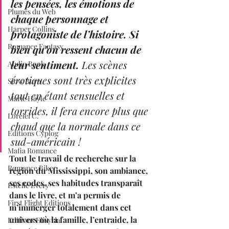
les pensées, les émotions de 
Plumes du Web
chaque personnage et 
Harper Collins
protagoniste de l’histoire. Si 
Romance Fantasy
bien qu’on ressent chacun de 
leur sentiment. 
Les scènes 
Audio Book
érotiques sont très explicites 
Slow Burn
tout en étant sensuelles et 
Marie Hayle
torrides, il fera encore plus que 
Lorelei C.
chaud que la normale dans ce 
Editions Cyplog
sud-américain !
Mafia Romance
Tout le travail de recherche sur la 
Romance Biker
région du Mississippi, son ambiance, 
ses codes, ses habitudes transparaît 
Estelle Every
dans le livre, et m’a permis de 
First Flight Editions
m’immerger totalement dans cet 
univers où la famille, l’entraide, la 
Editions Elixyria