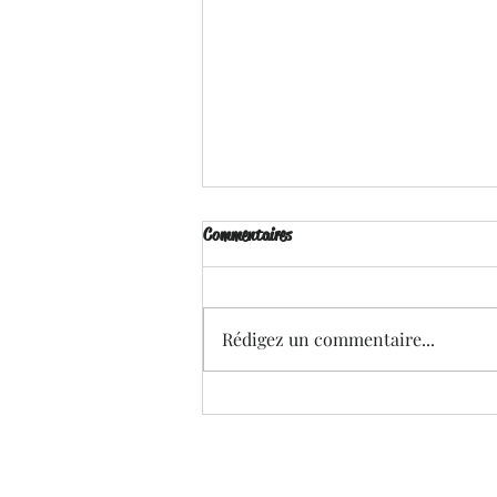
Commentaires
Rédigez un commentaire...
#Hot Survivors - Ewa Rau et Lia
Rose