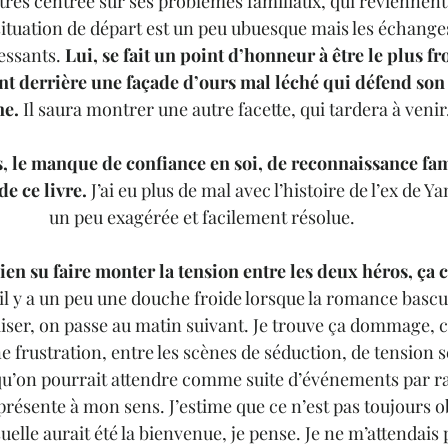
a très centrée sur ses problèmes familiaux, qui reviennen
 situation de départ est un peu ubuesque mais les échanges
essants. 
Lui, se fait un point d’honneur à être le plus fro
nt derrière une façade d’ours mal léché qui défend son te
ne.
 Il saura montrer une autre facette, qui tardera à venir.
ts, le manque de confiance en soi, de reconnaissance fami
e ce livre.
 J’ai eu plus de mal avec l’histoire de l’ex de Ya
un peu exagérée et facilement résolue. 
ien su faire monter la tension entre les deux héros, ça c
il y a un peu une douche froide lorsque la romance bascul
iser, on passe au matin suivant. Je trouve ça dommage, car
e frustration, entre les scènes de séduction, de tension s
e qu’on pourrait attendre comme suite d’événements par ra
 présente à mon sens. J’estime que ce n’est pas toujours o
elle aurait été la bienvenue, je pense. Je ne m’attendais p