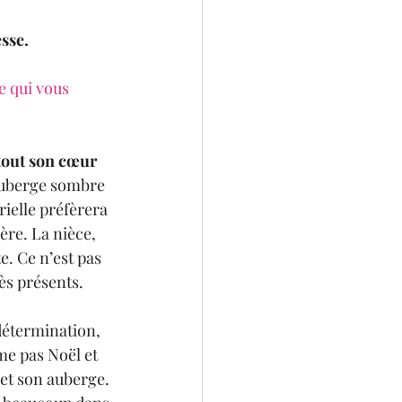
sse.
 qui vous 
 tout son cœur 
auberge sombre 
rielle préfèrera 
ère. La nièce, 
e. Ce n’est pas 
rès présents.
 détermination, 
me pas Noël et 
 et son auberge. 