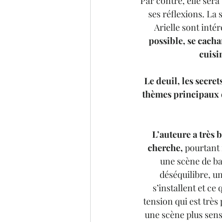
Par contre, elle ser
ses réflexions. La
Arielle sont intér
possible, se cacha
cuisi
Le deuil, les secre
thèmes principaux d
L’auteure a très b
cherche, 
pourtant 
une scène de ba
déséquilibre, un
s’installent et c
tension qui est très
une scène plus sensu