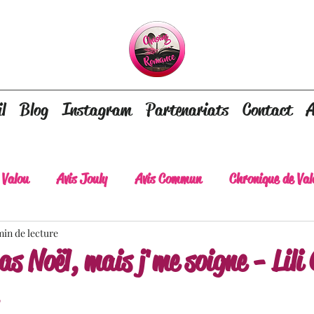
l
Blog
Instagram
Partenariats
Contact
A
 Valou
Avis Jouly
Avis Commun
Chronique de Val
min de lecture
A lire absolument
Dépaysement assuré
Lots of tear
as Noël, mais j'me soigne - Lili
lt
Romance contemporaine
Dark Romance
Roman