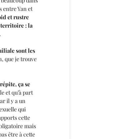
t beaucoup dans 
 entre Yan et 
id et rustre 
rritoire : la 
 
liale sont les 
n, que je trouve 
répite, ça se 
e et qu’à part 
 il y a un 
exuelle qui 
pports cette 
bligatoire mais 
as être à cette 