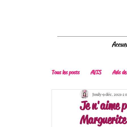
Accuei
Tous les posts
AVIS
Avis de
A Lire
Belle Découverte
Jouly
9 déc. 2021
2 
Je n'aime p
Marguerite
Douceur livresque
New Adu