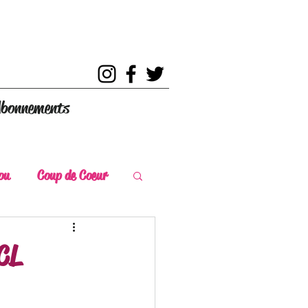
bonnements
ou
Coup de Coeur
s
Coup de Chaud
 CL
ce Historique