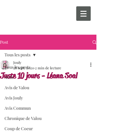
Post
Tous les posts
Jouly
Tous les posts
28 sept. 2020
2 min de lecture
Juste 10 jours - Léana Soal
AVIS
Avis de Valou
Avis Jouly
Avis Commun
Chronique de Valou
Coup de Coeur