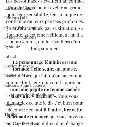
Les personnages s’éveillent au contact 
l’un de l’autre pour révéler au grand 
Editions Ediligne
jour leur sensibilité, leur manque de 
Editions J'ai Lu
confiance ou leurs pensées profondes. 
Cherry Publishing
Jo m’aura touchée par sa situation, sa 
loyauté, et cet émerveillement qu’il a 
Evidence Editions
pour Gemma, qui le réveillera d’un 
Dystopie
long sommeil.
Bit-Lit
Le personnage féminin est une 
Stories By Fyctia
tornade à elle seule
, qui amuse, 
attendrit, ce qui fait qu’on succombe 
Black Ink Note
comme tout ceux qui vont l’approcher, 
Editions Anne Carrière
une jolie pépite de femme cachée 
Les plumes de Mimi éditions
dans une « flacorne »
. Vous vous 
demandez ce que je dis ? et bien pour 
Blog Tour
découvrir ce mot 
il faudra, lire cette 
Thriller
charmante romance
 qui vous enverra 
au Cap ferret, au milieu d’un échange 
Romance Feel Good