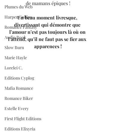
de mamans épiques !
Plumes du Web
Harper Collins
Un beau moment livresque, 
divertissant qui démontre que 
Romance Fantasy
l’amour n’est pas toujours là où on 
Audio Book
l’attend, qu’il ne faut pas se fier aux 
apparences !
Slow Burn
Marie Hayle
Lorelei C.
Editions Cyplog
Mafia Romance
Romance Biker
Estelle Every
First Flight Editions
Editions Elixyria