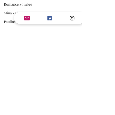
Romance Sombre
Mina Zadig
Pauline Libersart
Romantasy
Rom Com
Adonia
romance sportive
spicy
AVIS
Avis Jouly
A Lire