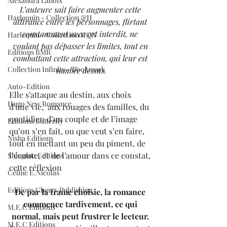
Alexandra Lanoix
L’auteure sait faire augmenter cette 
Harlequin - Collection &H
attirance entre les personnages, flirtant 
constamment avec cet interdit, ne 
Harlequin - Collection HQN
voulant pas dépasser les limites, tout en 
Editions BMR
combattant cette attraction, qui leur est 
Collection Infinity - Bookmark
tombée dessus.
Auto-Edition
Elle s’attaque au destin, aux choix 
Hugo New Romance
d'une vie,  aux rouages des familles, du 
quotidien d’un couple et de l’image 
Editions Butterfly
qu’on s’en fait, ou que veut s’en faire, 
Nisha Editions
tout en mettant un peu du piment, de 
l’écoute, et de l’amour dans ce constat, 
Shingfoo Editions
cette réflexion
Céline E.Nicolas
Editions Cherry Publishing
De par la trame choisie, la romance 
commence tardivement, ce qui 
M.E.C Editions
normal, mais peut frustrer le lecteur.
M.E.C Editions