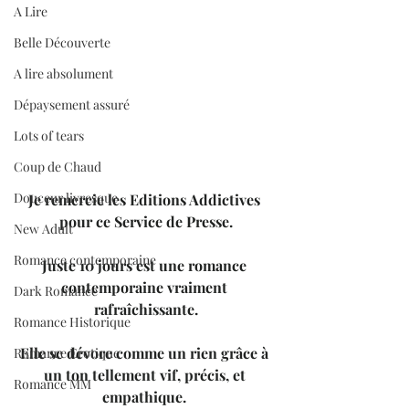
A Lire
Belle Découverte
A lire absolument
Dépaysement assuré
Lots of tears
Coup de Chaud
Douceur livresque
Je remercie les Editions Addictives 
pour ce Service de Presse.
New Adult
Romance contemporaine
Juste 10 jours est une romance 
contemporaine vraiment 
Dark Romance
rafraîchissante.
Romance Historique
Elle se dévore comme un rien grâce à 
Romance Erotique
un ton tellement vif, précis, et 
Romance MM
empathique.