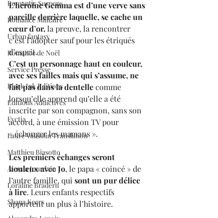
Romantic Suspens
L’héroïne Gemma est d’une verve sans 
pareille derrière laquelle, se cache un 
Romance Militaire
cœur d’or,
 la preuve, la rencontrer 
Urban fantasy
c’est l’adopter sauf pour les étriqués 
d’esprit.
Romance de Noël
C’est un personnage haut en couleur, 
Service Presse
avec ses failles mais qui s’assume, ne 
Black Ink Editions
fait pas dans la dentelle
 comme 
lorsqu’elle apprend qu’elle a été 
Editions Addictives
inscrite par son compagnon, sans son 
Fyctia
accord, à une émission TV pour 
« échanger les mamans ».
Laure Valentin Translation
Matthieu Biasotto
Les premiers échanges seront 
houleux avec Jo
, le papa « coincé » de 
Alessia Jourdain
l’autre famille, qui 
sont un pur délice 
Loraline Bradern
à lire
. Leurs enfants respectifs 
Shana Keers
apportent un plus à l’histoire.