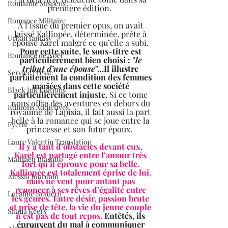
Romantic Suspens
première édition.  
Romance Militaire
A l’issue du premier opus, on avait 
laissé Kalliopée, déterminée, prête à 
Urban fantasy
épouse Karel malgré ce qu’elle a subi. 
Pour cette suite, le sous-titre est 
Romance de Noël
particulièrement bien choisi : "
le 
tribut d’une épouse
"…Il illustre 
Service Presse
parfaitement la condition des femmes 
mariées dans cette société 
Black Ink Editions
particulièrement injuste.
 Si ce tome 
nous offre des aventures en dehors du 
Editions Addictives
royaume de Lapisia, il fait aussi la part 
belle à la romance qui se joue entre la 
Fyctia
princesse et son futur époux.  
Laure Valentin Translation
Il y a tant d’obstacles devant eux. 
Karel est partagé entre l’amour très 
Matthieu Biasotto
fort qu’il éprouve pour sa belle. 
Kalliopée est totalement éprise de lui, 
Alessia Jourdain
mais ne veut pour autant pas 
renoncer à ses rêves d’égalité entre 
Loraline Bradern
les genres. Entre désir, passion brute 
et prise de tête, la vie du jeune couple 
Shana Keers
n’est pas de tout repos. 
Entêtés, ils 
éprouvent du mal à communiquer 