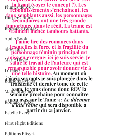
la lisant (voyez le concept ?). Les 
Plumes du Web
rebondissements s’enchainent, les 
faux semblants aussi, les personnages 
Harper Collins
secondaires ont une très grande 
importance dans le récit. La trame est 
Romance Fantasy
vraiment menée tambours battants.
Audio Book
J’aime lire des romances dans 
lesquelles la force et la fragilité du 
Slow Burn
personnage féminin principal est 
mise en exergue: ici je suis servie. Je 
Marie Hayle
salue le travail de l’auteure qui est 
remarquable pour avoir donner vie à 
Lorelei C.
une telle histoire. 
Au moment où 
j’écris ses mots je suis plongée dans le 
Editions Cyplog
troisième et dernier tome de cette 
saga. Je vous donne donc RDV la 
Mafia Romance
semaine prochaine pour connaitre 
mon avis sur le Tome 3 : 
Le dilemme 
Romance Biker
d’une reine 
qui sera disponible à 
partir du 21 janvier.  
Estelle Every
First Flight Editions
Editions Elixyria