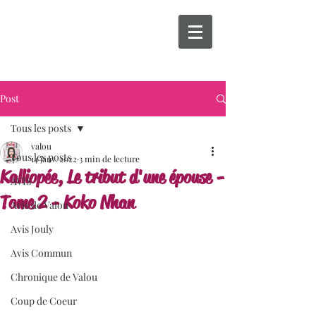
Post
Tous les posts
valou
Tous les posts
14 janv. 2022
3 min de lecture
Kalliopée, Le tribut d'une épouse -
AVIS
Tome 2 - Koko Nhan
Avis de Valou
Avis Jouly
Avis Commun
Chronique de Valou
Coup de Coeur