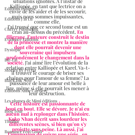
situations ignobles. A l’instar de 
Kalliopée, en tant que lectrice on a 
Editions Ediligne
envie de les aider et de les secourir, 
mais nous sommes impuissantes, 
Editions J'ai Lu
comme elle.  
J’ai trouvé que ce second tome est un 
Cherry Publishing
cran au-dessus du précédent. 
En 
filigrane, l’auteure construit le destin 
Evidence Editions
de la princesse et montre la manière 
dont elle pourrait devenir une 
Dystopie
souveraine qui impulsera 
profondément le changement dans la 
Bit-Lit
société.
 J’ai aimé lire l’évolution de la 
relation entre Kalliopée et Karel. Va-t-
Stories By Fyctia
il trouver le courage de briser ses 
chaînes pour l’amour de sa femme? La 
Black Ink Note
puissance de leur amour est belle à 
lire, même si elle pourrait les mener à 
Editions Anne Carrière
leur destruction.  
Les plumes de Mimi éditions
Cette histoire est passionnante de 
bout en bout. Elle se dévore. Je n’ai eu 
Blog Tour
aucun mal à replonger dans l’histoire. 
Koko Nhan décrit sans lourdeur les 
Thriller
différentes scènes, si bien qu’on s’y 
projette sans peine. Là aussi, j’ai 
Romance Feel Good
l’impression de suivre une série…en 