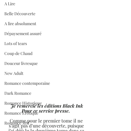
A Lire
Belle Découverte
A lire absolument
Dépaysement assuré
Lots of tears
Coup de Chaud
Douceur livresque
New Adult
Romance contemporaine
Dark Romance
Romance Historique
Je remercie les éditions Black Ink 
Pour ce service presse. 
Romance Erotique
Comme pour le premier tome il ne 
Romance MM
s’agit pas d’une découverte, puisque 
j’ai déjà lu le deuxième tome dans sa 