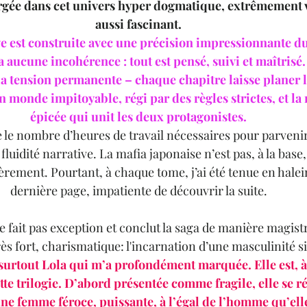
gée dans cet univers hyper dogmatique, extrêmement v
aussi fascinant. 
ve est construite avec une précision impressionnante d
a aucune incohérence : tout est pensé, suivi et maîtrisé.
la tension permanente – chaque chapitre laisse planer l
n monde impitoyable, régi par des règles strictes, et la
épicée qui unit les deux protagonistes. 
 le nombre d’heures de travail nécessaires pour parvenir 
fluidité narrative. La mafia japonaise n’est pas, à la base
ièrement. Pourtant, à chaque tome, j’ai été tenue en halein
dernière page, impatiente de découvrir la suite. 
 fait pas exception et conclut la saga de manière magistra
s fort, charismatique: l'incarnation d’une masculinité si
 surtout Lola qui m’a profondément marquée. Elle est, à
tte trilogie. D’abord présentée comme fragile, elle se ré
ne femme féroce, puissante, à l’égal de l’homme qu’ell