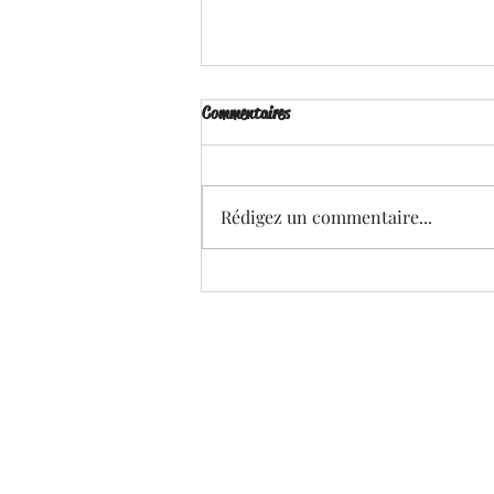
Commentaires
Rédigez un commentaire...
Brille pour Moi - Ena . L