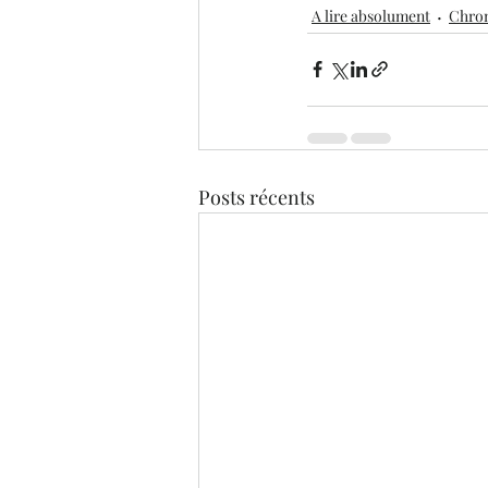
A lire absolument
Chron
Posts récents