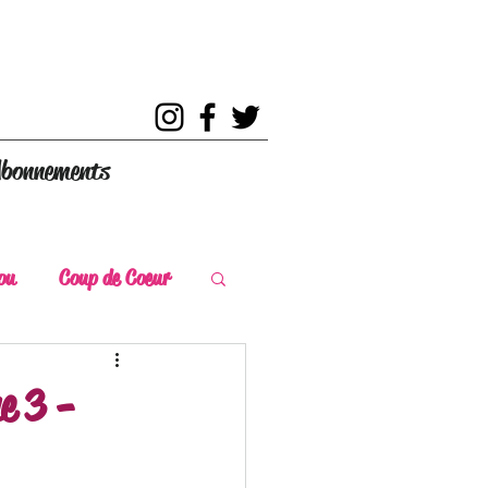
bonnements
ou
Coup de Coeur
s
Coup de Chaud
e 3 -
ce Historique