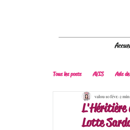
Accuei
Tous les posts
AVIS
Avis de
A Lire
Belle Découverte
valou
10 févr.
2 min
L'Héritière
Lotte Sard
Douceur livresque
New Adu