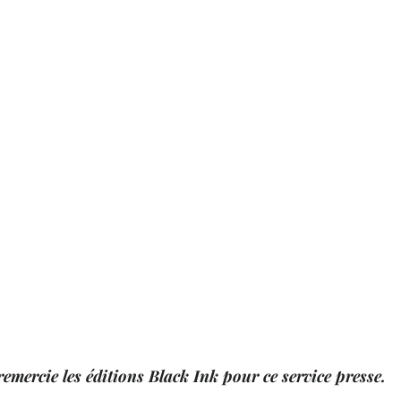
ce MM
Romantic Suspens
Romance Militaire
Urb
resse
Black Ink Editions
Editions Addictives
Fyc
Matthieu Biasotto
Alessia Jourdain
remercie les éditions Black Ink pour ce service presse. 