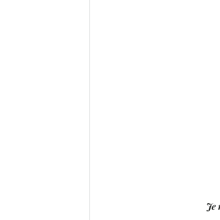
Romance Erotique
Roman
Romance de Noël
Service P
Laure Valentin Translation
Je 