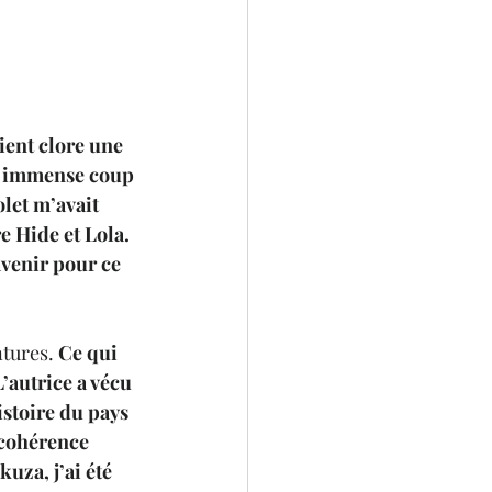
vient clore une 
n immense coup 
let m’avait 
 Hide et Lola. 
 avenir pour ce 
tures. 
Ce qui 
L’autrice a vécu 
istoire du pays 
 cohérence 
za, j’ai été 