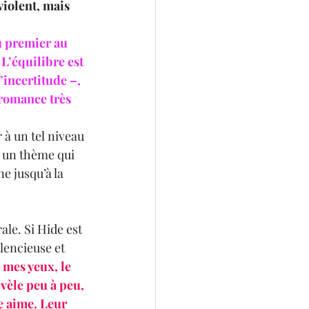
iolent, mais 
u premier au 
 L’équilibre est 
’incertitude –, 
 romance très 
à un tel niveau 
, un thème qui 
e jusqu’à la 
le. Si Hide est 
lencieuse et 
 mes yeux, le 
vèle peu à peu, 
e aime. Leur 