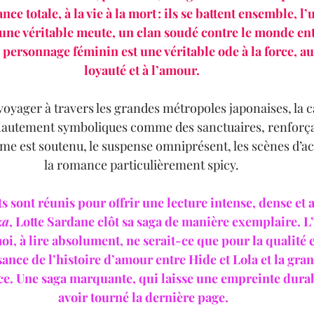
nce totale, à la vie à la mort : ils se battent ensemble, l’
une véritable meute, un clan soudé contre le monde enti
 personnage féminin est une véritable ode à la force, au 
loyauté et à l’amour. 
t voyager à travers les grandes métropoles japonaises, la
x hautement symboliques comme des sanctuaires, renforç
me est soutenu, le suspense omniprésent, les scènes d’act
la romance particulièrement spicy. 
s sont réunis pour offrir une lecture intense, dense et 
za
, Lotte Sardane clôt sa saga de manière exemplaire. L
moi, à lire absolument, ne serait-ce que pour la qualité
sance de l’histoire d’amour entre Hide et Lola et la gra
ice. Une saga marquante, qui laisse une empreinte durab
avoir tourné la dernière page.