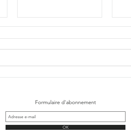
Lucas, Pourquoi pas nous - Eny Heli
Shado
Formulaire d'abonnement
OK