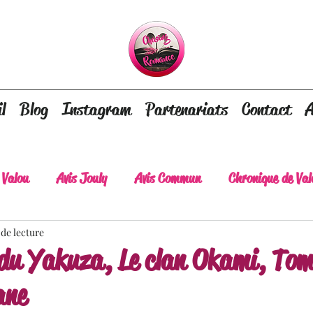
l
Blog
Instagram
Partenariats
Contact
A
 Valou
Avis Jouly
Avis Commun
Chronique de Val
 de lecture
A lire absolument
Dépaysement assuré
Lots of tear
 du Yakuza, Le clan Okami, Tom
ane
lt
Romance contemporaine
Dark Romance
Roman