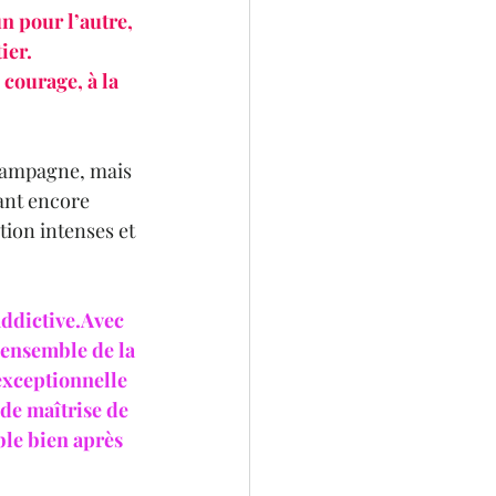
un pour l’autre, 
er. 
courage, à la 
 campagne, mais 
ant encore 
ion intenses et 
addictive.Avec 
’ensemble de la 
 exceptionnelle 
nde maîtrise de 
le bien après 