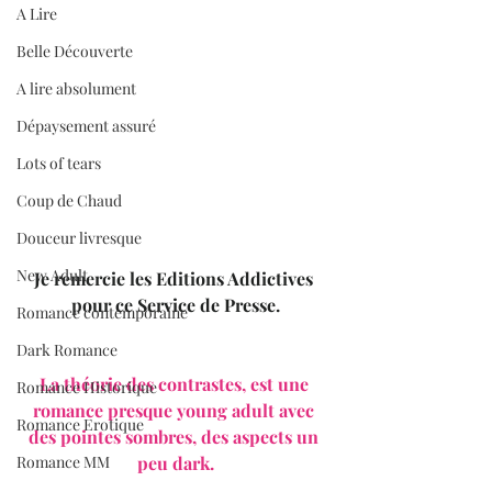
A Lire
Belle Découverte
A lire absolument
Dépaysement assuré
Lots of tears
Coup de Chaud
Douceur livresque
New Adult
Je remercie les Editions Addictives 
pour ce Service de Presse.
Romance contemporaine
Dark Romance
La théorie des contrastes, est une 
Romance Historique
romance presque young adult avec 
Romance Erotique
des pointes sombres, des aspects un 
peu dark.
Romance MM