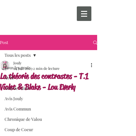
Post
Tous les posts
Jouly
Tous les posts
24 juil. 2023
2 min de lecture
La théorie des contrastes - T.1
AVIS
Violet & Blake - Lou Everly
Avis de Valou
Avis Jouly
Avis Commun
Chronique de Valou
Coup de Coeur