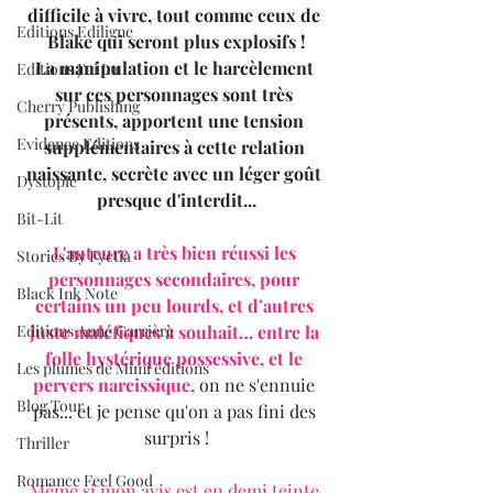
difficile à vivre, tout comme ceux de 
Editions Ediligne
Blake qui seront plus explosifs !
La manipulation et le harcèlement 
Editions J'ai Lu
sur ces personnages sont très 
Cherry Publishing
présents, apportent une tension 
Evidence Editions
supplémentaires à cette relation 
naissante, secrète avec un léger goût 
Dystopie
presque d'interdit...
Bit-Lit
L'auteure a très bien réussi les 
Stories By Fyctia
personnages secondaires, pour 
Black Ink Note
certains un peu lourds, et d’autres 
juste maléfiques à souhait… entre la 
Editions Anne Carrière
folle hystérique possessive, et le 
Les plumes de Mimi éditions
pervers narcissique, 
on ne s'ennuie 
Blog Tour
pas... et je pense qu'on a pas fini des 
surpris !
Thriller
Romance Feel Good
Même si mon avis est en demi teinte 