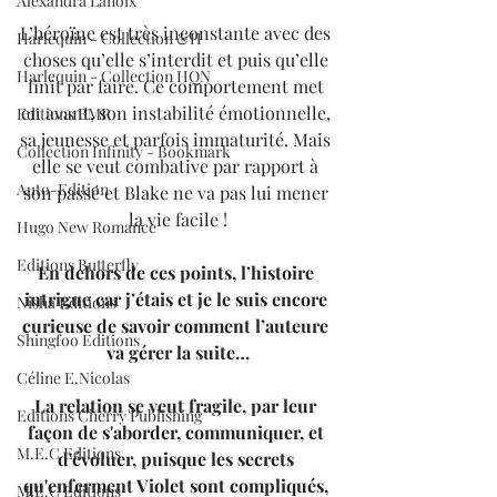
Alexandra Lanoix
L’héroïne est très inconstante avec des 
Harlequin - Collection &H
choses qu’elle s’interdit et puis qu’elle 
Harlequin - Collection HQN
finit par faire. Ce comportement met 
en avant, son instabilité émotionnelle, 
Editions BMR
sa jeunesse et parfois immaturité. Mais 
Collection Infinity - Bookmark
elle se veut combative par rapport à 
Auto-Edition
son passé et Blake ne va pas lui mener 
la vie facile !
Hugo New Romance
Editions Butterfly
En dehors de ces points, l’histoire 
intrigue car j’étais et je le suis encore 
Nisha Editions
curieuse de savoir comment l’auteure 
Shingfoo Editions
va gérer la suite…
Céline E.Nicolas
La relation se veut fragile, par leur 
Editions Cherry Publishing
façon de s'aborder, communiquer, et 
M.E.C Editions
d'évoluer, puisque les secrets 
qu'enferment Violet sont compliqués, 
M.E.C Editions