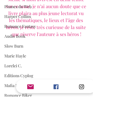
sur ce tome, je n’ai aucun doute que ce 
Plumes du Web
livre plaira au plus jeune lectorat vu 
Harper Collins
les thématiques, le lieux et l’âge des 
Romance Fantasy
héros. Je reste très curieuse de la suite 
que réserve l'auteure à ses héros !
Audio Book
Slow Burn
Marie Hayle
Lorelei C.
Editions Cyplog
Mafia Romance
Romance Biker
Estelle Every
First Flight Editions
Editions Elixyria