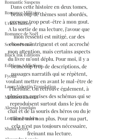
Romantic Suspens
Dans cette histoire en deux tomes, 
Romance Militaire
beaucoup de thèmes sont abordés, 
presque trop peut-être à mon gout.
Urban fantasy
A la sortie de ma lecture, j'avoue que 
Romance de Noël
mon ressenti est mitigé, car des 
choses m'intriguent et ont accroché 
Service Presse
mon attention, mais certains aspects 
Black Ink Editions
du livre m’ont déplu. Pour moi, il y a  
Editions Addictives
beaucoup trop de descriptions, de 
passages narratifs qui se répètent, 
Fyctia
voulant mettre en avant le mal-être de 
Laure Valentin Translation
l’héroïne. On retrouve également, à 
plusieurs reprises des schémas qui se 
Matthieu Biasotto
reproduisent surtout dans le jeu du 
Alessia Jourdain
chat et de la souris des héros ou du je 
t’aime moi non plus. Pour ma part, 
Loraline Bradern
cela n'est pas toujours nécessaire, 
Shana Keers
freinant ma lecture.