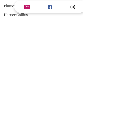
Plumes du Web
Harper Collins
AVIS
Romance Fantasy
Avis Jouly
Audio Book
Service Presse
Slow Burn
Marie Hayle
Lorelei C.
Editions Cyplog
Posts récents
Voir tout
Mafia Romance
Romance Biker
Estelle Every
First Flight Editions
Editions Elixyria