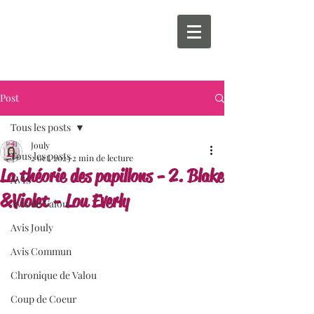
Post
Tous les posts
Jouly
Tous les posts
2 oct. 2023
2 min de lecture
La théorie des papillons - 2. Blake
AVIS
&Violet - Lou Everly
Avis de Valou
Avis Jouly
Avis Commun
Chronique de Valou
Coup de Coeur