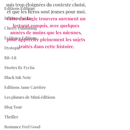
suis trop éloignées du contexte choisi, 
Editions Ediligne
et que les héros sont jeunes pour moi.
Editions J'ai Lu
Cette duologie trouvera surement un 
lectorat conquis, avec quelques 
Cherry Publishing
années de moins que les miennes, 
Evidence Editions
pour apprécier pleinement les sujets 
traités dans cette histoire.
Dystopie
Bit-Lit
Stories By Fyctia
Black Ink Note
Editions Anne Carrière
Les plumes de Mimi éditions
Blog Tour
Thriller
Romance Feel Good