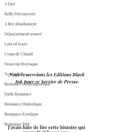
A Lire
Belle Découverte
A lire absolument
Dépaysement assuré
Lots of tears
Coup de Chaud
Douceur livresque
New Adult
Nous remercions les Editions Black 
Ink pour ce Service de Presse.
Romance contemporaine
Dark Romance
Romance Historique
Romance Erotique
Romance MM
J’avais hâte de lire cette histoire qui 