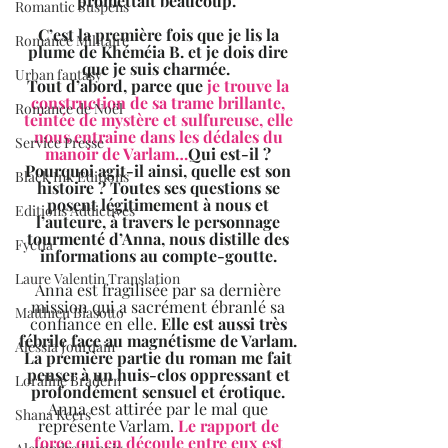
promettait beaucoup.  
Romantic Suspens
C’est la première fois que je lis la 
Romance Militaire
plume de Khéméia B. et je dois dire 
que je suis charmée.  
Urban fantasy
Tout d’abord, parce que 
je trouve la 
construction de sa trame brillante, 
Romance de Noël
teintée de mystère et sulfureuse, elle 
nous entraine dans les dédales du 
Service Presse
manoir de Varlam…
Qui est-il ? 
Pourquoi agit-il ainsi, quelle est son 
Black Ink Editions
histoire ? Toutes ses questions se 
posent légitimement à nous et 
Editions Addictives
l’auteure, à travers le personnage 
tourmenté d’Anna, nous distille des 
Fyctia
informations au compte-goutte. 
Laure Valentin Translation
Anna est fragilisée par sa dernière 
mission qui a sacrément ébranlé sa 
Matthieu Biasotto
confiance en elle. 
Elle est aussi très 
fébrile face au magnétisme de Varlam. 
Alessia Jourdain
La première partie du roman me fait 
penser à un huis-clos oppressant et 
Loraline Bradern
profondément sensuel et érotique. 
Anna est attirée par le mal que 
Shana Keers
représente Varlam. 
Le rapport de 
force qui en découle entre eux est 