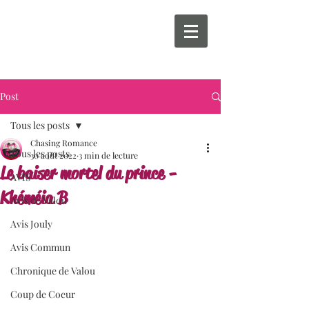
Post
Tous les posts
Chasing Romance
Tous les posts
30 août 2022
3 min de lecture
Le baiser mortel du prince -
AVIS
Khéméia B
Avis de Valou
Avis Jouly
Avis Commun
Chronique de Valou
Coup de Coeur