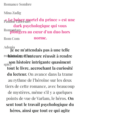
Romance Sombre
Mina Zadig
« Le baiser mortel du prince » est une 
Pauline Libersart
dark psychologique qui vous 
Romantasy
plongera au cœur d’un duo hors 
norme.
Rom Com
Adonia
Je ne m’attendais pas à une telle 
histoire. L’auteure réussit à rendre 
romance sportive
son histoire intrigante quasiment 
spicy
tout le livre, accrochant la curiosité 
du lecteur.
 On avance dans la trame 
au rythme de l’héroïne sur les deux 
tiers de cette romance, avec beaucoup 
de mystères, même s’il y a quelques 
points de vue de Varlam, le héros. 
On 
sent tout le travail psychologique du 
héros, ainsi que tout ce qui agite 