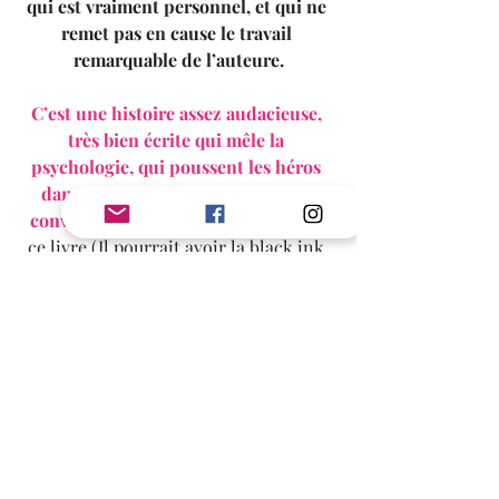
qui est vraiment personnel, et qui ne 
remet pas en cause le travail 
remarquable de l’auteure.
C’est une histoire assez audacieuse, 
très bien écrite qui mêle la 
psychologie, qui poussent les héros 
dans leur retranchement et leurs 
convictions.
 J’ai un mal à fou à noter 
ce livre (Il pourrait avoir la black ink 
note pour son esprit complètement 
dark comme l’assume très bien la 
maison d’édition),
 je suis 
complètement partagée entre mes 
impressions et la reconnaissance de 
toutes les qualités de l’auteure avec 
cette romance.