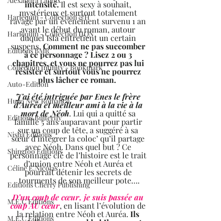
Alexandra Lanoix
intensité.
 Il est sexy à souhait, 
mystérieux et surtout totalement 
Harlequin - Collection &H
ravagé par un évènement survenu 1 an 
avant le début du roman, autour 
Harlequin - Collection HQN
duquel Isla entretient un certain 
suspens. 
Comment ne pas succomber 
Editions BMR
à ce personnage ? Lisez 2 ou 3 
chapitres, et vous ne pourrez pas lui 
Collection Infinity - Bookmark
résister et surtout vous ne pourrez 
plus lâcher ce roman.  
Auto-Edition
J’ai été intriguée par Enes le frère 
Hugo New Romance
d’Auréa et meilleur ami à la vie à la 
mort de Néoh
. Lui qui a quitté sa 
Editions Butterfly
famille 5 ans auparavant pour partir 
sur un coup de tête, a suggéré à sa 
Nisha Editions
sœur d’intégrer la coloc’ qu’il partage 
avec Néoh. Dans quel but ? Ce 
Shingfoo Editions
personnage clé de l’histoire est le trait 
d’union entre Néoh et Auréa et 
Céline E.Nicolas
pourrait détenir les secrets de 
tourments de son meilleur pote….
Editions Cherry Publishing
D’un coup de cœur, je suis passée au 
M.E.C Editions
coup AU cœur
, en lisant l’évolution de 
la relation entre Néoh et Auréa. 
Ils 
M.E.C Editions