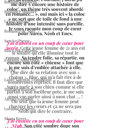
Romantic Suspens
me dire « encore une histoire de 
coloc’, un thème très souvent abordé 
Romance Militaire
en romance… », oui mais ici « la coloc 
» ne sert que de toile de fond à une 
Urban fantasy
histoire d’une intensité sans pareille. 
Je vous raconte mon coup de cœur 
Romance de Noël
pour Auréa, Néoh et Enes. 
Service Presse
J’ai d’abord eu un coup de cœur pour 
Auréa
. Cette jeune femme de 21 ans est 
Black Ink Editions
si solaire qu’elle illumine tout le 
roman. 
Sa tendre folie, sa répartie, ou 
Editions Addictives
encore son côté « chieuse » font que 
je me suis d’emblée attachée à elle.
Fyctia
Que dire de sa relation avec son « 
chaton », Blue, qui m’a fait rire à de 
Laure Valentin Translation
nombreuses reprises. Il faut dire que 
Auréa parle à son chien comme si elle 
Matthieu Biasotto
parlait à son meilleur pote, je me suis 
aussi vue parler ainsi à mon chat … ! 
Alessia Jourdain
On sent que la jeune femme peut 
chavirer les cœurs et ça ne sera pas 
Loraline Bradern
Néoh qui dire le contraire. 
Shana Keers
J’ai ensuite eu un coup de cœur pour 
Néoh.
 Son côté sombre dope son 