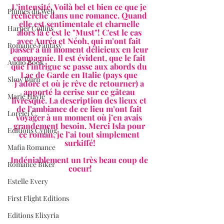
L’intensité. Voilà bel et bien ce que je 
Plumes du Web
recherche dans une romance. Quand 
elle est sentimentale et charnelle 
Harper Collins
alors là c’est le "Must"! C'est le cas 
avec Auréa et Néoh, qui m’ont fait 
Romance Fantasy
passer à un moment délicieux en leur 
compagnie. Il est évident, que le fait 
Audio Book
que l’intrigue se passe aux abords du 
Lac de Garde en Italie (pays que 
Slow Burn
j’adore et où je rêve de retourner) a 
apporté la cerise sur ce gâteau 
Marie Hayle
livresque. La description des lieux et 
de l’ambiance de ce lieu m’ont fait 
Lorelei C.
voyager à un moment où j’en avais 
grandement besoin. Merci Isla pour 
Editions Cyplog
ce roman, je l’ai tout simplement 
surkiffé!
Mafia Romance
Indéniablement un très beau coup de 
Romance Biker
coeur!
Estelle Every
First Flight Editions
Editions Elixyria