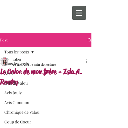
Post
Tous les posts
valou
Tous les posts
26 nov. 2021
3 min de lecture
Le Coloc de mon frère - Isla A.
AVIS
Rowley
Avis de Valou
Avis Jouly
Avis Commun
Chronique de Valou
Coup de Coeur