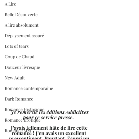
A Lire
Belle Découverte
A lire absolument
Dépaysement assuré
Lots of tears
Coup de Chaud
Douceur livresque
New Adult
Romance contemporaine
Dark Romance
Romance Historique
 Je remercie les éditions Addictives 
pour ce service presse.  
Romance Erotique
J’avais tellement hâte de lire cette 
Romance MM
romance ! J’en avais un excellent 
pressentiment. Pourtant, j’aurai pu 