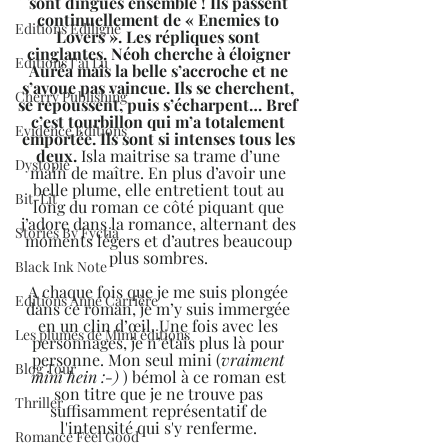
sont dingues ensemble ! Ils passent 
continuellement de « Enemies to 
Editions Ediligne
Lovers ». Les répliques sont 
cinglantes. Néoh cherche à éloigner 
Editions J'ai Lu
Auréa mais la belle s’accroche et ne 
s’avoue pas vaincue. Ils se cherchent, 
Cherry Publishing
se repoussent, puis s’écharpent… Bref 
c’est tourbillon qui m’a totalement 
Evidence Editions
emportée. Ils sont si intenses tous les 
deux.
 Isla maitrise sa trame d’une 
Dystopie
main de maître. En plus d’avoir une 
belle plume, elle entretient tout au 
Bit-Lit
long du roman ce côté piquant que 
j’adore dans la romance, alternant des 
Stories By Fyctia
moments légers et d’autres beaucoup 
plus sombres. 
Black Ink Note
A chaque fois que je me suis plongée 
Editions Anne Carrière
dans ce roman, je m’y suis immergée 
en un clin d’œil. Une fois avec les 
Les plumes de Mimi éditions
personnages, je n’étais plus là pour 
personne. Mon seul mini (
vraiment 
Blog Tour
mini hein :-)
 ) bémol à ce roman est 
son titre que je ne trouve pas 
Thriller
suffisamment représentatif de 
l'intensité qui s'y renferme. 
Romance Feel Good