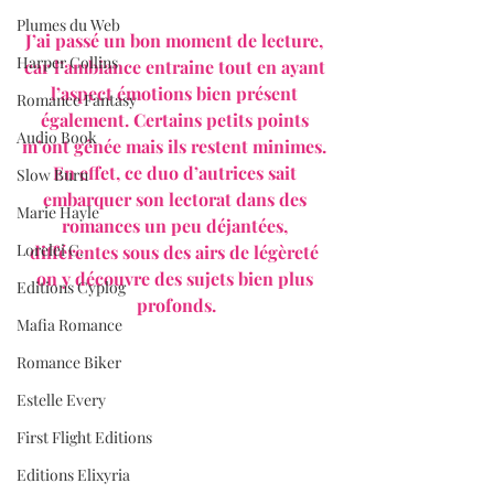
Plumes du Web
J’ai passé un bon moment de lecture, 
Harper Collins
car l’ambiance entraine tout en ayant 
l’aspect émotions bien présent 
Romance Fantasy
également. Certains petits points 
Audio Book
m’ont gênée mais ils restent minimes. 
En effet, ce duo d’autrices sait 
Slow Burn
embarquer son lectorat dans des 
Marie Hayle
romances un peu déjantées, 
Lorelei C.
différentes sous des airs de légèreté 
on y découvre des sujets bien plus 
Editions Cyplog
profonds.
Mafia Romance
Romance Biker
Estelle Every
First Flight Editions
Editions Elixyria