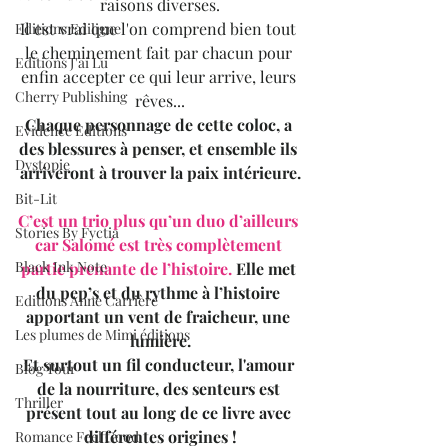
raisons diverses.
Il est vrai que l'on comprend bien tout 
Editions Ediligne
le cheminement fait par chacun pour 
Editions J'ai Lu
enfin accepter ce qui leur arrive, leurs 
Cherry Publishing
rêves...
Chaque personnage de cette coloc, a 
Evidence Editions
des blessures à penser, et ensemble ils 
Dystopie
arriveront à trouver la paix intérieure.
Bit-Lit
C’est un trio plus qu’un duo d’ailleurs 
Stories By Fyctia
car Salomé est très complètement 
Black Ink Note
partie prenante de l’histoire.
 Elle met 
du pep’s et du rythme à l’histoire 
Editions Anne Carrière
apportant un vent de fraicheur, une 
Les plumes de Mimi éditions
lumière.
Et surtout un fil conducteur, l'amour 
Blog Tour
de la nourriture, des senteurs est 
Thriller
présent tout au long de ce livre avec 
différentes origines !
Romance Feel Good