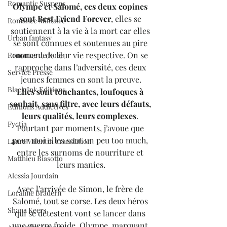
Romantic Suspens
Olympe et Salomé, ces deux copines 
sont Best Friend Forever
, elles se 
Romance Militaire
soutiennent à la vie à la mort car elles 
Urban fantasy
se sont connues et soutenues au pire 
moment de leur vie respective. On se 
Romance de Noël
rapproche dans l’adversité, ces deux 
Service Presse
jeunes femmes en sont la preuve.
Black Ink Editions
Elles sont touchantes, loufoques à 
souhait, sans filtre, avec leurs défauts, 
Editions Addictives
leurs qualités, leurs complexes
. 
Fyctia
Pourtant par moments, j’avoue que 
pour moi elles sont un peu too much, 
Laure Valentin Translation
entre les surnoms de nourriture et 
Matthieu Biasotto
leurs manies.
Alessia Jourdain
Avec l’arrivée de Simon, le frère de 
Loraline Bradern
Salomé, tout se corse. Les deux héros 
Shana Keers
qui se détestent vont se lancer dans 
une guerre froide. Olympe, marquant 