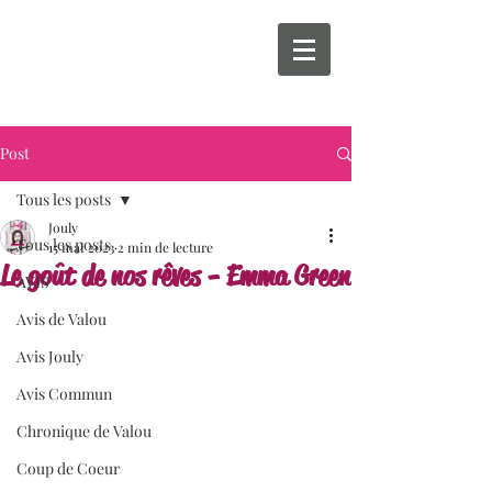
Post
Tous les posts
Jouly
Tous les posts
15 mai 2023
2 min de lecture
Le goût de nos rêves - Emma Green
AVIS
Avis de Valou
Avis Jouly
Avis Commun
Chronique de Valou
Coup de Coeur