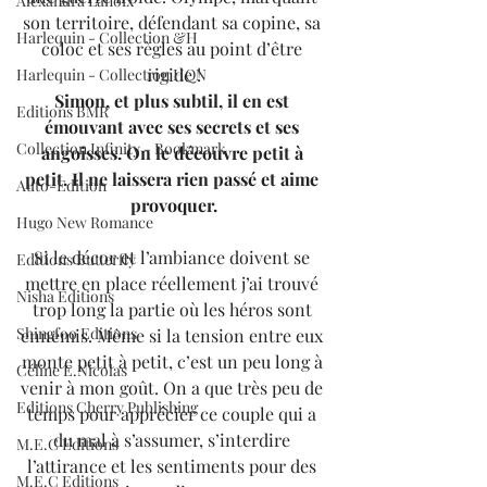
Alexandra Lanoix
son territoire, défendant sa copine, sa 
Harlequin - Collection &H
coloc et ses règles au point d’être 
rigide !
Harlequin - Collection HQN
Simon, et plus subtil, il en est 
Editions BMR
émouvant avec ses secrets et ses 
Collection Infinity - Bookmark
angoisses. On le découvre petit à 
petit. Il ne laissera rien passé et aime 
Auto-Edition
provoquer.
Hugo New Romance
Si le décor et l’ambiance doivent se 
Editions Butterfly
mettre en place réellement j’ai trouvé 
Nisha Editions
trop long la partie où les héros sont 
Shingfoo Editions
ennemis. Même si la tension entre eux 
monte petit à petit, c’est un peu long à 
Céline E.Nicolas
venir à mon goût. On a que très peu de 
Editions Cherry Publishing
temps pour apprécier ce couple qui a 
du mal à s’assumer, s’interdire 
M.E.C Editions
l’attirance et les sentiments pour des 
M.E.C Editions