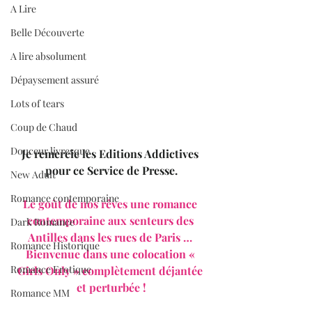
A Lire
Belle Découverte
A lire absolument
Dépaysement assuré
Lots of tears
Coup de Chaud
Douceur livresque
Je remercie les Editions Addictives 
pour ce Service de Presse.
New Adult
Romance contemporaine
Le goût de nos rêves une romance 
contemporaine aux senteurs des 
Dark Romance
Antilles dans les rues de Paris … 
Romance Historique
Bienvenue dans une colocation « 
Romance Erotique
Girls Only » complètement déjantée 
et perturbée !
Romance MM