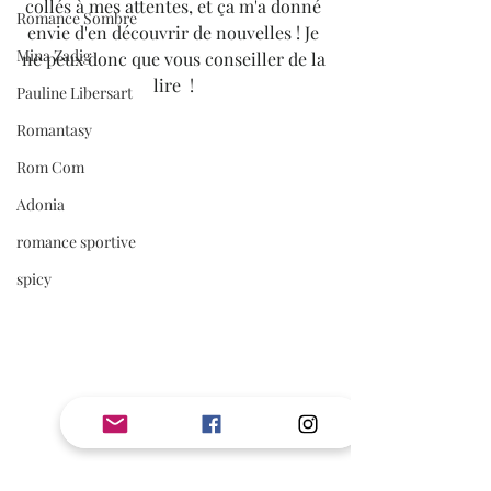
collés à mes attentes, et ça m'a donné 
Romance Sombre
envie d'en découvrir de nouvelles ! Je 
Mina Zadig
ne peux donc que vous conseiller de la 
lire  ! 
Pauline Libersart
Romantasy
Rom Com
Adonia
romance sportive
spicy