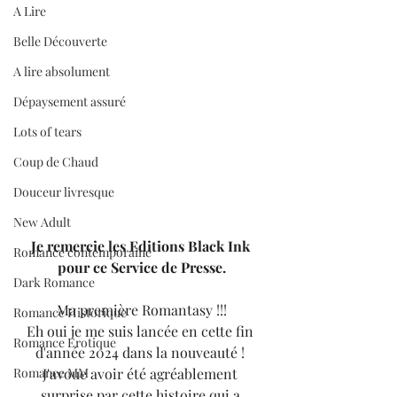
A Lire
Belle Découverte
A lire absolument
Dépaysement assuré
Lots of tears
Coup de Chaud
Douceur livresque
New Adult
Je remercie les Editions Black Ink 
Romance contemporaine
pour ce Service de Presse.
Dark Romance
Ma première Romantasy !!!
Romance Historique
Eh oui je me suis lancée en cette fin 
Romance Erotique
d'année 2024 dans la nouveauté ! 
J'avoue avoir été agréablement 
Romance MM
surprise par cette histoire qui a 