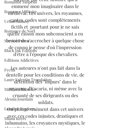
Romantic Suspens
emmené mon imaginaire dans le 
Romance Militaire
médiéval. Les univers, les royaumes, 
castes, codes sont complètements 
Urban fantasy
fictifs et  pourtant pour je ne sais 
Romance de Noël
quelle raison mon subconscient a eu 
besoin de s'accrocher à quelque chose 
Service Presse
de connu je pense d'où l'impression 
Black Ink Editions
d'être à l'époque des chevaliers.
Editions Addictives
Les auteures n'ont pas fait dans la 
Fyctia
dentelle pour les conditions de vie, de 
Laure Valentin Translation
détention des "impurs" dans le 
royaume d'Uscaria, ni même avec la 
Matthieu Biasotto
cruauté de ses dirigeants ou des 
Alessia Jourdain
soldats.
On plonge vraiment dans cet univers 
Loraline Bradern
avec ces codes injustes, drastiques et 
Shana Keers
inhumains, les croyances mystiques, le 