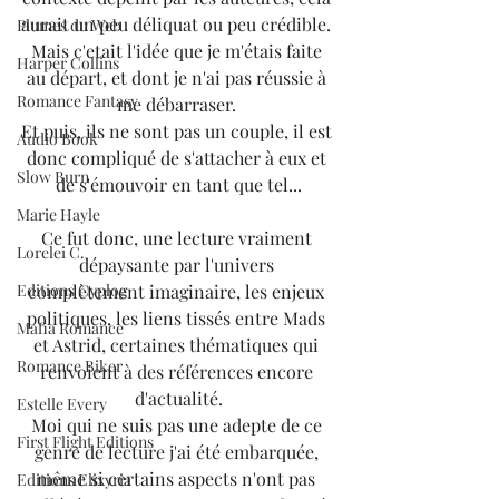
aurait un peu déliquat ou peu crédible. 
Plumes du Web
Mais c'etait l'idée que je m'étais faite 
Harper Collins
au départ, et dont je n'ai pas réussie à 
Romance Fantasy
me débarraser. 
Et puis, ils ne sont pas un couple, il est 
Audio Book
donc compliqué de s'attacher à eux et 
Slow Burn
de s'émouvoir en tant que tel...
Marie Hayle
Ce fut donc, une lecture vraiment 
Lorelei C.
dépaysante par l'univers 
complètement imaginaire, les enjeux 
Editions Cyplog
politiques, les liens tissés entre Mads 
Mafia Romance
et Astrid, certaines thématiques qui 
Romance Biker
renvoient à des références encore 
d'actualité.
Estelle Every
Moi qui ne suis pas une adepte de ce 
First Flight Editions
genre de lecture j'ai été embarquée, 
même si certains aspects n'ont pas 
Editions Elixyria