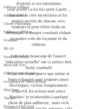
d'Astrid, et ses intentions.
Editions Ediligne
Leur avenir va les lier petit à petit ...
J'ai aimé le côté mystérieux et les 
Editions J'ai Lu
projets secrets de chacun, avec 
Cherry Publishing
toujours la peur d'être trahi ou 
Evidence Editions
démasqué, le danger constant rôdant 
au quatre coin du royaume et du 
Dystopie
château.
Bit-Lit
J'attendais beaucoup de l'aspect 
Stories By Fyctia
"éducation sexuelle" sur ce prince fort, 
Black Ink Note
froid, combatif.
Et j'ai été déçue, parce que même si 
Editions Anne Carrière
leurs échanges sont toujours assez 
Les plumes de Mimi éditions
électriques, vu leur tempérament 
Blog Tour
respectif, les scènes sont assez 
"timides". Je m'attendais à quelque 
Thriller
chose de plus sulfureux,  mais vu le 
Romance Feel Good
contexte dépeint par les auteures, cela 