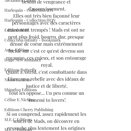
Alexandra Lanoix
besoin de vengeance et 
d'assouvissement.
Harlequin - Collection &H
Elles ont très bien façonné leur 
Harlequin - Collection HQN
personnages avec des caractères 
extrêment trempés ! Mads est ont ne 
Editions BMR
peut plus froid, bourru, dur, presque 
Collection Infinity - Bookmark
dénué de coeur mais extrêmement 
Auto-Edition
lucide sur c'est ce qu'est devenu son 
royaume, ces enjeux, et son entourage 
Hugo New Romance
royal.
Editions Butterfly
Quant à Astrid, c'est combattante dans 
l'âme, une rebelle avec des idéaux de 
Nisha Editions
justice et de liberté.
Shingfoo Editions
Tout les oppose... Un peu comme un 
"ennemi to lovers".
Céline E.Nicolas
Editions Cherry Publishing
Si on comprend, assez rapidement les 
M.E.C Editions
soucis de Mads, on découvre en 
revanche plus lentement les origines 
M.E.C Editions