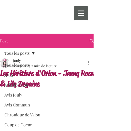
Post
Tous les posts
Jouly
Tous les posts
6 janv. 2025
2 min de lecture
Les Héritiers d'Orion - Jenny Rose
AVIS
& Lily Degaine
Avis de Valou
Avis Jouly
Avis Commun
Chronique de Valou
Coup de Coeur