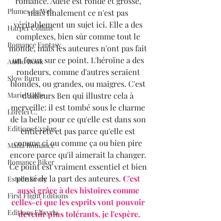
romance. Adèle est ronde et grosse, 
Plumes du Web
mais finalement ce n'est pas 
véritablement un sujet ici. Elle a des 
Harper Collins
complexes, bien sûr comme tout le 
Romance Fantasy
monde, mais les auteures n'ont pas fait 
un focus sur ce point. L'héroïne a des 
Audio Book
rondeurs, comme d'autres seraient 
Slow Burn
blondes, ou grandes, ou maigres. C'est 
Marie Hayle
d'ailleurs Ben qui illustre cela à 
merveille: il est tombé sous le charme 
Lorelei C.
de la belle pour ce qu'elle est dans son 
Editions Cyplog
entièreté et pas parce qu'elle est 
comme ci ou comme ça ou bien pire 
Mafia Romance
encore parce qu'il aimerait la changer. 
Romance Biker
Ce point est vraiment essentiel et bien 
pensé de la part des auteures. 
C'est 
Estelle Every
aussi grâce à des histoires comme 
First Flight Editions
celles-ci que les esprits vont pouvoir 
Editions Elixyria
devenir plus tolérants, je l'espère.