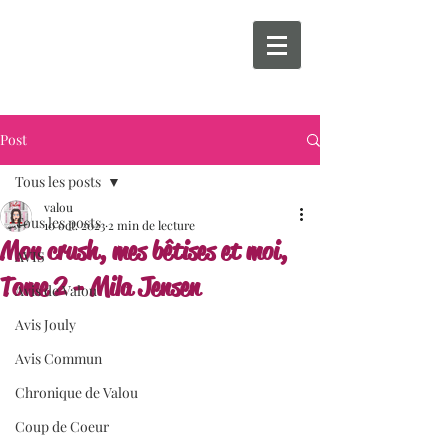
Post
Tous les posts
valou
Tous les posts
10 oct. 2023
2 min de lecture
Mon crush, mes bêtises et moi,
AVIS
Tome 2 - Mila Jensen
Avis de Valou
Avis Jouly
Avis Commun
Chronique de Valou
Coup de Coeur