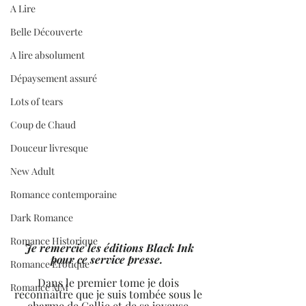
A Lire
Belle Découverte
A lire absolument
Dépaysement assuré
Lots of tears
Coup de Chaud
Douceur livresque
New Adult
Romance contemporaine
Dark Romance
Romance Historique
 Je remercie les éditions Black Ink 
pour ce service presse.  
Romance Erotique
Dans le premier tome je dois 
Romance MM
reconnaitre que je suis tombée sous le 
charme de Callie et de sa joyeuse 