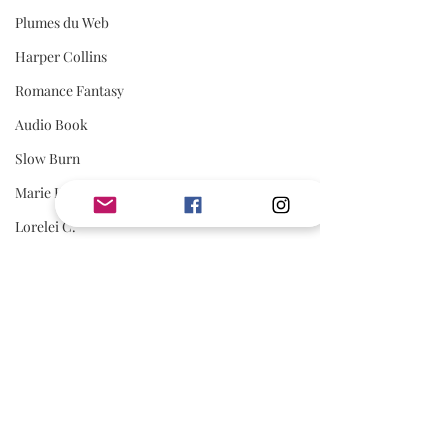
Plumes du Web
Harper Collins
Romance Fantasy
Audio Book
Slow Burn
Marie Hayle
Lorelei C.
Editions Cyplog
Mafia Romance
Romance Biker
Avis de Valou
A lire absolument
Estelle Every
Romance contemporaine
First Flight Editions
Editions Elixyria