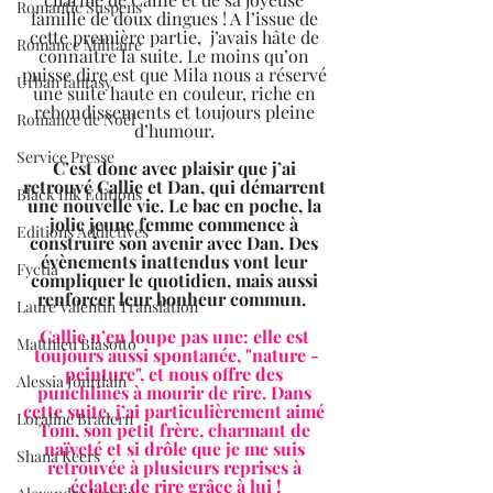
Romantic Suspens
famille de doux dingues ! A l’issue de 
cette première partie,  j’avais hâte de 
Romance Militaire
connaitre la suite. Le moins qu’on 
puisse dire est que Mila nous a réservé 
Urban fantasy
une suite haute en couleur, riche en 
rebondissements et toujours pleine 
Romance de Noël
d’humour. 
Service Presse
C’est donc avec plaisir que j’ai 
retrouvé Callie et Dan, qui démarrent 
Black Ink Editions
une nouvelle vie. Le bac en poche, la 
jolie jeune femme commence à 
Editions Addictives
construire son avenir avec Dan. Des 
évènements inattendus vont leur 
Fyctia
compliquer le quotidien, mais aussi 
renforcer leur bonheur commun.  
Laure Valentin Translation
Callie n’en loupe pas une: elle est 
Matthieu Biasotto
toujours aussi spontanée, "nature -
peinture", et nous offre des 
Alessia Jourdain
punchlines à mourir de rire. Dans 
cette suite, j’ai particulièrement aimé 
Loraline Bradern
Tom, son petit frère, charmant de 
naïveté et si drôle que je me suis 
Shana Keers
retrouvée à plusieurs reprises à 
éclater de rire grâce à lui !