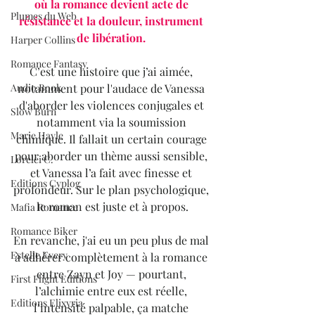
où la romance devient acte de 
Plumes du Web
résistance et la douleur, instrument 
de libération. 
Harper Collins
Romance Fantasy
C’est une histoire que j’ai aimée, 
Audio Book
notamment pour l'audace de Vanessa 
d'aborder les violences conjugales et 
Slow Burn
notamment via la soumission 
Marie Hayle
chimique. Il fallait un certain courage 
pour aborder un thème aussi sensible, 
Lorelei C.
et Vanessa l’a fait avec finesse et 
Editions Cyplog
profondeur. Sur le plan psychologique, 
le roman est juste et à propos.
Mafia Romance
Romance Biker
En revanche, j'ai eu un peu plus de mal 
Estelle Every
à adhérer complètement à la romance 
entre Zayn et Joy — pourtant, 
First Flight Editions
l’alchimie entre eux est réelle, 
Editions Elixyria
l’intensité palpable, ça matche 