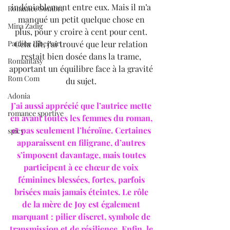
indéniablement entre eux. Mais il m’a 
Romance Sombre
manqué un petit quelque chose en 
Mina Zadig
plus, pour y croire à cent pour cent. 
Pauline Libersart
Cela dit, j’ai trouvé que leur relation 
restait bien dosée dans la trame, 
Romantasy
apportant un équilibre face à la gravité 
Rom Com
du sujet. 
Adonia
J’ai aussi apprécié que l’autrice mette 
romance sportive
en avant toutes les femmes du roman, 
et pas seulement l’héroïne. Certaines 
spicy
apparaissent en filigrane, d’autres 
s’imposent davantage, mais toutes 
participent à ce chœur de voix 
féminines blessées, fortes, parfois 
brisées mais jamais éteintes. Le rôle 
de la mère de Joy est également 
marquant : pilier discret, symbole de 
transmission et de résilience. Enfin, le 