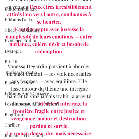
se venger. 
Deux êtres irrésistiblement 
Editions Ediligne
attirés l’un vers l’autre, condamnés à 
Editions J'ai Lu
se heurter. 
L’autrice capte avec justesse la 
Cherry Publishing
complexité de leurs émotions — entre 
Evidence Editions
méfiance, colère, désir et besoin de 
Dystopie
rédemption. 
Bit-Lit
Vanessa Degardin parvient à aborder 
Stories By Fyctia
un sujet brûlant — les violences faites 
aux femmes — avec équilibre. Elle 
Black Ink Note
tisse autour du thème une intrigue 
Editions Anne Carrière
haletante sans jamais trahir la gravité 
du propos. 
"
Némésis
" interroge la 
Les plumes de Mimi éditions
frontière fragile entre justice et 
Blog Tour
vengeance, amour et destruction, 
Thriller
pardon et survie. 
Un roman dense, dur mais nécessaire, 
Romance Feel Good