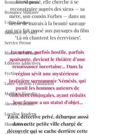
lourd passé, elle cherche à se 
Romantic Suspens
reconstruire auprès des siens — sa 
Romance Militaire
mère, son cousin Forbes — dans un 
Urban fantasy
décor de marais à la beauté sauvage 
qui m'a fait pensé aux paysages du film 
Romance de Noël
"Là où chantent les écrevisses".
Service Presse
La nature, parfois hostile, parfois 
Black Ink Editions
apaisante, devient le théâtre d’une 
Editions Addictives
renaissance incertaine... Dans la 
Fyctia
région sévit une mystérieuse 
justicière surnommée Némésis, qui 
Laure Valentin Translation
punit les hommes auteurs de 
Matthieu Biasotto
violences conjugales, ayant réduits 
leur femme a un statut d'objet...
Alessia Jourdain
Loraline Bradern
Zayn, détective privé, débarque aussi 
dans cette petite ville chargé de 
Shana Keers
découvrir qui se cache derrière cette 