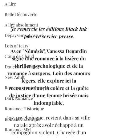
A Lire
Belle Découverte
A lire absolument
Je remercie les éditions Black Ink 
Dépaysement assuré
pour ce service presse.
Lots of tears
Avec "Némésis", Vanessa Degardin 
Coup de Chaud
signe une romance à la lisière du 
thriller psychologique et de la 
Douceur livresque
romance à suspens. Loin des amours 
New Adult
légers, elle explore ici la 
Romance contemporaine
reconstruction, la colère et la quête 
de justice d’une femme brisée mais 
Dark Romance
indomptable. 
Romance Historique
Joy, psychologue, revient dans sa ville 
Romance Erotique
natale après avoir échappé à un 
Romance MM
compagnon violent. Chargée d’un 