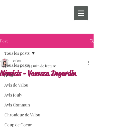
Post
Tous les posts
valou
Tous les posts
4 nov. 2025
3 min de lecture
Némésis - Vanessa Degardin
AVIS
Avis de Valou
Avis Jouly
Avis Commun
Chronique de Valou
Coup de Coeur