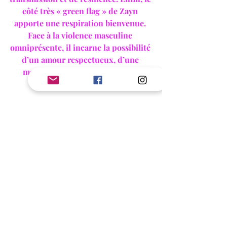
côté très « green flag » de Zayn 
apporte une respiration bienvenue. 
Face à la violence masculine 
omniprésente, il incarne la possibilité 
d’un amour respectueux, d’une 
masculinité apaisée, et ça, c’est 
précieux. 
En somme, "
Némésis
" est une 
romance engagée, touchante et 
courageuse, qui ose parler vrai sans 
renoncer à l’émotion.