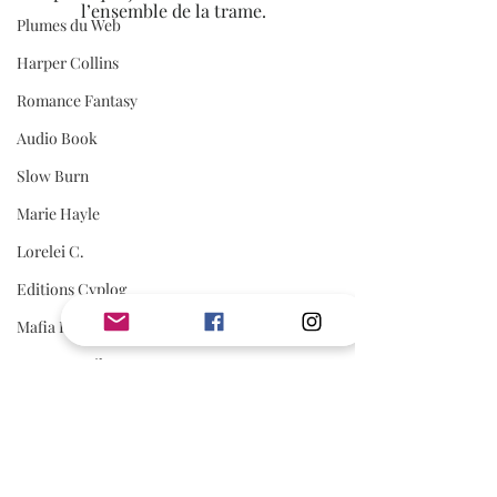
l’ensemble de la trame.  
Plumes du Web
Harper Collins
Romance Fantasy
Audio Book
Slow Burn
Marie Hayle
Lorelei C.
Editions Cyplog
Mafia Romance
Romance Biker
Estelle Every
First Flight Editions
Editions Elixyria