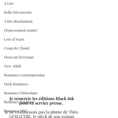
A Lire
Belle Découverte
A lire absolument
Dépaysement assuré
Lots of tears
Coup de Chaud
Douceur livresque
New Adult
Romance contemporaine
Dark Romance
Romance Historique
Je remercie les éditions Black Ink 
Romance Erotique
pour ce service presse.
Romance MM
Je ne connaissais pas la plume de Théo 
LEMATTRE, le pitch de son roman 