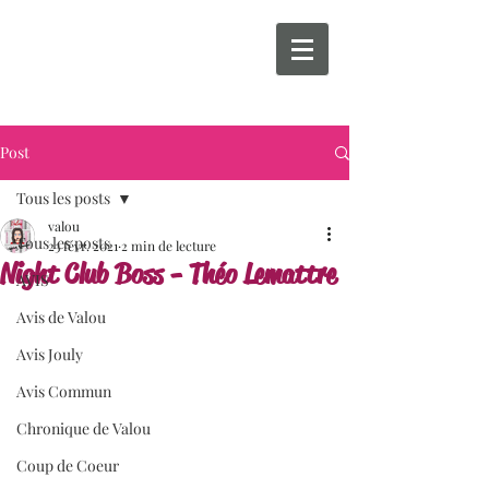
Post
Tous les posts
valou
Tous les posts
23 févr. 2021
2 min de lecture
Night Club Boss - Théo Lemattre
AVIS
Avis de Valou
Avis Jouly
Avis Commun
Chronique de Valou
Coup de Coeur