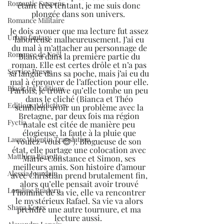
Romantic Suspens
étant très tentant, je me suis donc 
plongée dans son univers.  
Romance Militaire
Je dois avouer que ma lecture fut assez 
Urban fantasy
laborieuse malheureusement. J’ai eu 
du mal à m’attacher au personnage de 
Romance de Noël
Bianca dans la première partie du 
roman. Elle est certes drôle et n’a pas 
Service Presse
sa langue dans sa poche, mais j’ai eu du 
mal à éprouver de l’affection pour elle. 
Black Ink Editions
Parfois, je trouve qu’elle tombe un peu 
dans le cliché (Bianca et Théo 
Editions Addictives
semblent avoir un problème avec la 
Bretagne, par deux fois ma région 
Fyctia
natale est citée de manière peu 
élogieuse, la faute à la pluie que 
Laure Valentin Translation
voulez-vous 😊 ). Blogueuse de son 
état, elle partage une colocation avec 
Matthieu Biasotto
Marie-Constance et Simon, ses 
meilleurs amis. Son histoire d’amour 
Alessia Jourdain
avec Christian prend brutalement fin, 
alors qu’elle pensait avoir trouvé 
Loraline Bradern
l’homme de sa vie, elle va rencontrer 
le mystérieux Rafael. Sa vie va alors 
Shana Keers
prendre une autre tournure, et ma 
lecture aussi.  