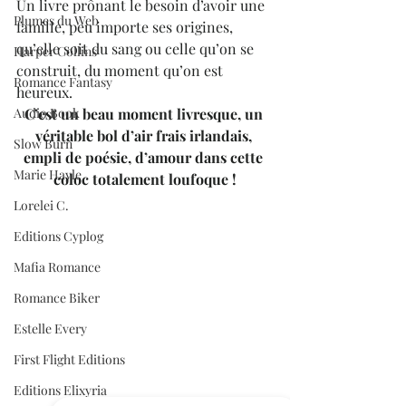
Un livre prônant le besoin d’avoir une 
Plumes du Web
famille, peu importe ses origines, 
qu’elle soit du sang ou celle qu’on se 
Harper Collins
construit, du moment qu’on est 
Romance Fantasy
heureux.
Audio Book
C’est un beau moment livresque, un 
véritable bol d’air frais irlandais, 
Slow Burn
empli de poésie, d’amour dans cette 
Marie Hayle
coloc totalement loufoque !
Lorelei C.
Editions Cyplog
Mafia Romance
Romance Biker
Estelle Every
First Flight Editions
Editions Elixyria