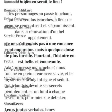
Dublin en serait le lieu !
Romantic Suspens
Romance Militaire
Des personnages au passé touchant, 
Urban fantasy
qui les a rendus écorchés, à fleur de 
peau, se rencontrent et s’épanouissent 
Romance de Noël
dans la rénovation d’un bel 
Service Presse
appartement.
Je ne m’attendais pas à une romance 
Black Ink Editions
contemporaine, mais à quelque chose 
Editions Addictives
de plus torride. Pourtant, l’histoire en 
Fyctia
est belle, et émouvante. 
Ada "princesse moustachue", nous 
Laure Valentin Translation
touche en plein cœur avec sa vie, et le 
Matthieu Biasotto
mystérieux Brody intrigue et séduit. 
Cet irlandais dévoile ses secrets 
Alessia Jourdain
péniblement, et on fond à chaque 
Loraline Bradern
révélation, pour mieux le détester, 
ensuite.
Shana Keers
Leurs joutes verbales, leurs 