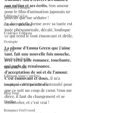
son métier et ses écrits.
 Son amour 
Editions Ediligne
pour le film d’animation japonais ne 
Editions J'ai Lu
pouvait que me séduire !
Le duo qu’elle forme avec sa tante est 
Cherry Publishing
juste phénoménale, décalé, loufoque 
Evidence Editions
ce qui rend le tout émouvant et drôle.
Dystopie
La plume d’Emma Green que j’aime 
Bit-Lit
tant, fait une nouvelle fois mouche, 
Stories By Fyctia
avec cette jolie romance, touchante, 
qui parle de renaissance, 
Black Ink Note
d’acceptation de soi et de l’amour. 
Editions Anne Carrière
C’est émouvant et doux, 
il m’a 
manqué cette pointe d’intensité pour 
Les plumes de Mimi éditions
que ce soit un coup de cœur. Vous me 
Blog Tour
direz, il faut du changement et se 
Thriller
renouveler, et c’est vrai !
Romance Feel Good