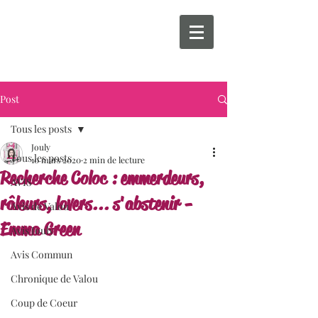
Post
Tous les posts
Jouly
Tous les posts
10 mars 2020
2 min de lecture
Recherche Coloc : emmerdeurs,
AVIS
râleurs, lovers... s'abstenir -
Avis de Valou
Emma Green
Avis Jouly
Avis Commun
Chronique de Valou
Coup de Coeur