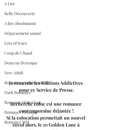
A Lire
Belle Découverte
A lire absolument
Dépaysement assuré
Lots of tears
Coup de Chaud
Douceur livresque
New Adult
Romance contemporaine
Je remercie les Editions Addictives 
pour ce Service de Presse.
Dark Romance
Romance Historique
Recherche coloc est une romance 
contemporaine déjantée !
Romance Erotique
Si la colocation permettait un nouvel 
Romance MM
envol alors, le 10 Golden Lane à 