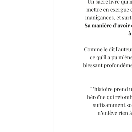
Un sacré livre qui 
mettre en exergue et
manigances, et surto
Sa manière d’avoir 
à
Comme le dit l’auteu
ce qu’il a pu m’én
blessant profondément
L’histoire prend 
héroïne qui retombe 
suffisamment sou
n’enlève rien à 