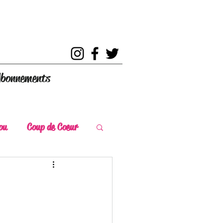
bonnements
ou
Coup de Coeur
s
Coup de Chaud
ce Historique