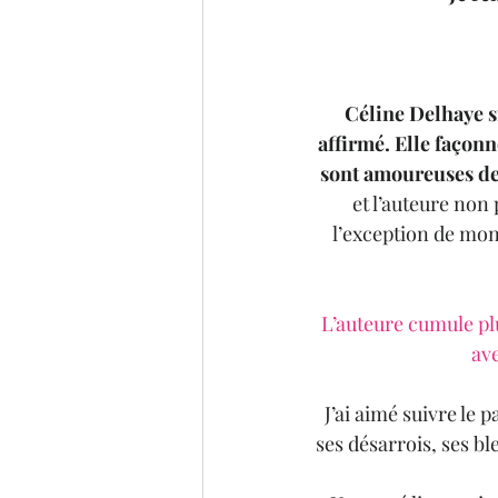
Céline Delhaye s
affirmé. Elle façon
sont amoureuses de
et l’auteure non
l’exception de mon 
L’auteure cumule plu
av
J’ai aimé suivre le 
ses désarrois, ses b