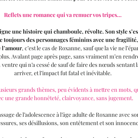
Reflets une romance qui va remuer vos tripes...
igne une histoire qui chamboule, révolte. Son style s’e
ne toujours des personnages féminins avec une fragilité,
 l’amour
, c’est le cas de Roxanne, sauf que la vie ne l’ép
 plus. Avalant page après page, sans vraiment m’en rendr
ventre qui n’a cessé de sauf de faire des nœuds sentant l
arriver, et l’impact fut fatal et inévitable.
sieurs grands thèmes, peu évidents à mettre en mots, qu’
ec une grande honnêteté, clairvoyance, sans jugement.
passage de l’adolescence à l’âge adulte de Roxanne avec so
lessures, ses désillusions, son entêtement et son innocenc