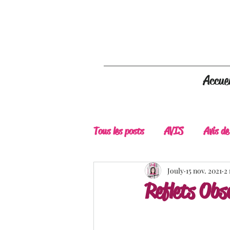
Accuei
Tous les posts
AVIS
Avis de
A Lire
Belle Découverte
Jouly
15 nov. 2021
2
Reflets Obs
Douceur livresque
New Adu