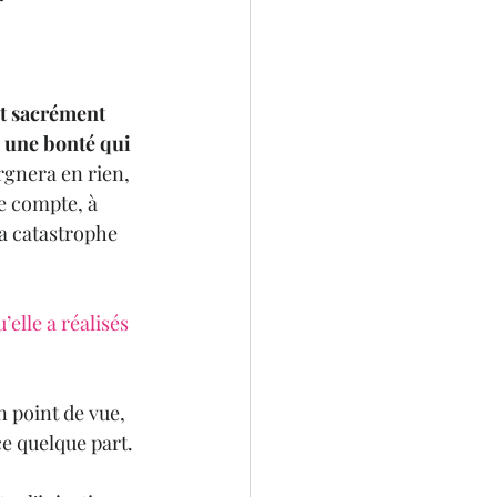
st sacrément 
 une bonté qui 
argnera en rien, 
e compte, à 
a catastrophe 
elle a réalisés 
n point de vue, 
e quelque part. 