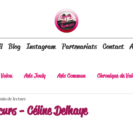
l
Blog
Instagram
Partenariats
Contact
A
 Valou
Avis Jouly
Avis Commun
Chronique de Val
 min de lecture
A lire absolument
Dépaysement assuré
Lots of tear
curs - Céline Delhaye
lt
Romance contemporaine
Dark Romance
Roman