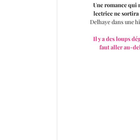
Une romance qui m
lectrice ne sortir
Delhaye dans une hi
 Il y a des loups déguisés en homme mais il y a aussi des princes déguisés en con, dont il 
faut aller au-de