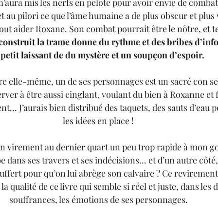
m’aura mis les nerfs en pelote pour avoir envie de combattr
 au pilori ce que l’âme humaine a de plus obscur et plus v
ut aider Roxane. Son combat pourrait être le nôtre, et te
construit la trame donne du rythme et des bribes d’info
 petit laissant de du mystère et un soupçon d’espoir.
re elle-même, un de ses personnages est un sacré con se
erver à être aussi cinglant, voulant du bien à Roxanne et 
... J’aurais bien distribué des taquets, des sauts d’eau p
les idées en place ! 
un virement au dernier quart un peu trop rapide à mon go
dans ses travers et ses indécisions... et d’un autre côté, 
ffert pour qu’on lui abrège son calvaire ? Ce revirement
la qualité de ce livre qui semble si réel et juste, dans les d
souffrances, les émotions de ses personnages. 