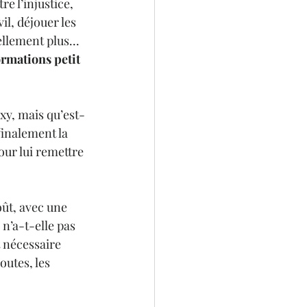
e l’injustice, 
il, déjouer les 
llement plus... 
rmations petit 
xy, mais qu’est-
finalement la 
our lui remettre 
ût, avec une 
n’a-t-elle pas 
 nécessaire 
outes, les 