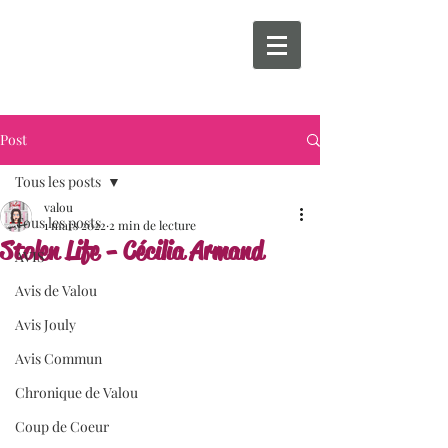
Post
Tous les posts
valou
Tous les posts
1 mars 2022
2 min de lecture
Stolen Life - Cécilia Armand
AVIS
Avis de Valou
Avis Jouly
Avis Commun
Chronique de Valou
Coup de Coeur