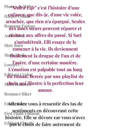
Plumes du Web
"
Stolen Life
" c'est l'histoire d'une 
enfance, que dis-je, d'une vie volée, 
Harper Collins
arrachée, que rien n'a épargné. Seules 
Romance Fantasy
des âmes sœurs peuvent réparer et 
résister aux affres du passé. Si Sari 
Audio Book
s'autodétruit, Elli essaye de le 
Slow Burn
ramener à la vie. Ils deviennent 
Marie Hayle
finalement la drogue de l'un et de 
l'autre, d'une certaine manière. 
Lorelei C.
L'émotion est palpable tout au long 
Editions Cyplog
du roman, bercée par une playlist de 
choix qui illustre à la perfection leur 
Mafia Romance
amour. 
Romance Biker
Attendez vous à ressentir des tas de 
Estelle Every
sentiments en découvrant cette 
First Flight Editions
histoire. Elle se dévore car vous n'avez 
Editions Elixyria
pas le choix de faire autrement de 