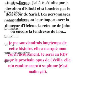
toutes façons. J'ai été séduite par la 
Romance Sombre
dévotion d'Elliott et si touchée par le 
Mina Zadig
désespoir de Sariel. Les personnages 
secondaires ont leur importance: la 
Pauline Libersart
douceur d'Hélène, la retenue de John 
Romantasy
ou encore la tendresse de Lou...
Rom Com
Je me souviendrais longtemps de 
Adonia
cette histoire, elle a marqué mon 
romance sportive
esprit assurément. Je serai au RDV 
pour le prochain opus de Cécilia, elle 
spicy
m'a rendue accro à sa plume (c'est 
malin ça!). 