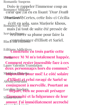
Romantic Suspens
Dois-je rappeler l'immense coup au 
Romance Militaire
cœur que j'ai eu en lisant "
Dear Death 
Fractures
"? Certes, cette fois-ci Cécilia 
Urban fantasy
écrit en solo, sans Marjorie Khous, 
Romance de Noël
mais j'ai tout de suite été pressée de 
Service Presse
retrouver sa plume pour faire la 
connaissance d'Elliott et Sariel. 
Black Ink Editions
Editions Addictives
Construite en trois partie cette 
romance M/M m'a totalement happée. 
Fyctia
Comment rester insensible face à ces 
Laure Valentin Translation
deux personnages hors du commun? 
Matthieu Biasotto
Impossible pour moi! Le côté solaire 
d'Elliott et celui ravagé de Sariel se 
Alessia Jourdain
conjuguent à merveille. Pourtant au 
Loraline Bradern
départ, rien ne pouvait présager 
l'immensité et la fulgurance de leur 
Shana Keers
amour. J'ai immédiatement accroché 