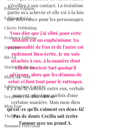
s'éveiller à son contact. La troisième 
Editions Ediligne
partie m'a achevée et elle est à la fois 
Editions J'ai Lu
une délivrance pour les personnages. 
Cherry Publishing
Vous dire que j'ai vibré pour cette 
Evidence Editions
histoire est un euphémisme. La 
personnalité de l'un et de l'autre est 
Dystopie
rudement bien écrite. Je me suis 
Bit-Lit
attachée à eux, à la manière dont 
Stories By Fyctia
Elliott soutient Sari quoiqu'il 
advienne, alors que les démons de 
Black Ink Note
celui-ci font tout pour le rattraper. 
Editions Anne Carrière
Il y a de la violence entre eux, verbale 
souvent, physique parfois d'une 
Les plumes de Mimi éditions
certaine manière. Mais mon dieu 
Blog Tour
qu'est-ce qu'ils s'aiment ces deux-là! 
Pas de doute Cecilia sait écrire 
Thriller
l'amour avec un grand A. 
Romance Feel Good