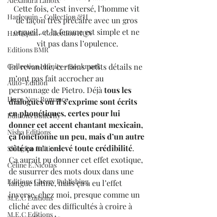
Alexandra Lanoix
Cette fois, c’est inversé, l’homme vit 
Harlequin - Collection &H
de façon très précaire avec un gros 
orgueil, et la femme est simple et ne 
Harlequin - Collection HQN
vit pas dans l’opulence.
Editions BMR
En revanche, certains petits détails ne 
Collection Infinity - Bookmark
m’ont pas fait accrocher au 
Auto-Edition
personnage de Pietro. Déjà 
tous les 
Hugo New Romance
dialogues où il s’exprime sont écrits 
en phonétiques, certes pour lui 
Editions Butterfly
donner cet accent chantant mexicain, 
Nisha Editions
ça fonctionne un peu, mais d’un autre 
côté ça m’a enlevé toute crédibilité
. 
Shingfoo Editions
Ça aurait pu donner cet effet exotique, 
Céline E.Nicolas
de susurrer des mots doux dans une 
Editions Cherry Publishing
langue latine, mais ça a eu l’effet 
inverse, chez moi, presque comme un 
M.E.C Editions
cliché avec des difficultés à croire à 
M.E.C Editions