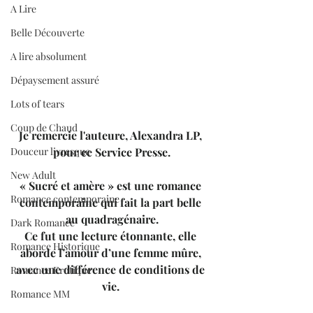
A Lire
Belle Découverte
A lire absolument
Dépaysement assuré
Lots of tears
Coup de Chaud
Je remercie l'auteure, Alexandra LP, 
pour ce Service Presse.
Douceur livresque
New Adult
« Sucré et amère » est une romance 
Romance contemporaine
contemporaine qui fait la part belle 
au quadragénaire.
Dark Romance
Ce fut une lecture étonnante, elle 
Romance Historique
aborde l’amour d’une femme mûre, 
avec une différence de conditions de 
Romance Erotique
vie. 
Romance MM