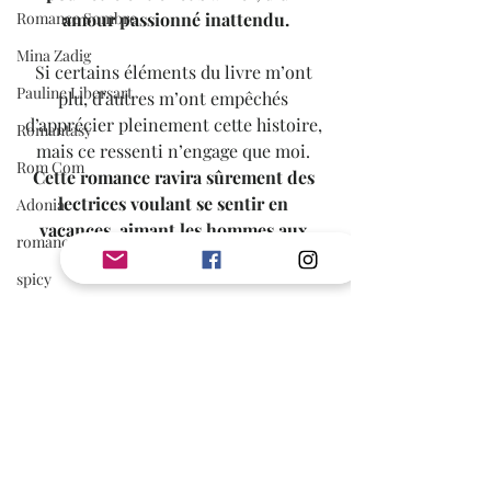
amour passionné inattendu.
Romance Sombre
Mina Zadig
Si certains éléments du livre m’ont 
Pauline Libersart
plu, d’autres m’ont empêchés 
d’apprécier pleinement cette histoire, 
Romantasy
mais ce ressenti n’engage que moi.
Rom Com
Cette romance ravira sûrement des 
lectrices voulant se sentir en 
Adonia
vacances, aimant les hommes aux 
romance sportive
accents latins.
spicy