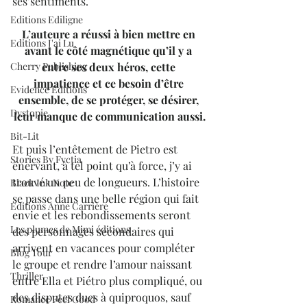
ses sentiments. 
Editions Ediligne
L’auteure a réussi à bien mettre en 
Editions J'ai Lu
avant le côté magnétique qu’il y a 
entre ses deux héros, cette 
Cherry Publishing
impatience et ce besoin d’être 
Evidence Editions
ensemble, de se protéger, se désirer, 
Dystopie
leur manque de communication aussi.
Bit-Lit
Et puis l’entêtement de Pietro est 
Stories By Fyctia
énervant, à tel point qu’à force, j’y ai 
trouvé un peu de longueurs. L’histoire 
Black Ink Note
se passe dans une belle région qui fait 
Editions Anne Carrière
envie et les rebondissements seront 
Les plumes de Mimi éditions
des personnages secondaires qui 
arrivent en vacances pour compléter 
Blog Tour
le groupe et rendre l’amour naissant 
Thriller
entre Ella et Piétro plus compliqué, ou 
des disputes dues à quiproquos, sauf 
Romance Feel Good