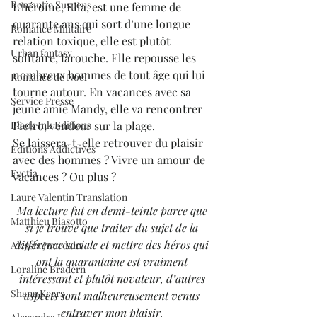
Romantic Suspens
L’héroïne, Ella, est une femme de 
quarante ans qui sort d’une longue 
Romance Militaire
relation toxique, elle est plutôt 
Urban fantasy
solitaire, farouche. Elle repousse les 
nombreux hommes de tout âge qui lui 
Romance de Noël
tourne autour. En vacances avec sa 
Service Presse
jeune amie Mandy, elle va rencontrer 
Pietro, vendeur sur la plage. 
Black Ink Editions
Se laissera-t-elle retrouver du plaisir 
Editions Addictives
avec des hommes ? Vivre un amour de 
Fyctia
vacances ? Ou plus ? 
Laure Valentin Translation
Ma lecture fut en demi-teinte parce que 
Matthieu Biasotto
si je trouve que traiter du sujet de la 
différence sociale et mettre des héros qui 
Alessia Jourdain
ont la quarantaine est vraiment 
Loraline Bradern
intéressant et plutôt novateur, d’autres 
Shana Keers
aspects sont malheureusement venus 
entraver mon plaisir.