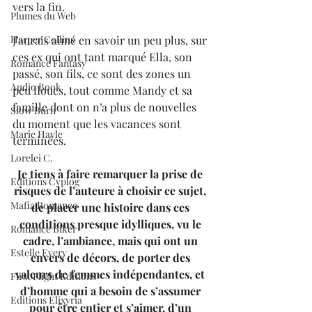
vers la fin. 
Plumes du Web
J’aurais aimé en savoir un peu plus, sur 
Harper Collins
ces ex qui ont tant marqué Ella, son 
Romance Fantasy
passé, son fils, ce sont des zones un 
Audio Book
peu floues, tout comme Mandy et sa 
famille dont on n’a plus de nouvelles 
Slow Burn
du moment que les vacances sont 
Marie Hayle
terminées.
Lorelei C.
Je tiens à faire remarquer la prise de 
Editions Cyplog
risques de l’auteure à choisir ce sujet, 
Mafia Romance
de placer une histoire dans ces 
conditions presque idylliques, vu le 
Romance Biker
cadre, l’ambiance, mais qui ont un 
Estelle Every
envers de décors, de porter des 
valeurs de femmes indépendantes, et 
First Flight Editions
d’homme qui a besoin de s’assumer 
Editions Elixyria
pour être entier et s’aimer, d’un 