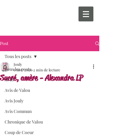
Post
Tous les posts
Jouly
Tous les posts
6 nov. 2020
2 min de lecture
Sucré, amère - Alexandra LP
AVIS
Avis de Valou
Avis Jouly
Avis Commun
Chronique de Valou
Coup de Coeur