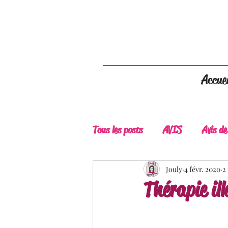
Accuei
Tous les posts
AVIS
Avis de
A Lire
Belle Découverte
Jouly
4 févr. 2020
2
Thérapie il
Douceur livresque
New Adu