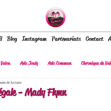
l
Blog
Instagram
Partenariats
Contact
A
 Valou
Avis Jouly
Avis Commun
Chronique de Val
 min de lecture
A lire absolument
Dépaysement assuré
Lots of tear
légale - Mady Flynn
lt
Romance contemporaine
Dark Romance
Roman