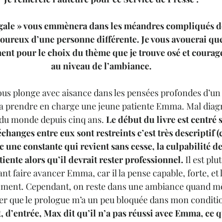
égale » vous emmènera dans les méandres compliqués de
ureux d’une personne différente. Je vous avouerai que 
nt pour le choix du thème que je trouve osé et courag
au niveau de l’ambiance.
s plonge avec aisance dans les pensées profondes d’un 
a prendre en charge une jeune patiente Emma. Mal diagn
ée du monde depuis cinq ans.
 Le début du livre est centré s
hanges entre eux sont restreints c’est très descriptif (c
c une constante qui revient sans cesse, la culpabilité de
iente alors qu’il devrait rester professionnel.
 Il est plu
lant faire avancer Emma, car il la pense capable, forte, et 
dement. Cependant, on reste dans une ambiance quand m
uer que le prologue m’a un peu bloquée dans mon condit
t, d’entrée, Max dit qu’il n’a pas réussi avec Emma, ce 