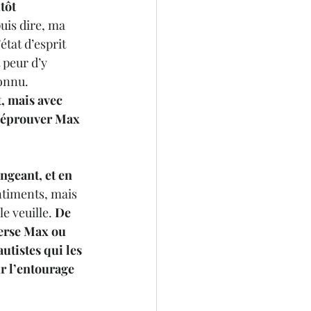
tôt 
uis dire, ma 
état d’esprit 
 peur d’y 
connu.
, mais avec 
t éprouver Max 
ngeant, et en 
ntiments, mais 
e veuille. 
De 
erse Max ou 
tistes qui les 
r l’entourage 