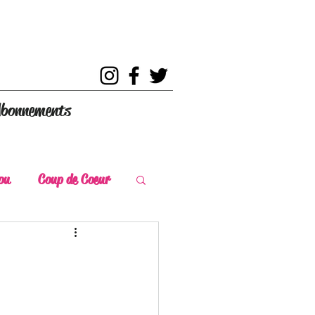
bonnements
ou
Coup de Coeur
s
Coup de Chaud
ce Historique