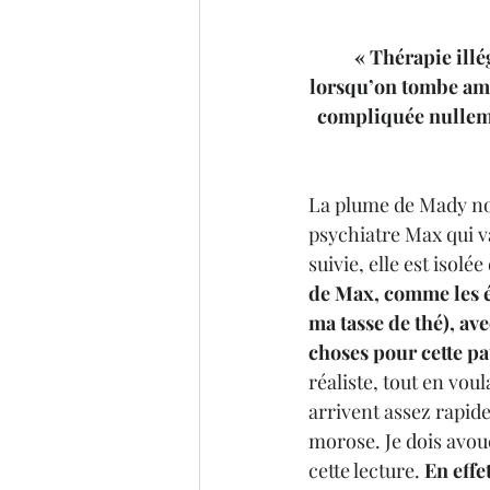
« Thérapie ill
lorsqu’on tombe amo
compliquée nulleme
La plume de Mady nou
psychiatre Max qui v
suivie, elle est isol
de Max, comme les éc
ma tasse de thé), ave
choses pour cette pat
réaliste, tout en vou
arrivent assez rapi
morose. Je dois avo
cette lecture. 
En effe