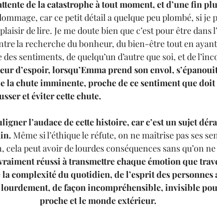
ttente de la catastrophe à tout moment, et d’une fin plu
dommage, car ce petit détail a quelque peu plombé, si je p
aisir de lire. Je me doute bien que c’est pour être dans l’
ntre la recherche du bonheur, du bien-être tout en ayant
des sentiments, de quelqu’un d’autre que soi, et de l’in
lueur d’espoir, lorsqu’Emma prend son envol, s’épanouit
 de la chute imminente, proche de ce sentiment que doi
sser et éviter cette chute.
ligner l’audace de cette histoire, car c’est un sujet déra
in.
 Même si l’éthique le réfute, on ne maîtrise pas ses se
n, cela peut avoir de lourdes conséquences sans qu’on ne l
a vraiment réussi à transmettre chaque émotion que trav
 complexité du quotidien, de l’esprit des personnes au
 lourdement, de façon incompréhensible, invisible pou
proche et le monde extérieur. 