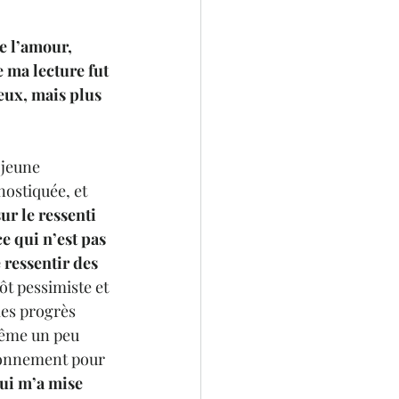
 l’amour, 
ma lecture fut 
eux, mais plus 
jeune 
ostiquée, et 
ur le ressenti 
e qui n’est pas 
 ressentir des 
tôt pessimiste et 
les progrès 
ême un peu 
ionnement pour 
qui m’a mise 