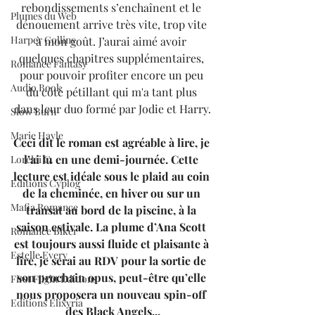
rebondissements s’enchaînent et le 
Plumes du Web
dénouement arrive très vite, trop vite 
Harper Collins
à mon goût. J’aurai aimé avoir 
quelques chapitres supplémentaires, 
Romance Fantasy
pour pouvoir profiter encore un peu 
Audio Book
du côté pétillant qui m'a tant plus 
dans leur duo formé par Jodie et Harry.
Slow Burn
Marie Hayle
Ceci dit le roman est agréable à lire, je 
l’ai lu en une demi-journée. Cette 
Lorelei C.
lecture est idéale sous le plaid au coin 
Editions Cyplog
de la cheminée, en hiver ou sur un 
Mafia Romance
transat au bord de la piscine, à la 
saison estivale. La plume d’Ana Scott 
Romance Biker
est toujours aussi fluide et plaisante à 
Estelle Every
lire, je serai au RDV pour la sortie de 
son prochain opus, peut-être qu’elle 
First Flight Editions
nous proposera un nouveau spin-off 
Editions Elixyria
des Black Angels...