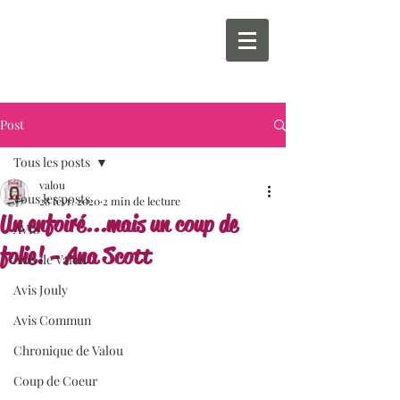
Post
Tous les posts
valou
Tous les posts
28 févr. 2020
2 min de lecture
Un enfoiré...mais un coup de
AVIS
folie! - Ana Scott
Avis de Valou
Avis Jouly
Avis Commun
Chronique de Valou
Coup de Coeur