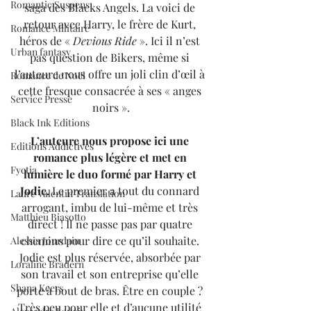
Romantic Suspens
saga des Blacks Angels. La voici de 
retour avec Harry, le frère de Kurt, 
Romance Militaire
héros de « 
Devious Ride
 ». Ici il n’est 
Urban fantasy
pas question de Bikers, même si 
l’auteure nous offre un joli clin d’œil à 
Romance de Noël
cette fresque consacrée à ses « anges 
Service Presse
noirs ».
Black Ink Editions
L’auteure nous propose ici une 
Editions Addictives
romance plus légère et met en 
Fyctia
lumière le duo formé par Harry et 
Jodie.
 Le premier a tout du connard 
Laure Valentin Translation
arrogant, imbu de lui-même et très 
Matthieu Biasotto
direct ! Il ne passe pas par quatre 
chemins pour dire ce qu’il souhaite. 
Alessia Jourdain
Jodie est plus réservée, absorbée par 
Loraline Bradern
son travail et son entreprise qu’elle 
Shana Keers
porte à bout de bras. Être en couple ? 
Très peu pour elle et d’aucune utilité 