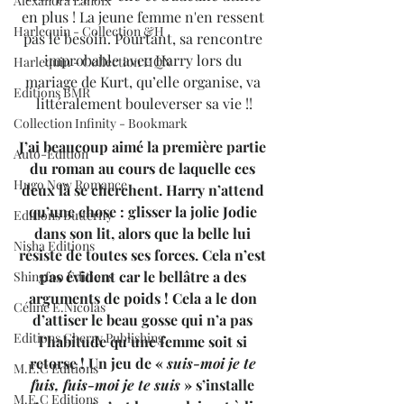
Alexandra Lanoix
en plus ! La jeune femme n'en ressent 
Harlequin - Collection &H
pas le besoin. Pourtant, sa rencontre 
improbable avec Harry lors du 
Harlequin - Collection HQN
mariage de Kurt, qu’elle organise, va 
Editions BMR
littéralement bouleverser sa vie !!
Collection Infinity - Bookmark
J’ai beaucoup aimé la première partie 
Auto-Edition
du roman au cours de laquelle ces 
Hugo New Romance
deux là se cherchent. Harry n’attend 
qu’une chose : glisser la jolie Jodie 
Editions Butterfly
dans son lit, alors que la belle lui 
Nisha Editions
résiste de toutes ses forces. Cela n’est 
pas évident car le bellâtre a des 
Shingfoo Editions
arguments de poids ! Cela a le don 
Céline E.Nicolas
d’attiser le beau gosse qui n’a pas 
Editions Cherry Publishing
l’habitude qu’une femme soit si 
retorse ! 
Un jeu de « 
suis-moi je te 
M.E.C Editions
fuis, fuis-moi je te suis
 » s’installe 
M.E.C Editions