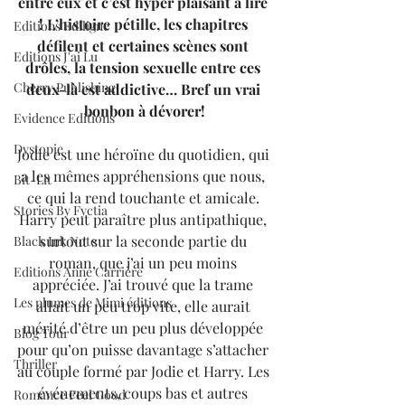
entre eux et c’est hyper plaisant à lire 
! L’histoire pétille, les chapitres 
Editions Ediligne
défilent et certaines scènes sont 
Editions J'ai Lu
drôles, la tension sexuelle entre ces 
Cherry Publishing
deux-là est addictive… Bref un vrai 
bonbon à dévorer!
Evidence Editions
Dystopie
Jodie est une héroïne du quotidien, qui 
a les mêmes appréhensions que nous, 
Bit-Lit
ce qui la rend touchante et amicale. 
Stories By Fyctia
Harry peut paraître plus antipathique, 
surtout sur la seconde partie du 
Black Ink Note
roman, que j’ai un peu moins 
Editions Anne Carrière
appréciée. J’ai trouvé que la trame 
Les plumes de Mimi éditions
allait un peu trop vite, elle aurait 
mérité d’être un peu plus développée 
Blog Tour
pour qu’on puisse davantage s’attacher 
Thriller
au couple formé par Jodie et Harry. Les 
événements, coups bas et autres 
Romance Feel Good