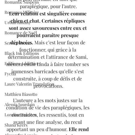
Romantic Suspens
paraplégique, pour l’autre.
Romance Militaire
Leur relation est singulière comme 
chien et chat. Certaines répliques 
Urban fantasy
sont assez savoureuses entre eux et 
Romance de Noël
pourraient paraître presque 
déplacées.
 Mais c’est leur façon de 
Service Presse
fonctionner, qui grâce à la 
Black Ink Editions
détermination et l'attirance de Sami, 
Editions Addictives
mènera enfin Linda à faire tomber ses 
immenses barricades qu’elle s’est 
Fyctia
construite, à coup de défis et de 
Laure Valentin Translation
provocations.
Matthieu Biasotto
L’auteure a les mots justes sur la 
Alessia Jourdain
condition de vie des paraplégiques, les 
contraintes, les ressentis, tout en 
Loraline Bradern
ayant une fine analyse, du recul 
Shana Keers
apportant un peu d’humour. 
Elle rend 