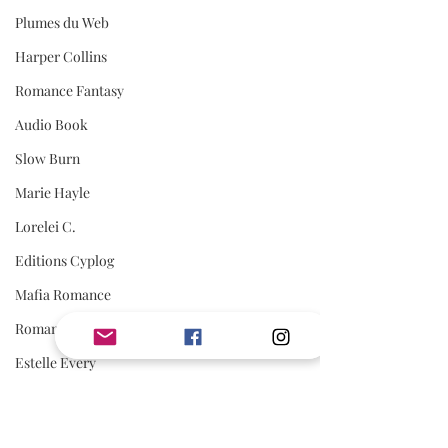
Plumes du Web
Harper Collins
Romance Fantasy
Audio Book
Slow Burn
Marie Hayle
Lorelei C.
Editions Cyplog
Mafia Romance
Romance Biker
Estelle Every
First Flight Editions
Editions Elixyria