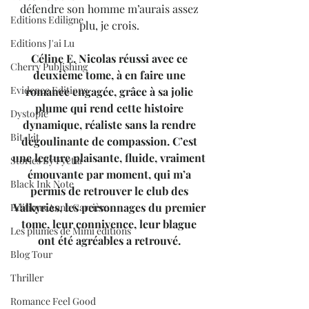
défendre son homme m’aurais assez 
Editions Ediligne
plu, je crois. 
Editions J'ai Lu
Céline E. Nicolas réussi avec ce 
Cherry Publishing
deuxième tome, à en faire une 
Evidence Editions
romance engagée, grâce à sa jolie 
plume qui rend cette histoire 
Dystopie
dynamique, réaliste sans la rendre 
Bit-Lit
dégoulinante de compassion.
 C’est 
une lecture plaisante, fluide, vraiment 
Stories By Fyctia
émouvante par moment, qui m’a 
Black Ink Note
permis de retrouver le club des 
Valkyries, les personnages du premier 
Editions Anne Carrière
tome, leur connivence, leur blague 
Les plumes de Mimi éditions
ont été agréables a retrouvé. 
Blog Tour
Thriller
Romance Feel Good