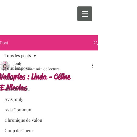
Post
Tous les posts
Jouly
Tous les posts
11 févr. 2021
2 min de lecture
Valkyries : Linda - Céline
AVIS
E.Nicolas
Avis de Valou
Avis Jouly
Avis Commun
Chronique de Valou
Coup de Coeur