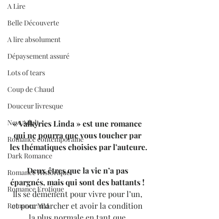
A Lire
Belle Découverte
A lire absolument
Dépaysement assuré
Lots of tears
Coup de Chaud
Douceur livresque
New Adult
« Valkyries Linda » est une romance 
qui ne pourra que vous toucher par 
Romance contemporaine
les thématiques choisies par l’auteure.
Dark Romance
Deux êtres que la vie n’a pas 
Romance Historique
épargnés, mais qui sont des battants !
Romance Erotique
Ils se démènent pour vivre pour l’un, 
et pour marcher et avoir la condition 
Romance MM
la plus normale en tant que 