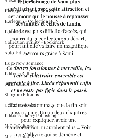
Alexandra Lanoix
le personnage de Sami plus 
qu’attachant avec cette attraction et 
Harlequin - Collection &H
cet amour qui le pousse à repousser 
Harlequin - Collection HQN
ses limites et celles de Linda. 
Linda est plus difficile d’accès, qui 
Editions BMR
pourrait agacer lecteur au départ, 
Collection Infinity - Bookmark
pourtant elle va faire un magnifique 
Auto-Edition
parcours grâce à Sami.
Hugo New Romance
Ce duo va fonctionner à merveille, les 
Editions Butterfly
voir se construire ensemble est 
agréable à lire. Linda s’épanouit enfin 
Nisha Editions
et ne reste pas figée dans le passé.
Shingfoo Editions
J’ai trouvé dommage que la fin soit 
Céline E.Nicolas
aussi rapide. Un ou deux chapitres 
Editions Cherry Publishing
pour expliquer, avoir une 
M.E.C Editions
confrontation, m’auraient plus ... Voir 
une Valkyrie qui se démène et 
M.E.C Editions