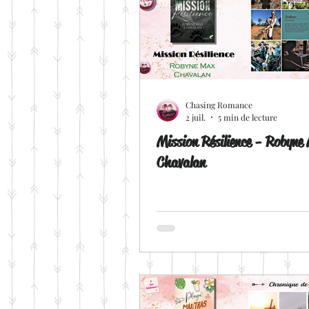
Chasing Romance
2 juil.
5 min de lecture
Mission Résilience - Robyne
Chavalan