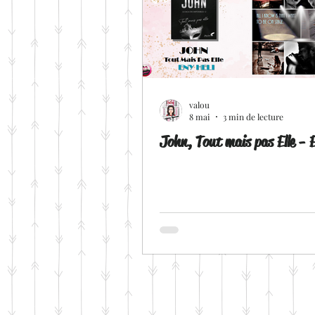
valou
8 mai
3 min de lecture
John, Tout mais pas Elle - E