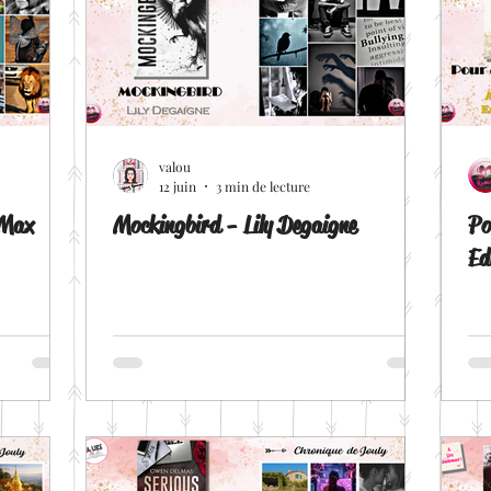
valou
12 juin
3 min de lecture
 Max
Mockingbird - Lily Degaigne
Po
Ed