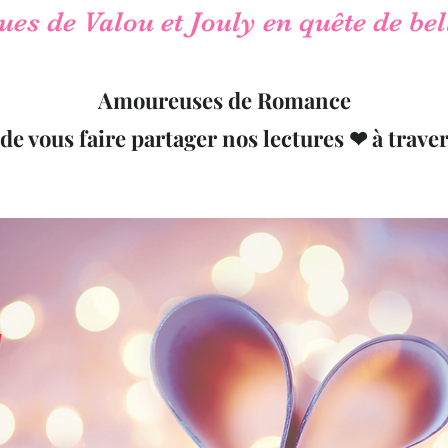
es de Valou et Jouly en quête de bel
Amoureuses de Romance
 de vous faire partager nos lectures ❤ à traver