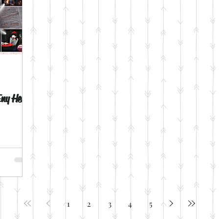
ny Heli
1
2
3
4
5