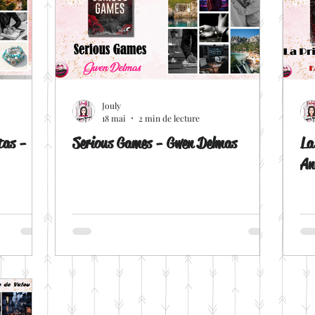
Jouly
18 mai
2 min de lecture
tas -
Serious Games - Gwen Delmas
La
An