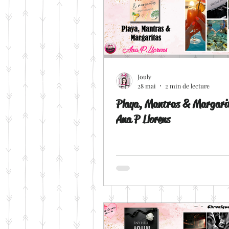
Jouly
28 mai
2 min de lecture
Playa, Mantras & Margari
Ana P Llorens