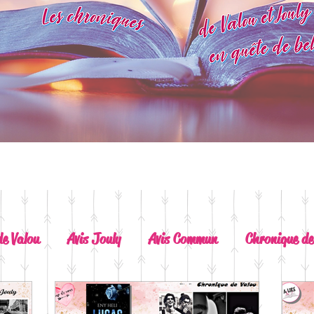
de Valou
Avis Jouly
Avis Commun
Chronique de
A lire absolument
Dépaysement assuré
Lots of t