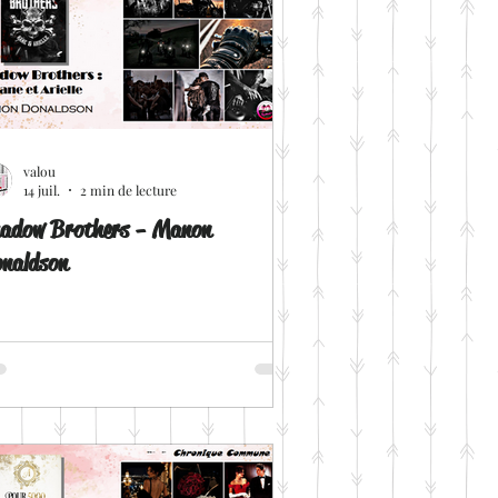
omance Historique
Urban fantasy
valou
14 juil.
2 min de lecture
adow Brothers - Manon
Fyctia
naldson