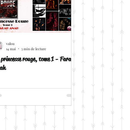
valou
14 mai
3 min de lecture
 princesse rouge, tome 1 - Farah
ah