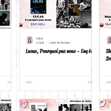
ult
Romance contemporaine
Dark Romance
R
nce MM
Romantic Suspens
Romance Militaire
valou
27 juil.
3 min de lecture
Lucas, Pourquoi pas nous - Eny Heli
Sh
Presse
Black Ink Editions
Editions Addictives
Do
Matthieu Biasotto
Alessia Jourdain