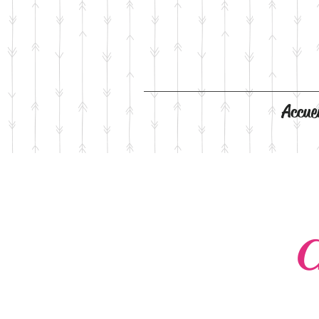
Accuei
C