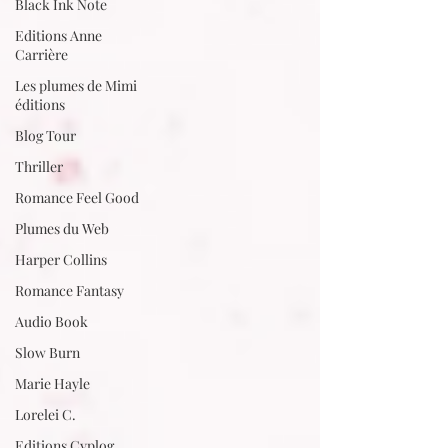
Black Ink Note
Editions Anne
Carrière
Les plumes de Mimi
éditions
Blog Tour
Thriller
Romance Feel Good
Plumes du Web
Harper Collins
Romance Fantasy
Audio Book
Slow Burn
Marie Hayle
Lorelei C.
Editions Cyplog