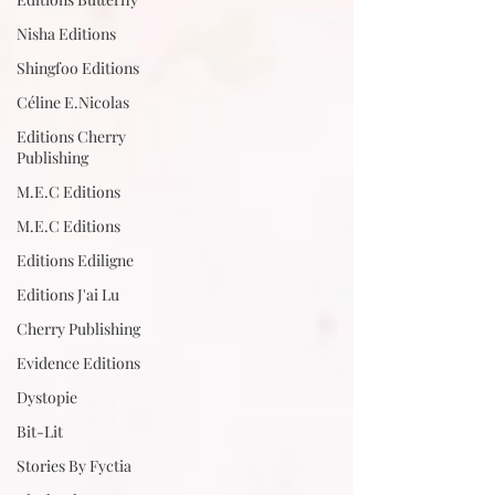
Nisha Editions
Shingfoo Editions
Céline E.Nicolas
Editions Cherry
Publishing
M.E.C Editions
M.E.C Editions
Editions Ediligne
Editions J'ai Lu
Cherry Publishing
Evidence Editions
Dystopie
Bit-Lit
Stories By Fyctia