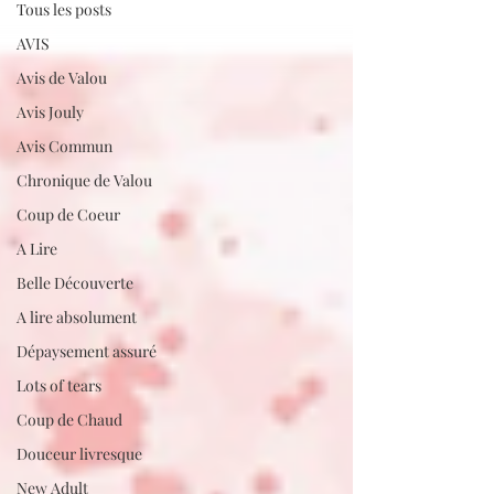
Tous les posts
AVIS
Avis de Valou
Avis Jouly
Avis Commun
Chronique de Valou
Coup de Coeur
A Lire
Belle Découverte
A lire absolument
Dépaysement assuré
Lots of tears
Coup de Chaud
Douceur livresque
New Adult