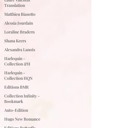
Translation
Matthieu Biasotto
Alessia Jourdain
Loraline Bradern
Shana Keers
Alexandra Lanoix
Harlequin -
Collection &H
Harlequin -
Collection HQN
Editions BMR
Collection Infinity -
Bookmark
Auto-Edition
Hugo New Romance
Editions Butterfly