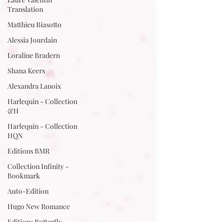
Translation
Matthieu Biasotto
Alessia Jourdain
Loraline Bradern
Shana Keers
Alexandra Lanoix
Harlequin - Collection
&H
Harlequin - Collection
HQN
Editions BMR
Collection Infinity -
Bookmark
Auto-Edition
Hugo New Romance
Editions Butterfly