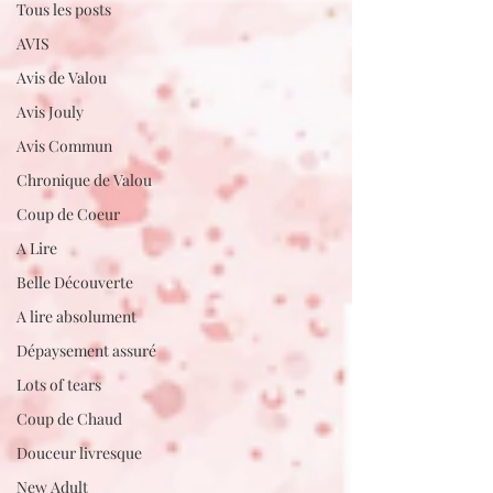
Tous les posts
AVIS
Avis de Valou
Avis Jouly
Avis Commun
Chronique de Valou
Coup de Coeur
A Lire
Belle Découverte
A lire absolument
Dépaysement assuré
Lots of tears
Coup de Chaud
Douceur livresque
New Adult