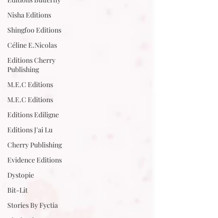
Nisha Editions
Shingfoo Editions
Céline E.Nicolas
Editions Cherry
Publishing
M.E.C Editions
M.E.C Editions
Editions Ediligne
Editions J'ai Lu
Cherry Publishing
Evidence Editions
Dystopie
Bit-Lit
Stories By Fyctia