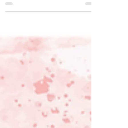
North Soul, 1.Désillusion - Manon
Donaldson