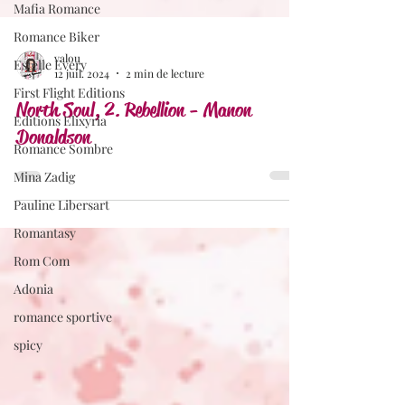
Mafia Romance
Romance Biker
Estelle Every
First Flight Editions
valou
12 juil. 2024
2 min de lecture
Editions Elixyria
North Soul, 2. Rebellion - Manon
Romance Sombre
Donaldson
Mina Zadig
Pauline Libersart
Romantasy
Rom Com
Adonia
romance sportive
spicy