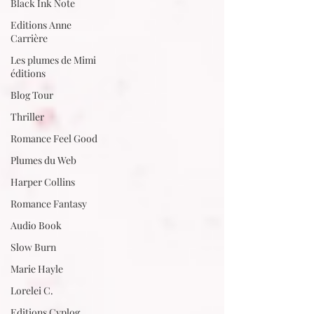
Black Ink Note
Editions Anne
Carrière
Les plumes de Mimi
éditions
Blog Tour
Thriller
Romance Feel Good
Plumes du Web
Harper Collins
Romance Fantasy
Audio Book
Slow Burn
Marie Hayle
Lorelei C.
Editions Cyplog