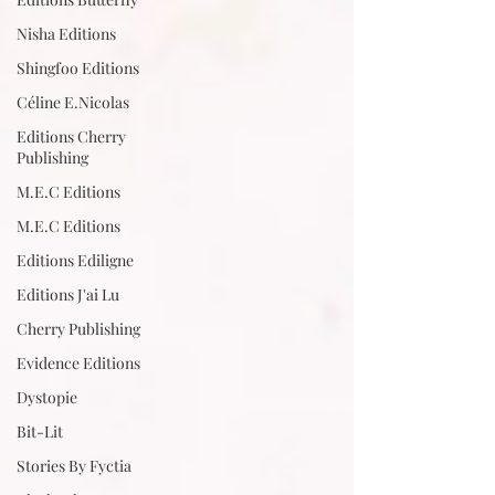
Nisha Editions
Shingfoo Editions
Céline E.Nicolas
Editions Cherry
Publishing
M.E.C Editions
M.E.C Editions
Editions Ediligne
Editions J'ai Lu
Cherry Publishing
Evidence Editions
Dystopie
Bit-Lit
Stories By Fyctia