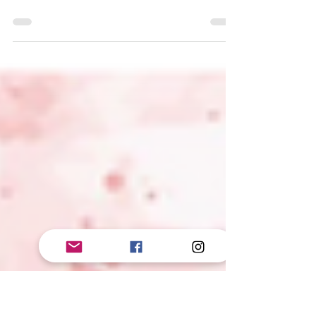
22 janv. 2024
2 min de lecture
Coeurs naufragés 2. Le chant des coraux
- Hell Faith