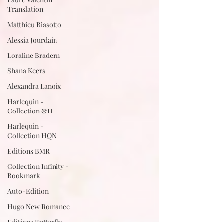
Translation
Matthieu Biasotto
Alessia Jourdain
Loraline Bradern
Shana Keers
Alexandra Lanoix
Harlequin -
Collection &H
Harlequin -
Collection HQN
Editions BMR
Collection Infinity -
Bookmark
Auto-Edition
Hugo New Romance
Editions Butterfly