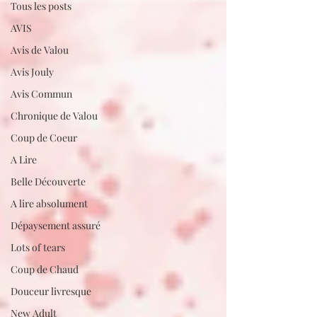
Tous les posts
AVIS
Avis de Valou
Avis Jouly
Avis Commun
Chronique de Valou
Coup de Coeur
A Lire
Belle Découverte
A lire absolument
Dépaysement assuré
Lots of tears
Coup de Chaud
Douceur livresque
New Adult