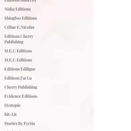
Nisha Editions
Shingfoo Editions
Céline E.Nicolas
Editions Cherry
Publishing
M.E.C Editions
M.E.C Editions
Editions Ediligne
Editions J'ai Lu
Cherry Publishing
Evidence Editions
Dystopie
Bit-Lit
Stories By Fyctia