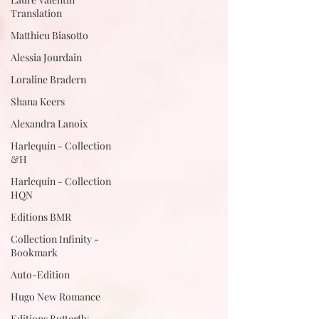
Translation
Matthieu Biasotto
Alessia Jourdain
Loraline Bradern
Shana Keers
Alexandra Lanoix
Harlequin - Collection
&H
Harlequin - Collection
HQN
Editions BMR
Collection Infinity -
Bookmark
Auto-Edition
Hugo New Romance
Editions Butterfly