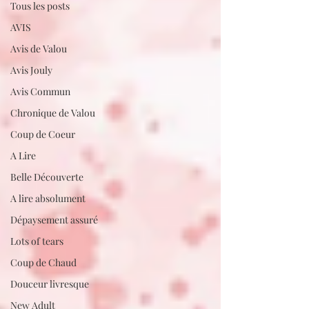
Tous les posts
AVIS
Avis de Valou
Avis Jouly
Avis Commun
Chronique de Valou
Coup de Coeur
A Lire
Belle Découverte
A lire absolument
Dépaysement assuré
Lots of tears
Coup de Chaud
Douceur livresque
New Adult