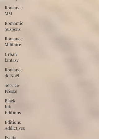
Romance
MM
Romantic
Suspens
Romance
Militaire
Urban
fantasy
Romance
de Noël
Service
Presse
Black
Ink
Editions
Editions
Addictives
Fyctia