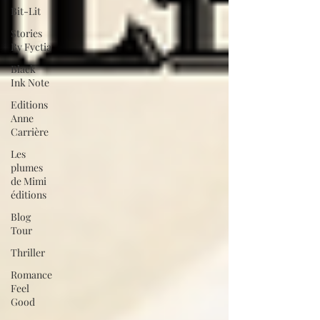
Bit-Lit
Stories
By Fyctia
Black
Ink Note
Editions
Anne
Carrière
Les
plumes
de Mimi
éditions
Blog
Tour
Thriller
Romance
Feel
Good