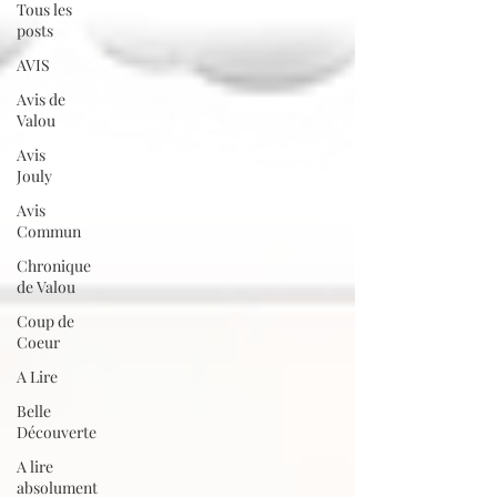
Tous les
posts
AVIS
Avis de
Valou
Avis
Jouly
Avis
Commun
Chronique
de Valou
Coup de
Coeur
A Lire
Belle
Découverte
A lire
absolument