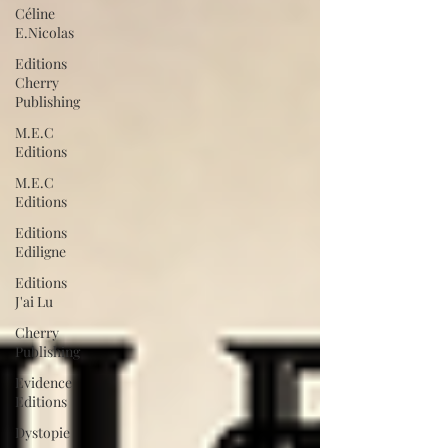
Céline
E.Nicolas
Editions
Cherry
Publishing
M.E.C
Editions
M.E.C
Editions
Editions
Ediligne
Editions
J'ai Lu
Cherry
Publishing
Evidence
Editions
Dystopie