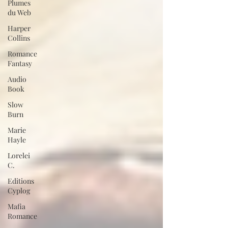
Plumes
du Web
Harper
Collins
Romance
Fantasy
Audio
Book
Slow
Burn
Marie
Hayle
Lorelei
C.
Editions
Cyplog
Mafia
Romance