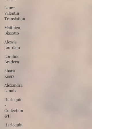
Laure
Valentin
Translation
Matthieu
Biasotto
Alessia
Jourdain
Loraline
Bradern
Shana
Keers
Alexandra
Lanoix
Harlequin
-
Collection
&H
Harlequin