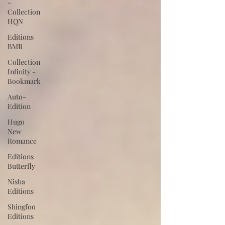
-
Collection
HQN
Editions
BMR
Collection
Infinity -
Bookmark
Auto-
Edition
Hugo
New
Romance
Editions
Butterfly
Nisha
Editions
Shingfoo
Editions