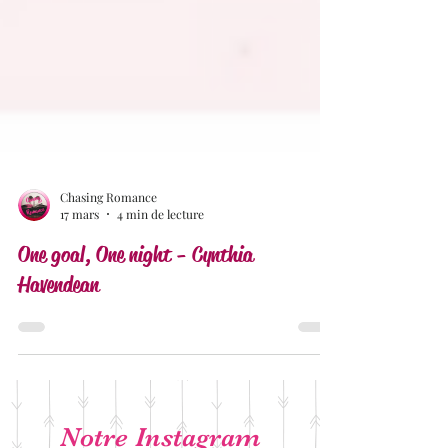
Chasing Romance
17 mars
4 min de lecture
One goal, One night - Cynthia
Havendean