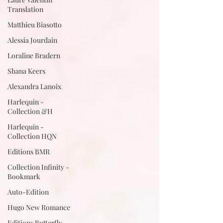
Translation
Matthieu Biasotto
Alessia Jourdain
Loraline Bradern
Shana Keers
Alexandra Lanoix
Harlequin -
Collection &H
Harlequin -
Collection HQN
Editions BMR
Collection Infinity -
Bookmark
Auto-Edition
Hugo New Romance
Editions Butterfly