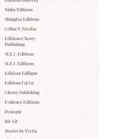
Nisha Editions
Shingfoo Editions
Céline E.Nicolas
Editions Cherry
Publishing
M.E.C Editions
M.E.C Editions
Editions Ediligne
Editions J'ai Lu
Cherry Publishing
Evidence Editions
Dystopie
Bit-Lit
Stories By Fyctia