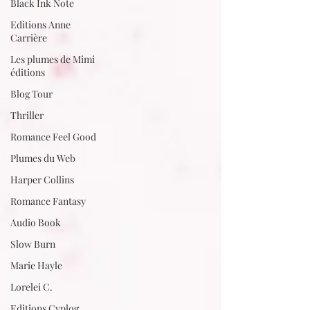
Black Ink Note
Editions Anne
Carrière
Les plumes de Mimi
éditions
Blog Tour
Thriller
Romance Feel Good
Plumes du Web
Harper Collins
Romance Fantasy
Audio Book
Slow Burn
Marie Hayle
Lorelei C.
Editions Cyplog