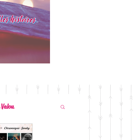
 Valou
ssuré