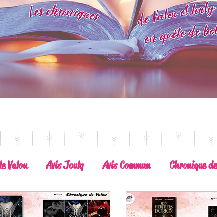
de Valou
Avis Jouly
Avis Commun
Chronique de
Belle Découverte
A lire absolument
Dépaysement a