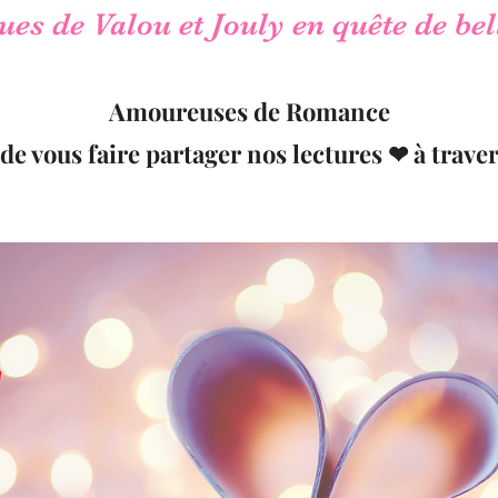
es de Valou et Jouly en quête de bel
Amoureuses de Romance
 de vous faire partager nos lectures ❤ à traver