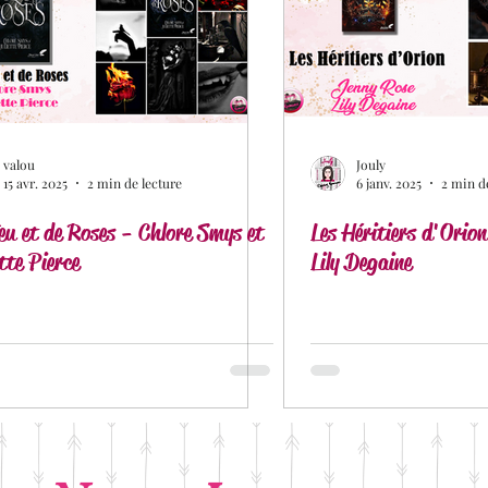
aud
Douceur livresque
New Adult
Romance con
Historique
Romance Erotique
Romance MM
R
valou
Jouly
15 avr. 2025
2 min de lecture
6 janv. 2025
2 min d
 fantasy
eu et de Roses - Chlore Smys et
Romance de Noël
Service Presse
Les Héritiers d'Orio
Blac
tte Pierce
Lily Degaine
ia
Laure Valentin Translation
Matthieu Biasotto