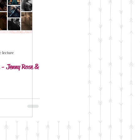
temporaine
omantic Suspens
e lecture
n - Jenny Rose &
k Ink Editions
Alessia Jourdain