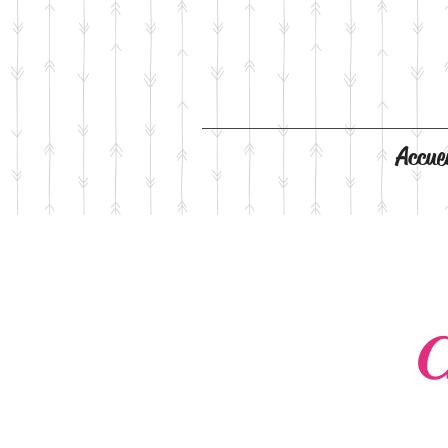
Accuei
C