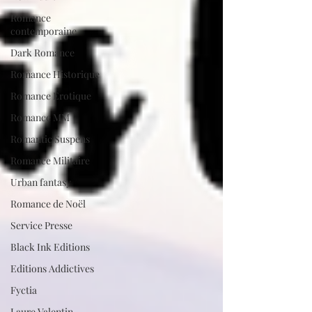
Romance
contemporaine
Dark Romance
Romance Historique
Romance Erotique
Romance MM
Romantic Suspens
Romance Militaire
Urban fantasy
Romance de Noël
Service Presse
Black Ink Editions
Editions Addictives
Fyctia
Laure Valentin