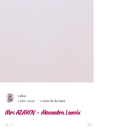
valou
5 nov. 2020
2 min de lecture
Mrs AZAROV - Alexandra Lanoix