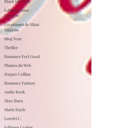
Black Ink Note
Editions Anne
Carrière
Les plumes de Mimi
éditions
Blog Tour
Thriller
Romance Feel Good
Plumes du Web
Harper Collins
Romance Fantasy
Audio Book
Slow Burn
Marie Hayle
Lorelei C.
Editions Cyplog