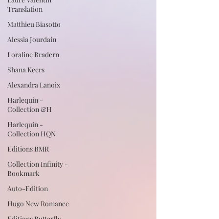
Translation
Matthieu Biasotto
Alessia Jourdain
Loraline Bradern
Shana Keers
Alexandra Lanoix
Harlequin -
Collection &H
Harlequin -
Collection HQN
Editions BMR
Collection Infinity -
Bookmark
Auto-Edition
Hugo New Romance
Editions Butterfly