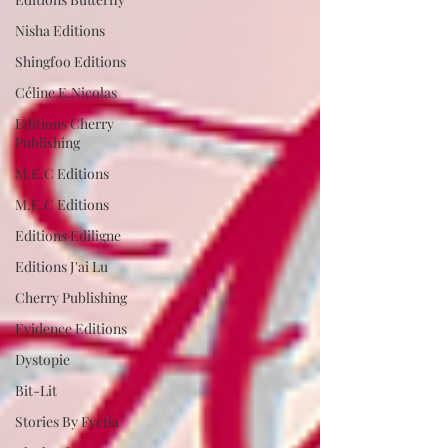
Nisha Editions
Shingfoo Editions
Céline E.Nicolas
Editions Cherry
Publishing
M.E.C Editions
M.E.C Editions
Editions Ediligne
Editions J'ai Lu
Cherry Publishing
Evidence Editions
Dystopie
Bit-Lit
Stories By Fyctia