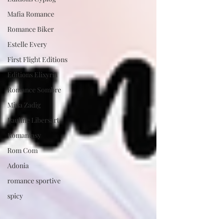
Mafia Romance
Romance Biker
Estelle Every
First Flight Editions
Editions Elixyria
Romance Sombre
Mina Zadig
Pauline Libersart
Romantasy
Rom Com
Adonia
romance sportive
spicy