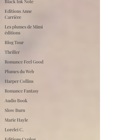
Black Ink Note
Editions Anne
Carrière
Les plumes de Mimi
éditions
Blog Tour
Thriller
Romance Feel Good
Plumes du Web
Harper Collins
Romance Fantasy
Audio Book
Slow Burn
Marie Hayle
Lorelei C.
Editions Cyplog