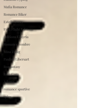
Mafia Romance
Romance Biker
Estelle Every
First Flight Editions
Editions Elixyria
Romance Sombre
Mina Zadig
Pauline Libersart
Romantasy
Rom Com
Adonia
romance sportive
spicy