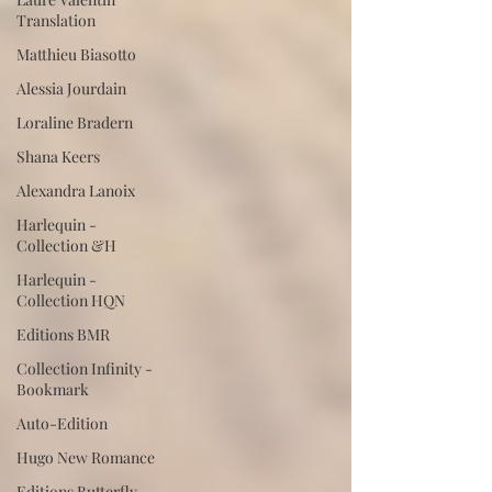
Translation
Matthieu Biasotto
Alessia Jourdain
Loraline Bradern
Shana Keers
Alexandra Lanoix
Harlequin -
Collection &H
Harlequin -
Collection HQN
Editions BMR
Collection Infinity -
Bookmark
Auto-Edition
Hugo New Romance
Editions Butterfly