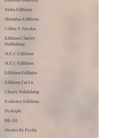
Nisha Editions
Shingfoo Editions
Céline E.Nicolas
Editions Cherry
Publishing
M.E.C Editions
M.E.C Editions
Editions Ediligne
Editions J'ai Lu
Cherry Publishing
Evidence Editions
Dystopie
Bit-Lit
Stories By Fyctia