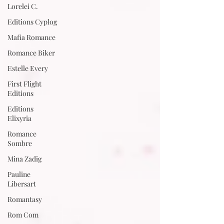
Lorelei C.
Editions Cyplog
Mafia Romance
Romance Biker
Estelle Every
First Flight
Editions
Editions
Elixyria
Romance
Sombre
Mina Zadig
Pauline
Libersart
Romantasy
Rom Com