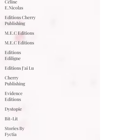
Céline
E.Nicolas
Editions Cherry
Publishing
M.E.C Editions
M.E.C Editions
Editions
Ediligne
Editions J'ai Lu
Cherry
Publishing
Evidence
Editions
Dystopie
Bit-Lit
Stories By
Fyctia