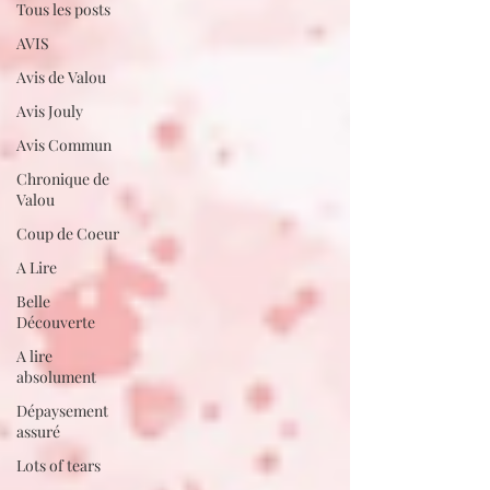
Tous les posts
AVIS
Avis de Valou
Avis Jouly
Avis Commun
Chronique de
Valou
Coup de Coeur
A Lire
Belle
Découverte
A lire
absolument
Dépaysement
assuré
Lots of tears