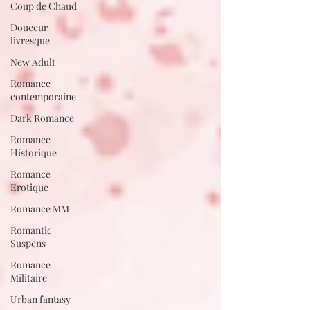
Coup de Chaud
Douceur
livresque
New Adult
Romance
contemporaine
Dark Romance
Romance
Historique
Romance
Erotique
Romance MM
Romantic
Suspens
Romance
Militaire
Urban fantasy