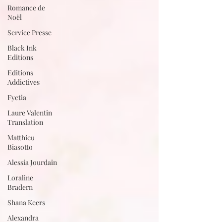
Romance de
Noël
Service Presse
Black Ink
Editions
Editions
Addictives
Fyctia
Laure Valentin
Translation
Matthieu
Biasotto
Alessia Jourdain
Loraline
Bradern
Shana Keers
Alexandra