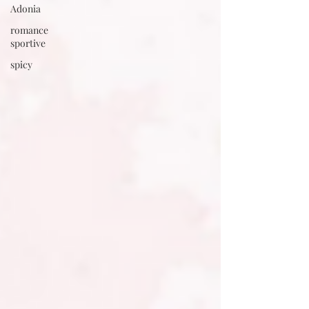
Adonia
romance
sportive
spicy