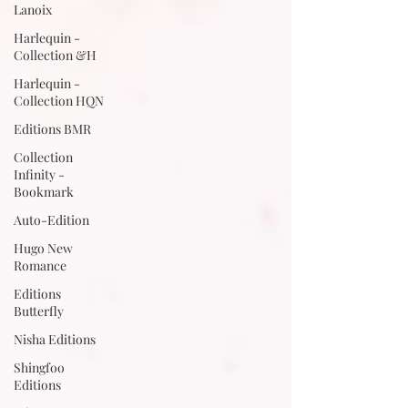
Lanoix
Harlequin -
Collection &H
Harlequin -
Collection HQN
Editions BMR
Collection
Infinity -
Bookmark
Auto-Edition
Hugo New
Romance
Editions
Butterfly
Nisha Editions
Shingfoo
Editions