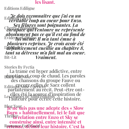
les lisant.  
Editions Ediligne
Je dois reconnaître que j’ai eu un 
Editions J'ai Lu
véritable coup au coeur pour Enzo. 
Ses fêlures sont poignantes. La 
Cherry Publishing
carapace qui l’entoure ne représente 
absolument pas ce qu’il est au fond de 
Evidence Editions
lui même. Il m’a tant émue à 
plusieurs reprises. Je crois avoir été 
Dystopie
définitivement cueillie au chapitre 8, 
tant sa détresse m’a fait mal au coeur. 
Vraiment.
Bit-Lit
Stories By Fyctia
La trame est hyper addictive, entre 
émotion et coup de chaud. Les paroles 
Black Ink Note
des chansons du groupe Fauve ou 
encore celles de Saez collent 
Editions Anne Carrière
parfaitement au récit. Peut-être ont-
elles été la source d’inspiration de 
Les plumes de Mimi éditions
l’auteure pour écrire cette histoire.  
Blog Tour
Je ne suis pas une adepte des « Slow 
Burn » habituellement. Ici le fait que 
Thriller
la relation entre Enzo et Sky se 
construise ainsi, entre intensité et 
Romance Feel Good
retenue, définit leur histoire. C’est la 