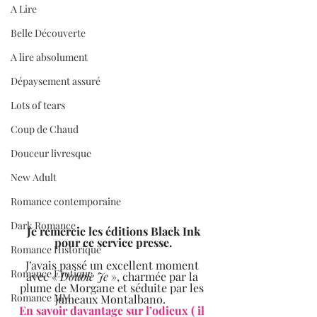
A Lire
Belle Découverte
A lire absolument
Dépaysement assuré
Lots of tears
Coup de Chaud
Douceur livresque
New Adult
Romance contemporaine
Dark Romance
 Je remercie les éditions Black Ink 
pour ce service presse.
Romance Historique
J’avais passé un excellent moment 
Romance Erotique
avec « 
Double Je
 », charmée par la 
plume de Morgane et séduite par les 
Romance MM
jumeaux Montalbano.  
En savoir davantage sur l’odieux ( il 