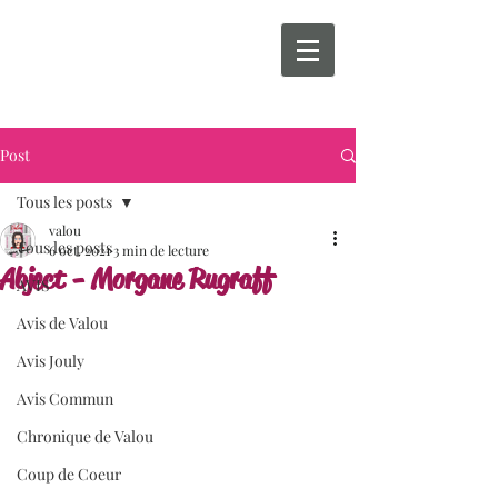
Post
Tous les posts
valou
Tous les posts
6 oct. 2021
3 min de lecture
Abject - Morgane Rugraff
AVIS
Avis de Valou
Avis Jouly
Avis Commun
Chronique de Valou
Coup de Coeur