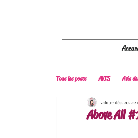
Accuei
Tous les posts
AVIS
Avis de
A Lire
Belle Découverte
valou
7 déc. 2022
2 
Above All 
Douceur livresque
New Adu