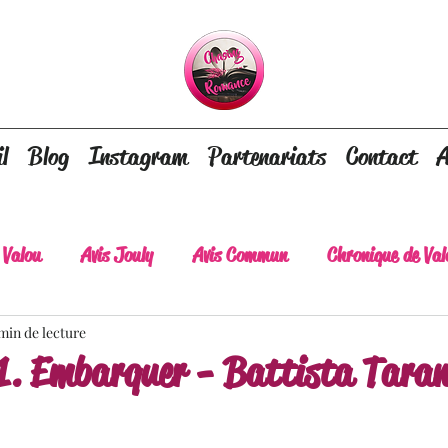
l
Blog
Instagram
Partenariats
Contact
A
 Valou
Avis Jouly
Avis Commun
Chronique de Val
min de lecture
A lire absolument
Dépaysement assuré
Lots of tear
#1. Embarquer - Battista Taran
lt
Romance contemporaine
Dark Romance
Roman