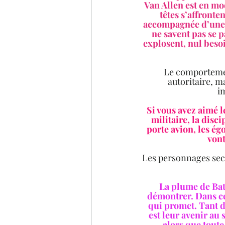
Van Allen est en mo
têtes s’affront
accompagnée d’une te
ne savent pas se p
explosent, nul besoi
Le comportement
autoritaire, m
im
Si vous avez aimé l
militaire, la disc
porte avion, les ég
vont
Les personnages seco
La plume de Batt
démontrer. Dans ce 
qui promet. Tant de
est leur avenir au 
alors que toute