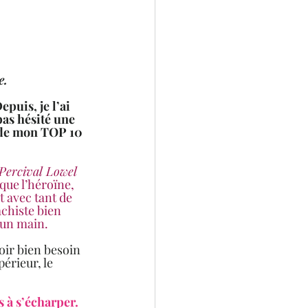
e.
Depuis, je l’ai 
pas hésité une 
e de mon TOP 10 
Percival Lowel 
que l’héroïne, 
t avec tant de 
achiste bien 
’un main.
érieur, le 
 à s’écharper. 