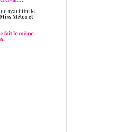
e ayant fini le 
Miss Méteo et 
e fait le même 
.   