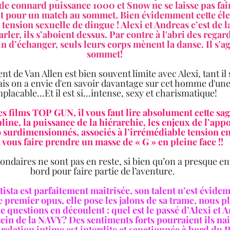
de connard puissance 1000 et Snow ne se laisse pas fair
ent pour un match au sommet. Bien évidemment cette élec
nsion sexuelle de dingue ! Alexi et Andreas c’est de la
arler, ils s’aboient dessus. Par contre à l'abri des regard
n d’échanger, seuls leurs corps mènent la danse. Il s'ag
sommet!
 de Van Allen est bien souvent limite avec Alexi, tant il
ais on a envie d'en savoir davantage sur cet homme d'une
placable...Et il est si...intense, sexy et charismatique!
es films TOP GUN, il vous faut lire absolument cette sa
ipline, la puissance de la hiérarchie, les enjeux de l’app
o surdimensionnés, associés à l’irrémédiable tension en
 vous faire prendre un masse de « G » en pleine face !!  
ndaires ne sont pas en reste, si bien qu’on a presque en
bord pour faire partie de l’aventure.  
ista est parfaitement maitrisée, son talent n’est évide
premier opus, elle pose les jalons de sa trame, nous p
 questions en découlent : quel est le passé d’Alexi et 
sein de la NAVY? Des sentiments forts pourraient ils nai
 relation intime est interdite et sanctionnée à bord du 