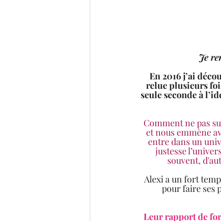
 Je r
En 2016 j’ai décou
relue plusieurs foi
seule seconde à l’id
Comment ne pas succ
et nous emmène avec
entre dans un unive
justesse l’univer
souvent, d'au
 Alexi a un fort tempérament et n’a pas sa langue dans sa poche. Elle va en avoir bien besoin 
pour faire ses 
Leur rapport de for