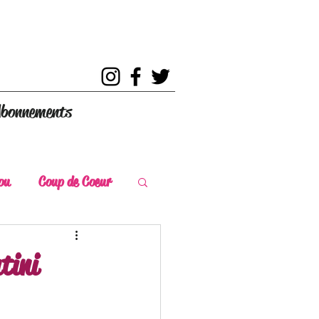
bonnements
ou
Coup de Coeur
s
Coup de Chaud
tini
ce Historique