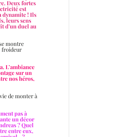
e. Deux fortes 
tricité est 
 dynamite ! Ils 
s, leurs sens 
it d'un duel au 
 se montre 
 froideur 
ga. L’ambiance 
ontage sur un 
tre nos héros, 
vie de monter à 
mment pas à 
lante un décor 
Andreas ? Quel 
tre entre eux, 
Percival…? 