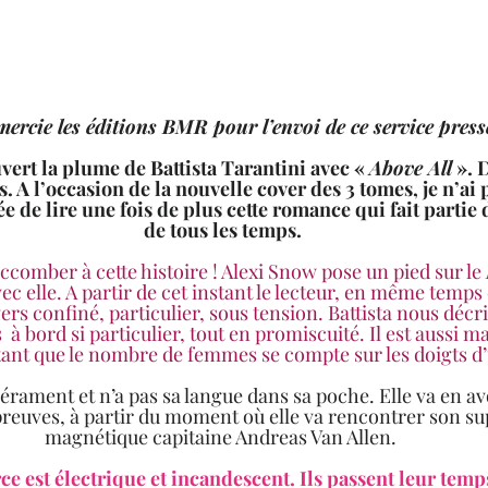
emercie les éditions BMR pour l’envoi de ce service press
vert la plume de Battista Tarantini avec « 
Above All
 ». 
s. A l’occasion de la nouvelle cover des 3 tomes, je n’ai 
ée de lire une fois de plus cette romance qui fait parti
de tous les temps.
omber à cette histoire ! Alexi Snow pose un pied sur le 
 elle. A partir de cet instant le lecteur, en même temps 
rs confiné, particulier, sous tension. Battista nous décri
s  à bord si particulier, tout en promiscuité. Il est aussi m
tant que le nombre de femmes se compte sur les doigts d
preuves, à partir du moment où elle va rencontrer son sup
magnétique capitaine Andreas Van Allen. 
ce est électrique et incandescent. Ils passent leur temps